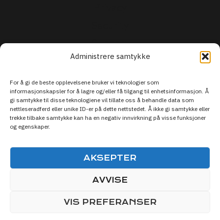
Privacy
Security
Support
Administrere samtykke
For å gi de beste opplevelsene bruker vi teknologier som
informasjonskapsler for å lagre og/eller få tilgang til enhetsinformasjon. Å
gi samtykke til disse teknologiene vil tillate oss å behandle data som
nettleseradferd eller unike ID-er på dette nettstedet. Å ikke gi samtykke eller
trekke tilbake samtykke kan ha en negativ innvirkning på visse funksjoner
og egenskaper.
AKSEPTER
AVVISE
© 2026 Live Sporten DISCOVER SPORTS
VIS PREFERANSER
MEDIA