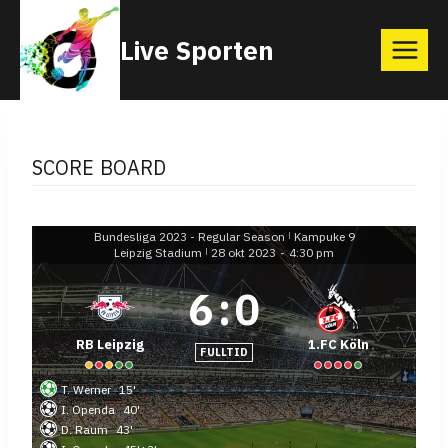
Skip
Live Sporten
to
content
SCORE BOARD
Bundesliga 2023 - Regular Season
Kampuke 9
|
Leipzig Stadium
28 okt 2023
-
4:30 pm
|
6
:
0
RB Leipzig
1.FC Köln
FULLTID
T. Werner
15'
I. Openda
40'
D. Raum
43'