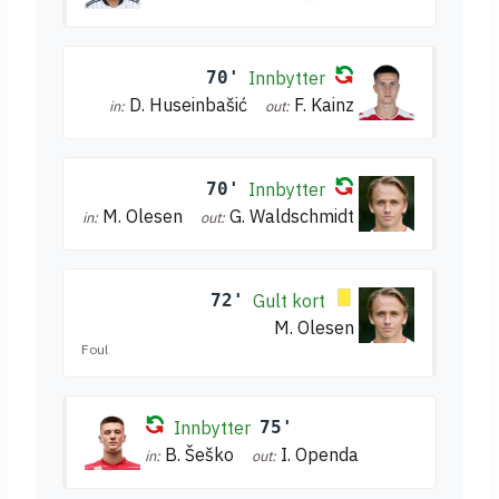
70'
Innbytter
D. Huseinbašić
F. Kainz
in:
out:
70'
Innbytter
M. Olesen
G. Waldschmidt
in:
out:
72'
Gult kort
M. Olesen
Foul
Innbytter
75'
B. Šeško
I. Openda
in:
out: