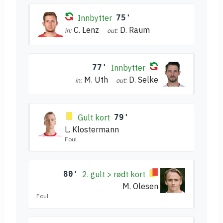
Innbytter
75'
C. Lenz
D. Raum
in:
out:
77'
Innbytter
M. Uth
D. Selke
in:
out:
Gult kort
79'
L. Klostermann
Foul
80'
2. gult > rødt kort
M. Olesen
Foul