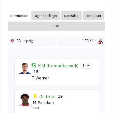
Kommentar
Lagoppstillinger
Statistikk
Hendelser
Tab
RB Leipzig
1.FC Köln
Mål (fra straffespark)
1:0
15'
T. Werner
Gult kort
19'
M. Simakan
Foul