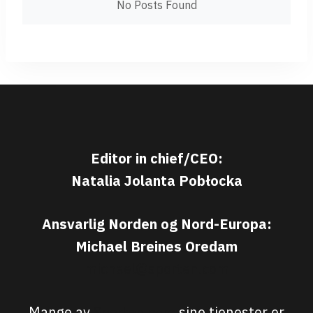
No Posts Found
Editor in chief/CEO:
Natalia Jolanta Pobłocka
Ansvarlig Norden og Nord-Europa:
Michael Breines Oredam
michael@sporten.com
Mange av
Sporten.com
sine tjenester er