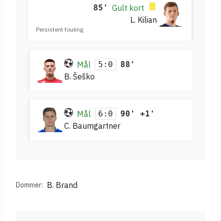
85'
Gult kort
L. Kilian
Persistent fouling
Mål
88'
5:0
B. Šeško
Mål
90' +1'
6:0
C. Baumgartner
B. Brand
Dommer: