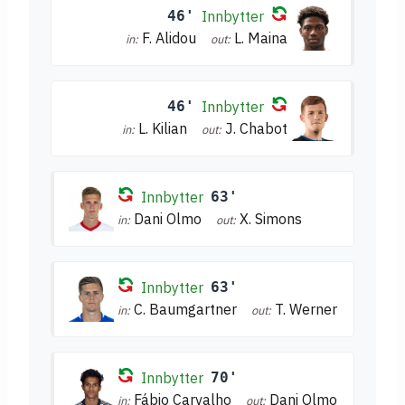
46'
Innbytter
F. Alidou
L. Maina
in:
out:
46'
Innbytter
L. Kilian
J. Chabot
in:
out:
Innbytter
63'
Dani Olmo
X. Simons
in:
out:
Innbytter
63'
C. Baumgartner
T. Werner
in:
out:
Innbytter
70'
Fábio Carvalho
Dani Olmo
in:
out: