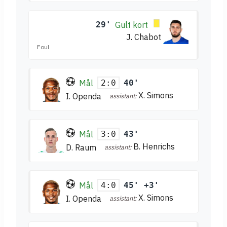
29'
Gult kort
J. Chabot
Foul
Mål
40'
2:0
X. Simons
I. Openda
assistant:
Mål
43'
3:0
B. Henrichs
D. Raum
assistant:
Mål
45' +3'
4:0
X. Simons
I. Openda
assistant: