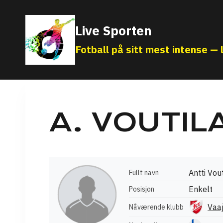
Skip
to
Live Sporten
content
Fotball på sitt mest intense — l
A. VOUTIL
Antti Vou
Fullt navn
Enkelt
Posisjon
Vaa
Nåværende klubb