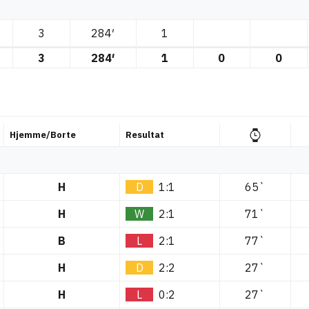
3
284′
1
3
284′
1
0
0
Hjemme/Borte
Resultat
H
D
1:1
65`
H
W
2:1
71`
B
L
2:1
77`
H
D
2:2
27`
H
L
0:2
27`