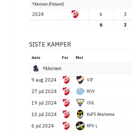
Ykkönen (Finland)
2024
6
3
6
3
SISTE KAMPER
dato
For
Mot
Ykkönen
9 aug 2024
VIF
27 jul 2024
ROV
19 jul 2024
OUL
10 jul 2024
KuPS Akatemia
6 jul 2024
KPV-j