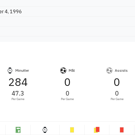
r 4, 1996
Minutter
Mål
Assists
284
0
0
47.3
0
0
Per Game
Per Game
Per Game