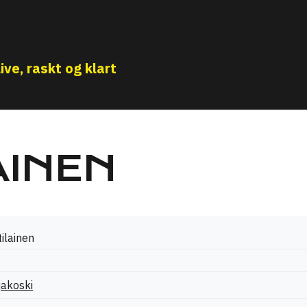
ive, raskt og klart
AINEN
tilainen
jakoski