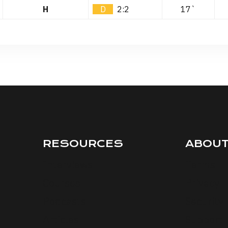
H
D
2:2
17`
RESOURCES
ABOU
Interviews
Terms
Courses
Privacy
Podcasts
Security
Articles
Support