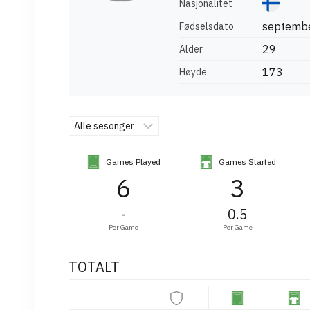
Nasjonalitet
septembe
Fødselsdato
29
Alder
173
Høyde
Games Played
Games Started
6
3
-
0.5
Per Game
Per Game
TOTALT