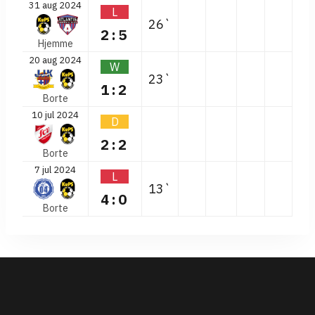
31 aug 2024
L
26`
2:5
Hjemme
20 aug 2024
W
23`
1:2
Borte
10 jul 2024
D
2:2
Borte
7 jul 2024
L
13`
4:0
Borte