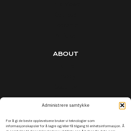
Interviews
Courses
Podcasts
Articles
ABOUT
Terms
Privacy
Security
Support
Administrere samtykke
For å gi de beste opplevelsene bruker vi teknologier som
informasjonskapsler for å lagre og/eller få tilgang til enhetsinformasjon. Å