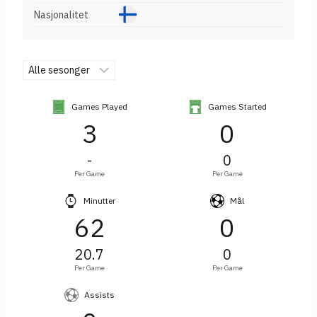
Nasjonalitet
Games Played
Games Started
3
0
-
0
Per Game
Per Game
Minutter
Mål
62
0
20.7
0
Per Game
Per Game
Assists