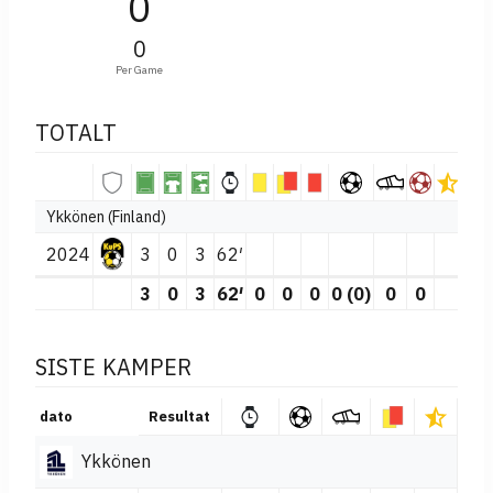
0
0
Per Game
TOTALT
Ykkönen (Finland)
2024
3
0
3
62′
3
0
3
62′
0
0
0
0 (0)
0
0
SISTE KAMPER
dato
Resultat
Ykkönen