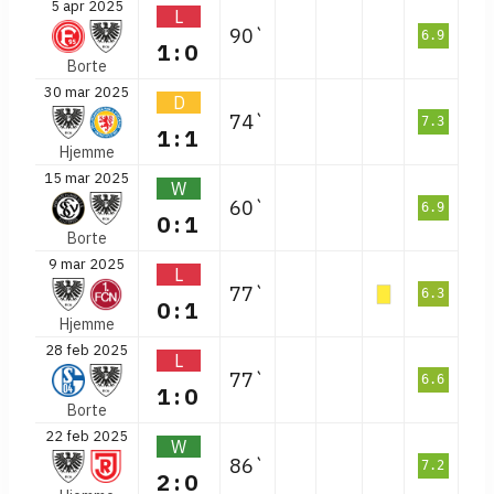
5 apr 2025
L
90`
6.9
1:0
Borte
30 mar 2025
D
74`
7.3
1:1
Hjemme
15 mar 2025
W
60`
6.9
0:1
Borte
9 mar 2025
L
77`
6.3
0:1
Hjemme
28 feb 2025
L
77`
6.6
1:0
Borte
22 feb 2025
W
86`
7.2
2:0