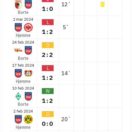
12`
1:0
Borte
2 mar 2024
L
5`
1:2
Hjemme
24 feb 2024
D
2:2
Borte
17 feb 2024
L
14`
1:2
Hjemme
10 feb 2024
W
1:2
Borte
2 feb 2024
D
20`
0:0
Hjemme