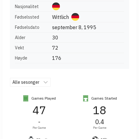
Nasjonalitet
Wittlich
Fødselssted
september 8, 1995
Fødselsdato
30
Alder
72
Vekt
176
Høyde
Games Played
Games Started
47
18
-
0.4
Per Game
Per Game