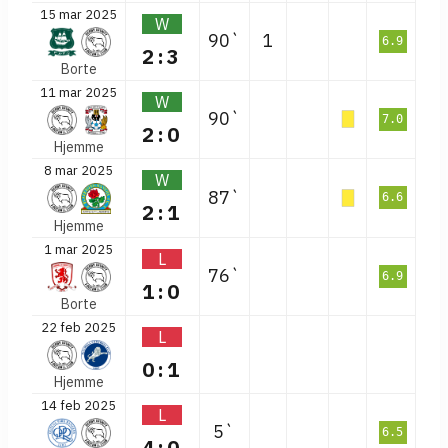
15 mar 2025
W
90`
1
6.9
2:3
Borte
11 mar 2025
W
90`
7.0
2:0
Hjemme
8 mar 2025
W
87`
6.6
2:1
Hjemme
1 mar 2025
L
76`
6.9
1:0
Borte
22 feb 2025
L
0:1
Hjemme
14 feb 2025
L
5`
6.5
4:0