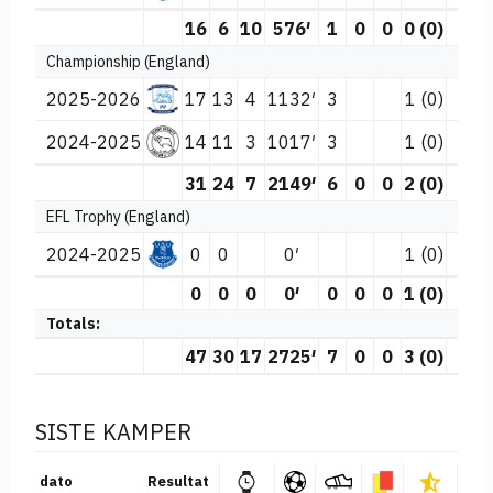
16
6
10
576′
1
0
0
0 (0)
0
Championship (England)
2025-2026
17
13
4
1132′
3
1 (0)
1
2024-2025
14
11
3
1017′
3
1 (0)
31
24
7
2149′
6
0
0
2 (0)
1
EFL Trophy (England)
2024-2025
0
0
0′
1 (0)
0
0
0
0′
0
0
0
1 (0)
0
Totals:
47
30
17
2725′
7
0
0
3 (0)
1
SISTE KAMPER
dato
Resultat