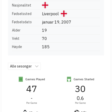
Nasjonalitet
Liverpool
Fødselssted
januar 19, 2007
Fødselsdato
19
Alder
70
Vekt
185
Høyde
Games Played
Games Started
47
30
-
0.6
Per Game
Per Game