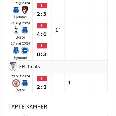
31 aug 2024
L
2:3
Hjemme
24 aug 2024
L
1`
4:0
Borte
17 aug 2024
L
0:3
Hjemme
EFL Trophy
29 okt 2024
L
1
2:1
Borte
TAPTE KAMPER