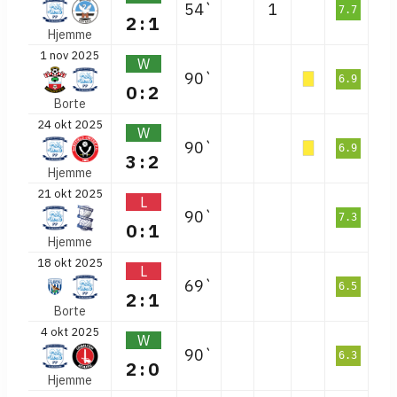
54`
1
7.7
2:1
Hjemme
1 nov 2025
W
90`
6.9
0:2
Borte
24 okt 2025
W
90`
6.9
3:2
Hjemme
21 okt 2025
L
90`
7.3
0:1
Hjemme
18 okt 2025
L
69`
6.5
2:1
Borte
4 okt 2025
W
90`
6.3
2:0
Hjemme