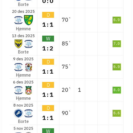
0:0
Borte
20 des 2025
D
70`
6.9
1:1
Hjemme
13 des 2025
W
85`
7.0
1:2
Borte
9 des 2025
D
75`
6.9
1:1
Hjemme
6 des 2025
D
20`
1
8.0
1:1
Hjemme
8 nov 2025
D
90`
6.6
1:1
Borte
5 nov 2025
W