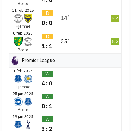
Borte
11 feb 2025
D
14`
6.2
0:0
Hjemme
8 feb 2025
D
25`
6.5
1:1
Borte
Premier League
1 feb 2025
W
4:0
Hjemme
25 jan 2025
W
0:1
Borte
19 jan 2025
W
3:2