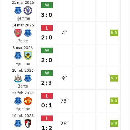
21 mar 2026
W
3:0
Hjemme
14 mar 2026
L
4`
6.5
2:0
Borte
3 mar 2026
W
2:0
Hjemme
28 feb 2026
W
9`
6.3
2:3
Borte
23 feb 2026
L
73`
6.3
0:1
Hjemme
10 feb 2026
L
28`
6.9
1:2