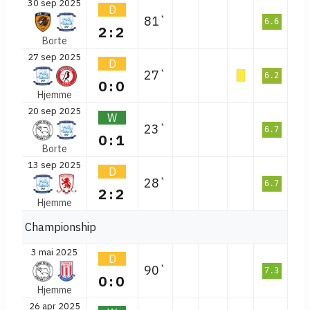
30 sep 2025
D
81`
6.6
2:2
Borte
27 sep 2025
D
27`
6.2
0:0
Hjemme
20 sep 2025
W
23`
6.7
0:1
Borte
13 sep 2025
D
28`
6.7
2:2
Hjemme
Championship
3 mai 2025
D
90`
7.3
0:0
Hjemme
26 apr 2025