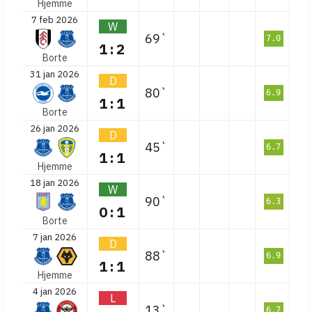
Hjemme
7 feb 2026
W
69`
7.0
1:2
Borte
31 jan 2026
D
80`
6.9
1:1
Borte
26 jan 2026
D
45`
6.7
1:1
Hjemme
18 jan 2026
W
90`
6.3
0:1
Borte
7 jan 2026
D
88`
6.9
1:1
Hjemme
4 jan 2026
L
13`
6.7