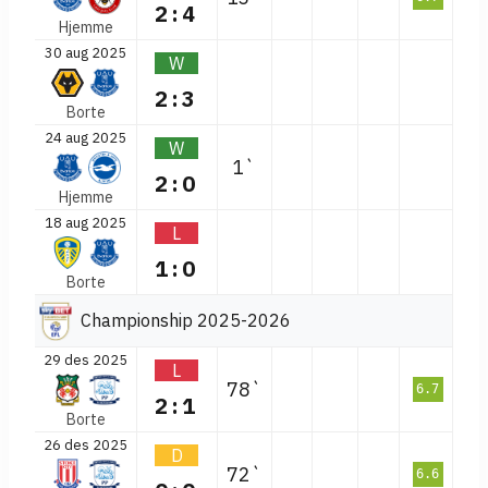
2:4
Hjemme
30 aug 2025
W
2:3
Borte
24 aug 2025
W
1`
2:0
Hjemme
18 aug 2025
L
1:0
Borte
Championship 2025-2026
29 des 2025
L
78`
6.7
2:1
Borte
26 des 2025
D
72`
6.6