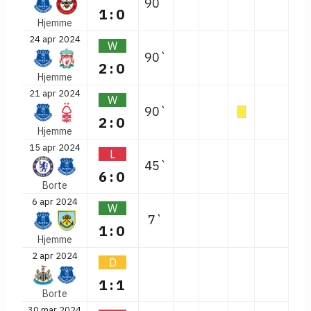
90`
1:0
Hjemme
24 apr 2024
W
90`
2:0
Hjemme
21 apr 2024
W
90`
2:0
Hjemme
15 apr 2024
L
45`
6:0
Borte
6 apr 2024
W
7`
1:0
Hjemme
2 apr 2024
D
1:1
Borte
30 mar 2024