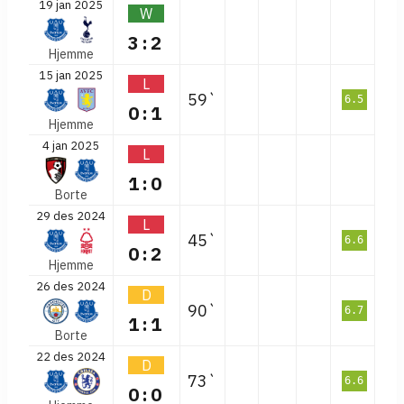
19 jan 2025
W
3:2
Hjemme
15 jan 2025
L
59`
6.5
0:1
Hjemme
4 jan 2025
L
1:0
Borte
29 des 2024
L
45`
6.6
0:2
Hjemme
26 des 2024
D
90`
6.7
1:1
Borte
22 des 2024
D
73`
6.6
0:0