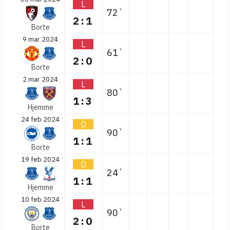
L
72`
2:1
Borte
9 mar 2024
L
61`
2:0
Borte
2 mar 2024
L
80`
1:3
Hjemme
24 feb 2024
D
90`
1:1
Borte
19 feb 2024
D
24`
1:1
Hjemme
10 feb 2024
L
90`
2:0
Borte