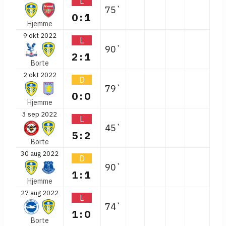
L
75`
0:1
Hjemme
9 okt 2022
L
90`
2:1
Borte
2 okt 2022
D
79`
0:0
Hjemme
3 sep 2022
L
45`
5:2
Borte
30 aug 2022
D
90`
1:1
Hjemme
27 aug 2022
L
74`
1:0
Borte