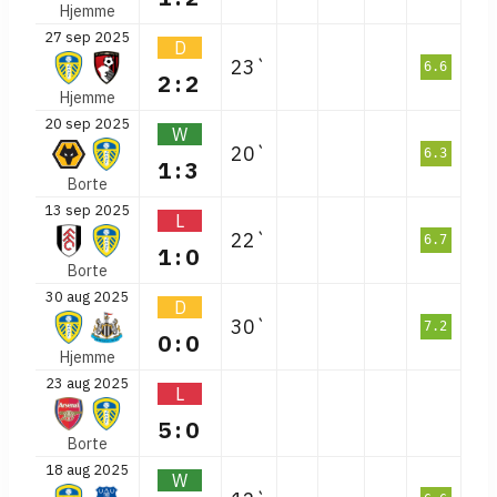
Hjemme
27 sep 2025
D
23`
6.6
2:2
Hjemme
20 sep 2025
W
20`
6.3
1:3
Borte
13 sep 2025
L
22`
6.7
1:0
Borte
30 aug 2025
D
30`
7.2
0:0
Hjemme
23 aug 2025
L
5:0
Borte
18 aug 2025
W