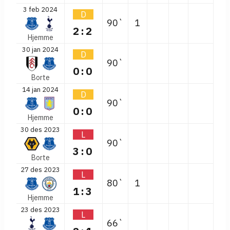
3 feb 2024
D
90`
1
2:2
Hjemme
30 jan 2024
D
90`
0:0
Borte
14 jan 2024
D
90`
0:0
Hjemme
30 des 2023
L
90`
3:0
Borte
27 des 2023
L
80`
1
1:3
Hjemme
23 des 2023
L
66`