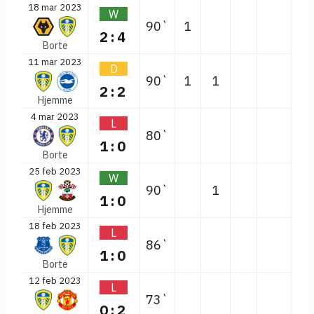
18 mar 2023
W
90`
1
2:4
Borte
11 mar 2023
D
90`
1
1
2:2
Hjemme
4 mar 2023
L
80`
1:0
Borte
25 feb 2023
W
90`
1
1:0
Hjemme
18 feb 2023
L
86`
1:0
Borte
12 feb 2023
L
73`
0:2