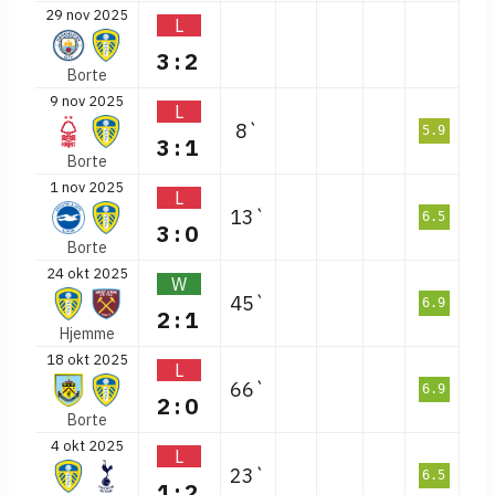
29 nov 2025
L
3:2
Borte
9 nov 2025
L
8`
5.9
3:1
Borte
1 nov 2025
L
13`
6.5
3:0
Borte
24 okt 2025
W
45`
6.9
2:1
Hjemme
18 okt 2025
L
66`
6.9
2:0
Borte
4 okt 2025
L
23`
6.5
1:2