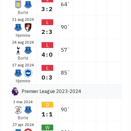
64`
3:2
Borte
31 aug 2024
L
90`
2:3
Hjemme
24 aug 2024
L
57`
4:0
Borte
17 aug 2024
L
85`
0:3
Hjemme
Premier League 2023-2024
3 mai 2024
D
90`
1:1
Borte
27 apr 2024
W