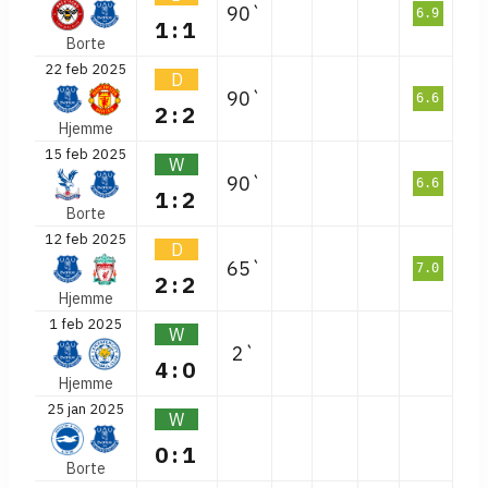
90`
6.9
1:1
Borte
22 feb 2025
D
90`
6.6
2:2
Hjemme
15 feb 2025
W
90`
6.6
1:2
Borte
12 feb 2025
D
65`
7.0
2:2
Hjemme
1 feb 2025
W
2`
4:0
Hjemme
25 jan 2025
W
0:1
Borte