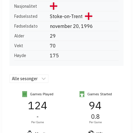
Nasjonalitet
Stoke-on-Trent
Fødselssted
november 20, 1996
Fødselsdato
29
Alder
70
Vekt
175
Høyde
Games Played
Games Started
124
94
-
0.8
Per Game
Per Game