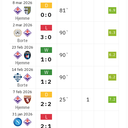
8 mar 2026
D
81`
6.9
0:0
Hjemme
2 mar 2026
L
90`
6.3
3:0
Borte
23 feb 2026
W
90`
6.2
1:0
Hjemme
14 feb 2026
W
90`
6.2
1:2
Borte
7 feb 2026
D
25`
1
7.2
2:2
Hjemme
31 jan 2026
L
2:1