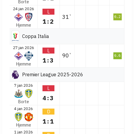
Borte
24 jan 2026
L
31`
6.2
1:2
Hjemme
Coppa Italia
27 jan 2026
L
90`
6.6
1:3
Hjemme
Premier League 2025-2026
7 jan 2026
L
4:3
Borte
4 jan 2026
D
1:1
Hjemme
1 jan 2026