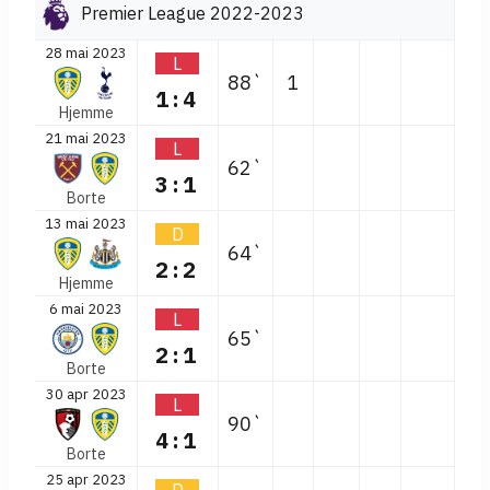
Premier League 2022-2023
28 mai 2023
L
88`
1
1:4
Hjemme
21 mai 2023
L
62`
3:1
Borte
13 mai 2023
D
64`
2:2
Hjemme
6 mai 2023
L
65`
2:1
Borte
30 apr 2023
L
90`
4:1
Borte
25 apr 2023