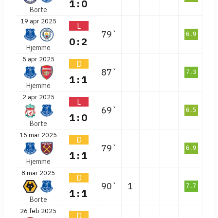
1:0
Borte
19 apr 2025
L
79`
6.9
0:2
Hjemme
5 apr 2025
D
87`
7.3
1:1
Hjemme
2 apr 2025
L
69`
6.5
1:0
Borte
15 mar 2025
D
79`
6.9
1:1
Hjemme
8 mar 2025
D
90`
1
7.7
1:1
Borte
26 feb 2025
D