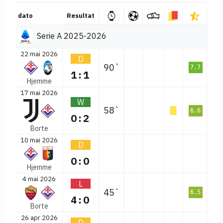
dato
Resultat
Serie A 2025-2026
22 mai 2026
D
90`
7.7
1:1
Hjemme
17 mai 2026
W
58`
6.6
0:2
Borte
10 mai 2026
D
0:0
Hjemme
4 mai 2026
L
45`
6.5
4:0
Borte
26 apr 2026
D