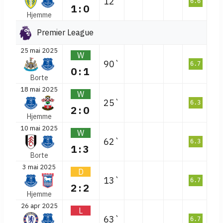
12`
6.6
1:0
Hjemme
Premier League
25 mai 2025
W
90`
6.7
0:1
Borte
18 mai 2025
W
25`
6.3
2:0
Hjemme
10 mai 2025
W
62`
6.3
1:3
Borte
3 mai 2025
D
13`
6.7
2:2
Hjemme
26 apr 2025
L
63`
6.7