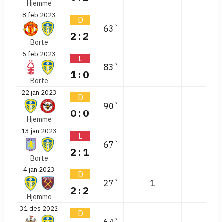
Hjemme
8 feb 2023
D
63`
2:2
Borte
5 feb 2023
L
83`
1:0
Borte
22 jan 2023
D
90`
0:0
Hjemme
13 jan 2023
L
67`
2:1
Borte
4 jan 2023
D
27`
1
2:2
Hjemme
31 des 2022
D
64`