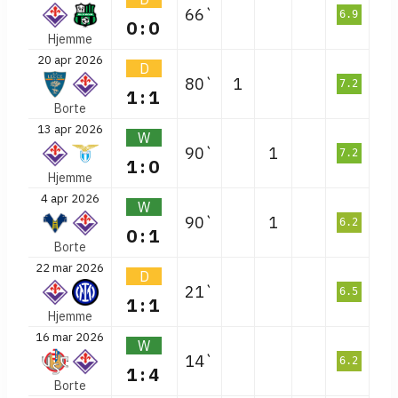
66`
6.9
0:0
Hjemme
20 apr 2026
D
80`
1
7.2
1:1
Borte
13 apr 2026
W
90`
1
7.2
1:0
Hjemme
4 apr 2026
W
90`
1
6.2
0:1
Borte
22 mar 2026
D
21`
6.5
1:1
Hjemme
16 mar 2026
W
14`
6.2
1:4
Borte