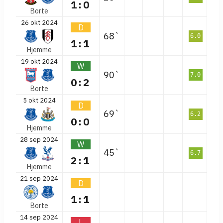
1:0
Borte
26 okt 2024
D
68`
6.0
1:1
Hjemme
19 okt 2024
W
90`
7.0
0:2
Borte
5 okt 2024
D
69`
6.2
0:0
Hjemme
28 sep 2024
W
45`
6.7
2:1
Hjemme
21 sep 2024
D
1:1
Borte
14 sep 2024
L