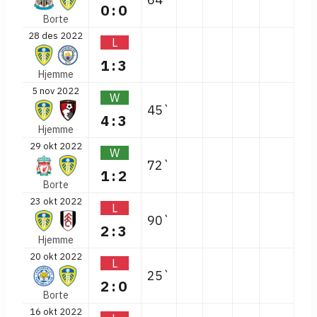
0:0
Borte
28 des 2022
L
1:3
Hjemme
5 nov 2022
W
45`
4:3
Hjemme
29 okt 2022
W
72`
1:2
Borte
23 okt 2022
L
90`
2:3
Hjemme
20 okt 2022
L
25`
2:0
Borte
16 okt 2022