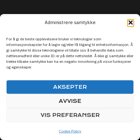
Podcasts
Articles
Administrere samtykke
ABOUT
For å gi de beste opplevelsene bruker vi teknologier som
informasjonskapsler for å lagre og/eller få tilgang til enhetsinformasjon. Å
Terms
gi samtykke til disse teknologiene vil tillate oss å behandle data som
nettleseradferd eller unike ID-er på dette nettstedet. Å ikke gi samtykke eller
Privacy
trekke tilbake samtykke kan ha en negativ innvirkning på visse funksjoner
og egenskaper.
Security
Support
AKSEPTER
AVVISE
VIS PREFERANSER
Cookie Policy