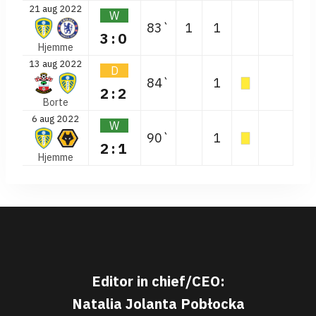
21 aug 2022
W
83`
1
1
3:0
Hjemme
13 aug 2022
D
84`
1
2:2
Borte
6 aug 2022
W
90`
1
2:1
Hjemme
Editor in chief/CEO:
Natalia Jolanta Pobłocka