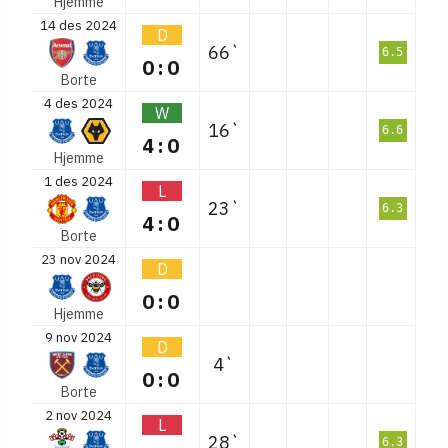
Hjemme
14 des 2024
D
66`
6.5
0:0
Borte
4 des 2024
W
16`
6.6
4:0
Hjemme
1 des 2024
L
23`
6.3
4:0
Borte
23 nov 2024
D
0:0
Hjemme
9 nov 2024
D
4`
0:0
Borte
2 nov 2024
L
28`
6.3