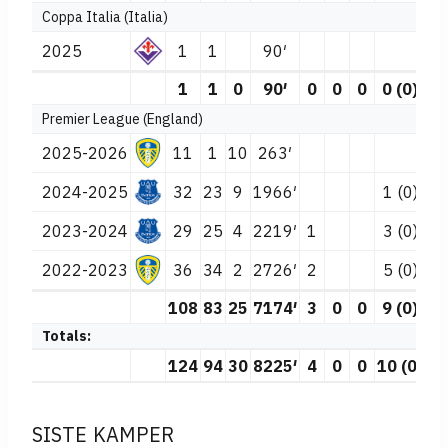
Coppa Italia (Italia)
2025
1
1
90′
1
1
0
90′
0
0
0
0 (0)
0
Premier League (England)
2025-2026
11
1
10
263′
2024-2025
32
23
9
1966′
1 (0)
2023-2024
29
25
4
2219′
1
3 (0)
3
2022-2023
36
34
2
2726′
2
5 (0)
7
108
83
25
7174′
3
0
0
9 (0)
1
Totals:
124
94
30
8225′
4
0
0
10 (0)
1
SISTE KAMPER