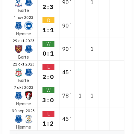
90`
1
2:3
Borte
4 nov 2023
D
90`
1:1
Hjemme
29 okt 2023
W
90`
1
0:1
Borte
21 okt 2023
L
45`
2:0
Borte
7 okt 2023
W
78`
1
1
3:0
Hjemme
30 sep 2023
L
45`
1:2
Hjemme