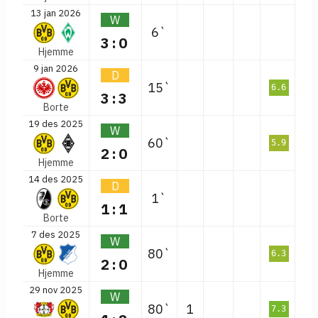
13 jan 2026
W
6`
3:0
Hjemme
9 jan 2026
D
15`
6.6
3:3
Borte
19 des 2025
W
60`
5.9
2:0
Hjemme
14 des 2025
D
1`
1:1
Borte
7 des 2025
W
80`
6.3
2:0
Hjemme
29 nov 2025
W
80`
1
7.3