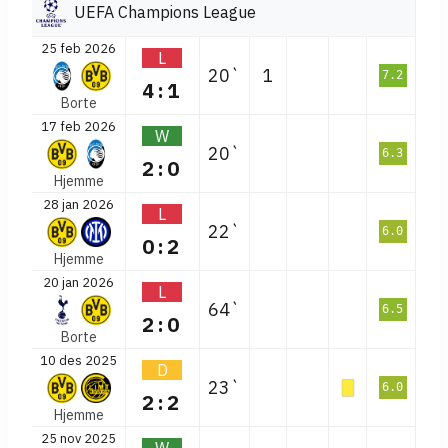
UEFA Champions League
25 feb 2026
L
20`
1
7.2
4:1
Borte
17 feb 2026
W
20`
6.3
2:0
Hjemme
28 jan 2026
L
22`
6.0
0:2
Hjemme
20 jan 2026
L
64`
6.5
2:0
Borte
10 des 2025
D
23`
6.0
2:2
Hjemme
25 nov 2025