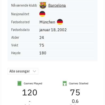
Barcelona
Nåværende klubb
Nasjonalitet
München
Fødselssted
januar 18, 2002
Fødselsdato
24
Alder
75
Vekt
180
Høyde
Games Played
Games Started
120
75
-
0.6