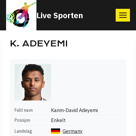
Skip
Live Sporten
to
content
K. ADEYEMI
Karim-David Adeyemi
Fullt navn
Enkelt
Posisjon
Germany
Landslag