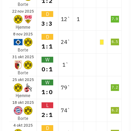
1:2
Borte
22 nov 2025
D
12`
1
7.9
3:3
Hjemme
8 nov 2025
D
24`
6.5
1:1
Borte
31 okt 2025
W
1`
0:1
Borte
25 okt 2025
W
79`
7.2
1:0
Hjemme
18 okt 2025
L
74`
6.2
2:1
Borte
4 okt 2025
D