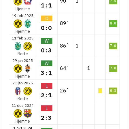
90`
1
7.5
1:1
Hjemme
19 feb 2025
D
89`
8.0
0:0
Hjemme
11 feb 2025
W
86`
1
7.0
0:3
Borte
29 jan 2025
W
64`
1
7.0
3:1
Hjemme
21 jan 2025
L
26`
6.3
2:1
Borte
11 des 2024
L
2:3
Hjemme
1 okt 2024