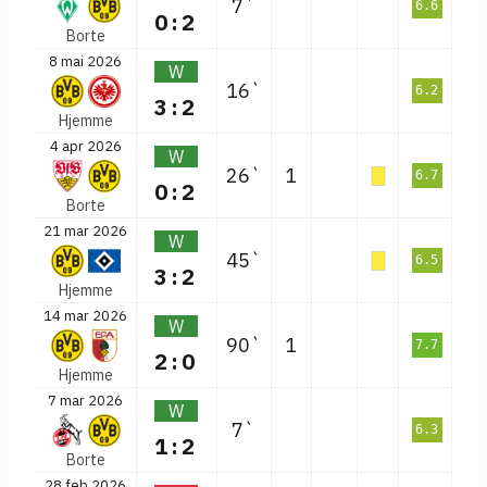
7`
6.6
0:2
Borte
8 mai 2026
W
16`
6.2
3:2
Hjemme
4 apr 2026
W
26`
1
6.7
0:2
Borte
21 mar 2026
W
45`
6.5
3:2
Hjemme
14 mar 2026
W
90`
1
7.7
2:0
Hjemme
7 mar 2026
W
7`
6.3
1:2
Borte
28 feb 2026