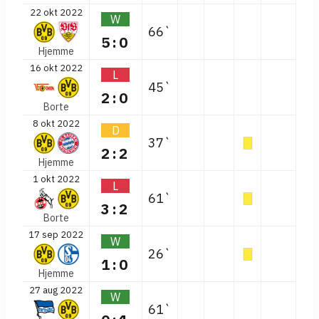
22 okt 2022
W
66`
5:0
Hjemme
16 okt 2022
L
45`
2:0
Borte
8 okt 2022
D
37`
2:2
Hjemme
1 okt 2022
L
61`
3:2
Borte
17 sep 2022
W
26`
1:0
Hjemme
27 aug 2022
W
61`