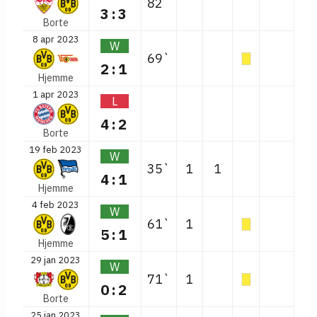
82`
3:3
Borte
8 apr 2023
W
69`
2:1
Hjemme
1 apr 2023
L
4:2
Borte
19 feb 2023
W
35`
1
1
4:1
Hjemme
4 feb 2023
W
61`
1
5:1
Hjemme
29 jan 2023
W
71`
1
0:2
Borte
25 jan 2023