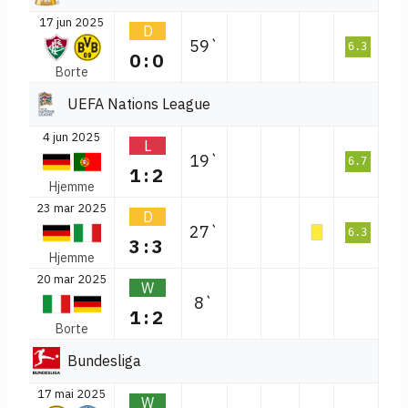
17 jun 2025
D
59`
6.3
0:0
Borte
UEFA Nations League
4 jun 2025
L
19`
6.7
1:2
Hjemme
23 mar 2025
D
27`
6.3
3:3
Hjemme
20 mar 2025
W
8`
1:2
Borte
Bundesliga
17 mai 2025
W