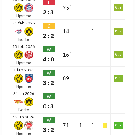
L
75`
6.3
2:3
Hjemme
21 feb 2026
D
14`
1
6.2
2:2
Borte
13 feb 2026
W
16`
6.5
4:0
Hjemme
1 feb 2026
W
69`
6.9
3:2
Hjemme
24 jan 2026
W
0:3
Borte
17 jan 2026
W
71`
1
1
8.7
3:2
Hjemme