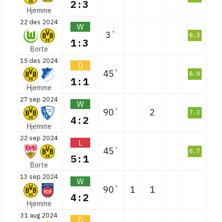
2:3
Hjemme
22 des 2024
W
3`
6.3
1:3
Borte
15 des 2024
D
45`
6.9
1:1
Hjemme
27 sep 2024
W
90`
2
7.3
4:2
Hjemme
22 sep 2024
L
45`
6.7
5:1
Borte
13 sep 2024
W
90`
1
1
4:2
Hjemme
31 aug 2024
D