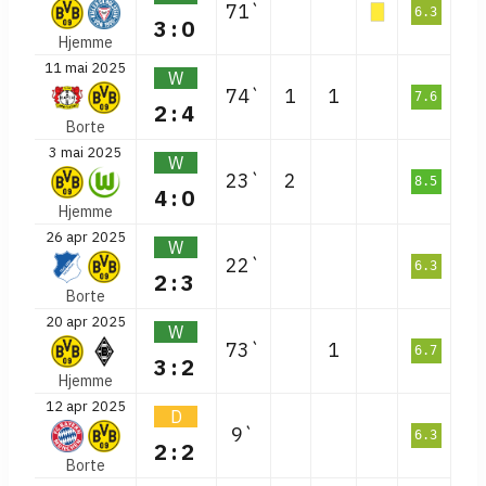
71`
6.3
3:0
Hjemme
11 mai 2025
W
74`
1
1
7.6
2:4
Borte
3 mai 2025
W
23`
2
8.5
4:0
Hjemme
26 apr 2025
W
22`
6.3
2:3
Borte
20 apr 2025
W
73`
1
6.7
3:2
Hjemme
12 apr 2025
D
9`
6.3
2:2
Borte