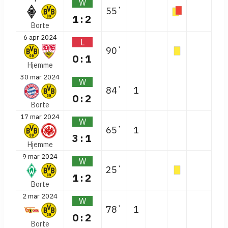
W
55`
1:2
Borte
6 apr 2024
L
90`
0:1
Hjemme
30 mar 2024
W
84`
1
0:2
Borte
17 mar 2024
W
65`
1
3:1
Hjemme
9 mar 2024
W
25`
1:2
Borte
2 mar 2024
W
78`
1
0:2
Borte