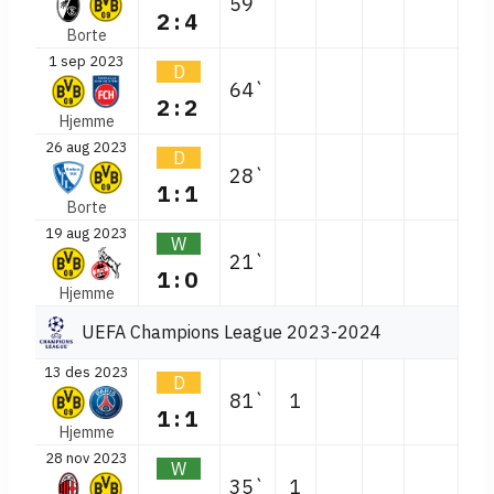
59`
2:4
Borte
1 sep 2023
D
64`
2:2
Hjemme
26 aug 2023
D
28`
1:1
Borte
19 aug 2023
W
21`
1:0
Hjemme
UEFA Champions League 2023-2024
13 des 2023
D
81`
1
1:1
Hjemme
28 nov 2023
W
35`
1