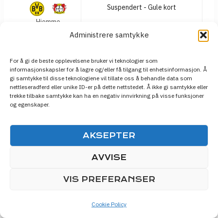
Suspendert - Gule kort
Hjemme
13 feb 2026
Administrere samtykke
Skadet - (questionable) Ankle Injury
For å gi de beste opplevelsene bruker vi teknologier som
Hjemme
informasjonskapsler for å lagre og/eller få tilgang til enhetsinformasjon. Å
gi samtykke til disse teknologiene vil tillate oss å behandle data som
Bundesliga
nettleseradferd eller unike ID-er på dette nettstedet. Å ikke gi samtykke eller
trekke tilbake samtykke kan ha en negativ innvirkning på visse funksjoner
17 jan 2025
og egenskaper.
Skadet - Illness
Borte
AKSEPTER
14 jan 2025
Skadet - Illness
AVVISE
Borte
7 des 2024
VIS PREFERANSER
Skadet - Thigh Injury
Cookie Policy
Borte