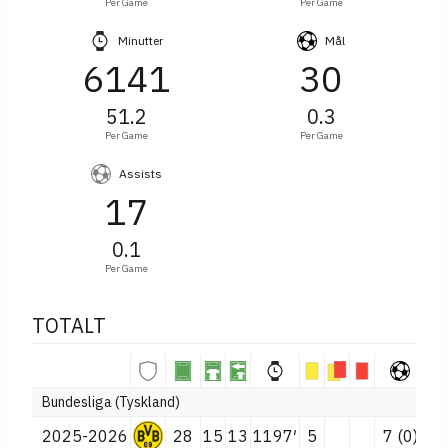
Per Game
Per Game
Minutter
Mål
6141
30
51.2
0.3
Per Game
Per Game
Assists
17
0.1
Per Game
TOTALT
Bundesliga (Tyskland)
2025-2026
28
15
13
1197′
5
7 (0)
3