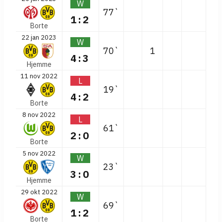
W
77`
1:2
Borte
22 jan 2023
W
70`
1
4:3
Hjemme
11 nov 2022
L
19`
4:2
Borte
8 nov 2022
L
61`
2:0
Borte
5 nov 2022
W
23`
3:0
Hjemme
29 okt 2022
W
69`
1:2
Borte