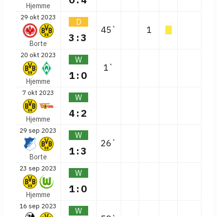
Hjemme
29 okt 2023
D
45`
1
3:3
Borte
20 okt 2023
W
1`
1:0
Hjemme
7 okt 2023
W
4:2
Hjemme
29 sep 2023
W
26`
1:3
Borte
23 sep 2023
W
1:0
Hjemme
16 sep 2023
W