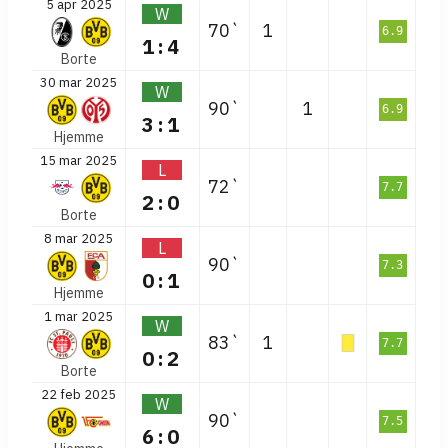
5 apr 2025
W
70`
1
6.9
1:4
Borte
30 mar 2025
W
90`
1
6.9
3:1
Hjemme
15 mar 2025
L
72`
7.7
2:0
Borte
8 mar 2025
L
90`
7.3
0:1
Hjemme
1 mar 2025
W
83`
1
7.7
0:2
Borte
22 feb 2025
W
90`
7.5
6:0