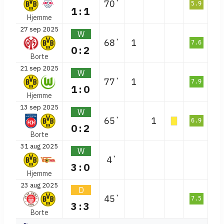
70`
5.9
1:1
Hjemme
27 sep 2025
W
68`
1
7.6
0:2
Borte
21 sep 2025
W
77`
1
7.9
1:0
Hjemme
13 sep 2025
W
65`
1
6.9
0:2
Borte
31 aug 2025
W
4`
3:0
Hjemme
23 aug 2025
D
45`
7.5
3:3
Borte