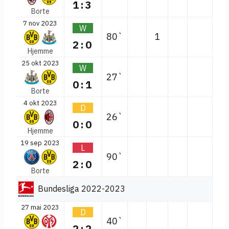
1:3
Borte
7 nov 2023
W
80`
1
2:0
Hjemme
25 okt 2023
W
27`
0:1
Borte
4 okt 2023
D
26`
0:0
Hjemme
19 sep 2023
L
90`
2:0
Borte
Bundesliga 2022-2023
27 mai 2023
D
40`
2:2