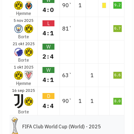
W
90`
1
9.2
4:0
Hjemme
5 nov 2025
L
81`
6.7
4:1
Borte
21 okt 2025
W
2:4
Borte
1 okt 2025
W
63`
1
6.6
4:1
Hjemme
16 sep 2025
D
90`
1
1
8.0
4:4
Borte
FIFA Club World Cup (World) - 2025