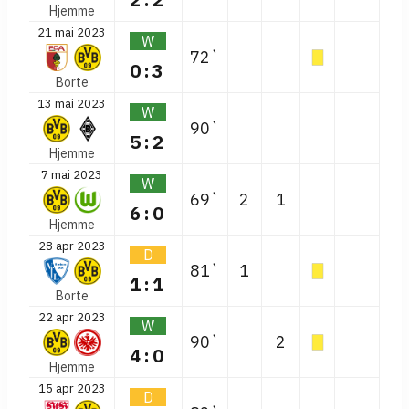
Hjemme
21 mai 2023
W
72`
0:3
Borte
13 mai 2023
W
90`
5:2
Hjemme
7 mai 2023
W
69`
2
1
6:0
Hjemme
28 apr 2023
D
81`
1
1:1
Borte
22 apr 2023
W
90`
2
4:0
Hjemme
15 apr 2023
D