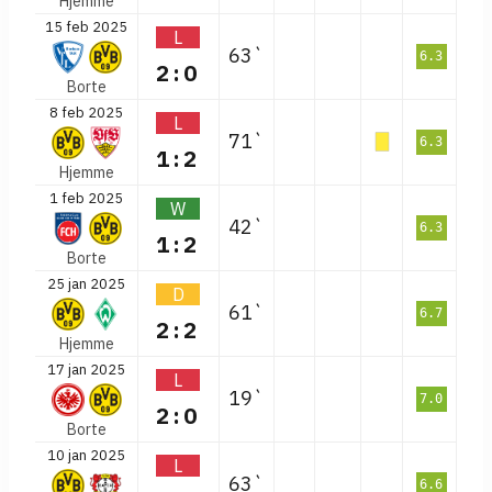
Hjemme
15 feb 2025
L
63`
6.3
2:0
Borte
8 feb 2025
L
71`
6.3
1:2
Hjemme
1 feb 2025
W
42`
6.3
1:2
Borte
25 jan 2025
D
61`
6.7
2:2
Hjemme
17 jan 2025
L
19`
7.0
2:0
Borte
10 jan 2025
L
63`
6.6