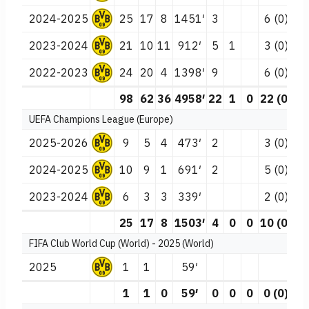
2024-2025
25
17
8
1451′
3
6 (0)
6
2023-2024
21
10
11
912′
5
1
3 (0)
1
2022-2023
24
20
4
1398′
9
6 (0)
5
98
62
36
4958′
22
1
0
22 (0)
1
UEFA Champions League (Europe)
2025-2026
9
5
4
473′
2
3 (0)
2
2024-2025
10
9
1
691′
2
5 (0)
1
2023-2024
6
3
3
339′
2 (0)
1
25
17
8
1503′
4
0
0
10 (0)
4
FIFA Club World Cup (World) - 2025 (World)
2025
1
1
59′
1
1
0
59′
0
0
0
0 (0)
0