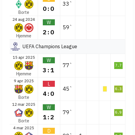
33`
0:0
Borte
24 aug 2024
W
59`
2:0
Hjemme
UEFA Champions League
15 apr 2025
W
77`
7.7
3:1
Hjemme
9 apr 2025
L
45`
6.3
4:0
Borte
12 mar 2025
W
79`
6.9
1:2
Borte
4 mar 2025
D