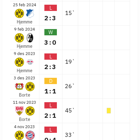
25 feb 2024
L
15`
2:3
Hjemme
9 feb 2024
W
3:0
Hjemme
9 des 2023
L
19`
2:3
Hjemme
3 des 2023
D
26`
1:1
Borte
11 nov 2023
L
45`
2:1
Borte
4 nov 2023
L
33`
0:4