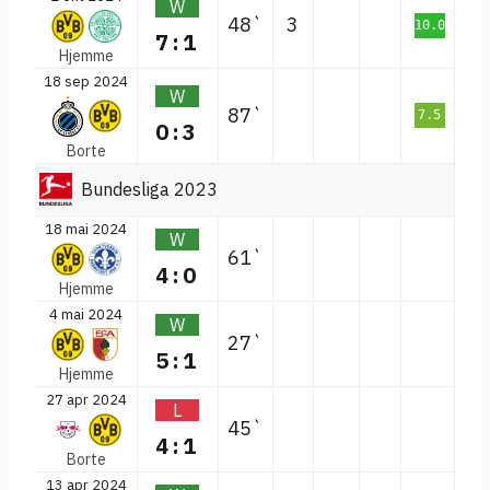
W
48`
3
10.0
7:1
Hjemme
18 sep 2024
W
87`
7.5
0:3
Borte
Bundesliga 2023
18 mai 2024
W
61`
4:0
Hjemme
4 mai 2024
W
27`
5:1
Hjemme
27 apr 2024
L
45`
4:1
Borte
13 apr 2024