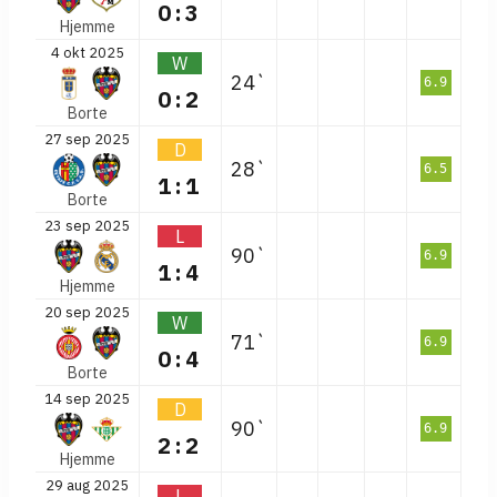
0:3
Hjemme
4 okt 2025
W
24`
6.9
0:2
Borte
27 sep 2025
D
28`
6.5
1:1
Borte
23 sep 2025
L
90`
6.9
1:4
Hjemme
20 sep 2025
W
71`
6.9
0:4
Borte
14 sep 2025
D
90`
6.9
2:2
Hjemme
29 aug 2025
L