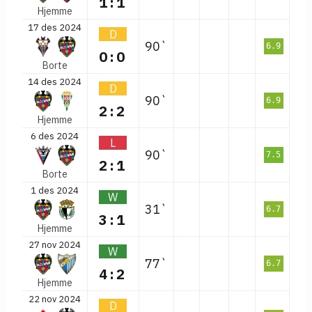
1:1
Hjemme
17 des 2024
D
90`
6.9
0:0
Borte
14 des 2024
D
90`
6.9
2:2
Hjemme
6 des 2024
L
90`
7.5
2:1
Borte
1 des 2024
W
31`
6.7
3:1
Hjemme
27 nov 2024
W
77`
6.7
4:2
Hjemme
22 nov 2024
D