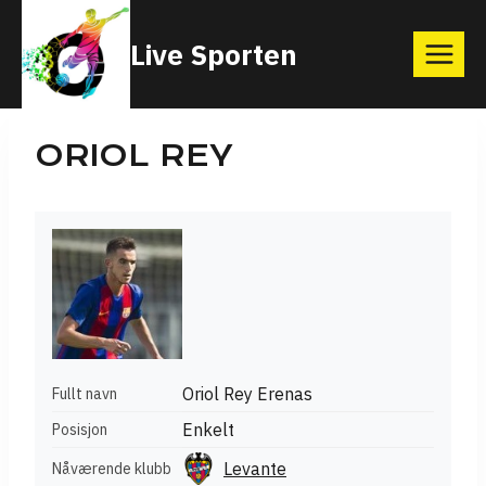
Skip
Live Sporten
to
content
ORIOL REY
Oriol Rey Erenas
Fullt navn
Enkelt
Posisjon
Levante
Nåværende klubb