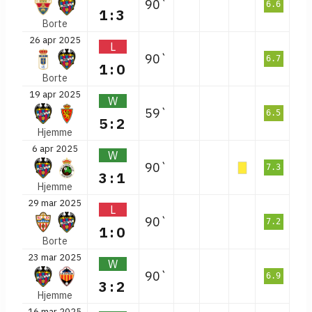
90`
6.6
1:3
Borte
26 apr 2025
L
90`
6.7
1:0
Borte
19 apr 2025
W
59`
6.5
5:2
Hjemme
6 apr 2025
W
90`
7.3
3:1
Hjemme
29 mar 2025
L
90`
7.2
1:0
Borte
23 mar 2025
W
90`
6.9
3:2
Hjemme
16 mar 2025