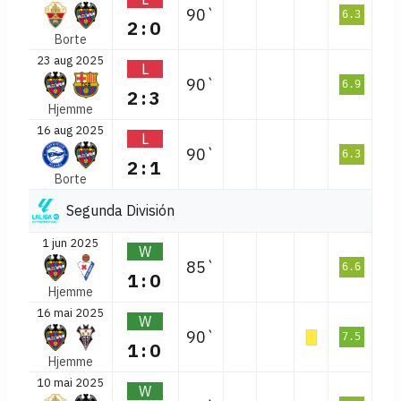
90`
6.3
2:0
Borte
23 aug 2025
L
90`
6.9
2:3
Hjemme
16 aug 2025
L
90`
6.3
2:1
Borte
Segunda División
1 jun 2025
W
85`
6.6
1:0
Hjemme
16 mai 2025
W
90`
7.5
1:0
Hjemme
10 mai 2025
W