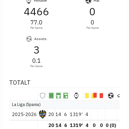
Minutter
Mål
4466
0
77.0
0
Per Game
Per Game
Assists
3
0.1
Per Game
TOTALT
La Liga (Spania)
2025-2026
20
14
6
1319′
4
1
20
14
6
1319′
4
0
0
0 (0)
1