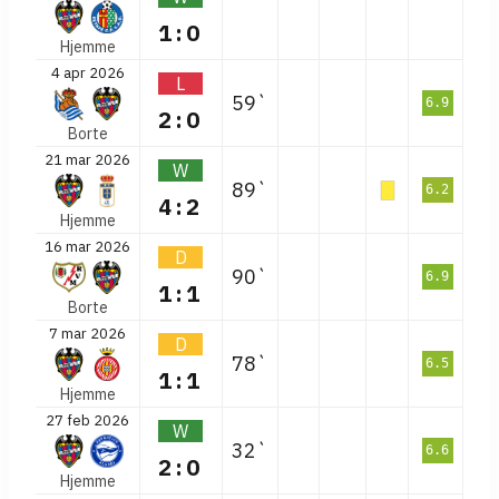
1:0
Hjemme
4 apr 2026
L
59`
6.9
2:0
Borte
21 mar 2026
W
89`
6.2
4:2
Hjemme
16 mar 2026
D
90`
6.9
1:1
Borte
7 mar 2026
D
78`
6.5
1:1
Hjemme
27 feb 2026
W
32`
6.6
2:0
Hjemme