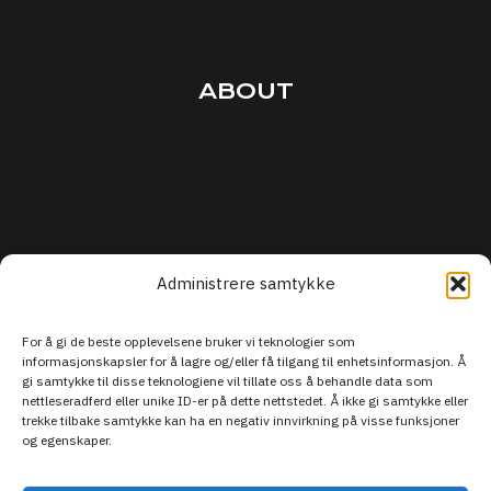
Articles
ABOUT
Terms
Privacy
Security
Support
Administrere samtykke
For å gi de beste opplevelsene bruker vi teknologier som
informasjonskapsler for å lagre og/eller få tilgang til enhetsinformasjon. Å
gi samtykke til disse teknologiene vil tillate oss å behandle data som
nettleseradferd eller unike ID-er på dette nettstedet. Å ikke gi samtykke eller
trekke tilbake samtykke kan ha en negativ innvirkning på visse funksjoner
og egenskaper.