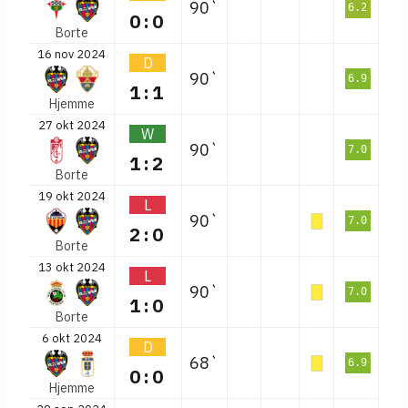
90`
6.2
0:0
Borte
16 nov 2024
D
90`
6.9
1:1
Hjemme
27 okt 2024
W
90`
7.0
1:2
Borte
19 okt 2024
L
90`
7.0
2:0
Borte
13 okt 2024
L
90`
7.0
1:0
Borte
6 okt 2024
D
68`
6.9
0:0
Hjemme