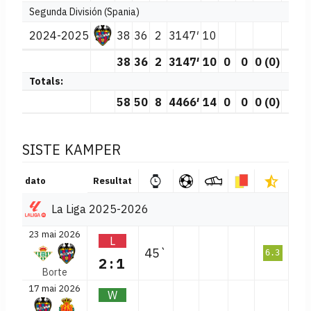
Segunda División (Spania)
2024-2025
38
36
2
3147′
10
2
38
36
2
3147′
10
0
0
0 (0)
2
Totals:
58
50
8
4466′
14
0
0
0 (0)
3
SISTE KAMPER
dato
Resultat
La Liga 2025-2026
23 mai 2026
L
45`
6.3
2:1
Borte
17 mai 2026
W