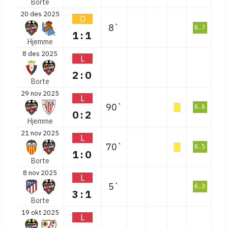
Borte
20 des 2025
D
8`
6.7
1:1
Hjemme
8 des 2025
L
2:0
Borte
29 nov 2025
L
90`
6.6
0:2
Hjemme
21 nov 2025
L
70`
6.5
1:0
Borte
8 nov 2025
L
5`
6.3
3:1
Borte
19 okt 2025
L