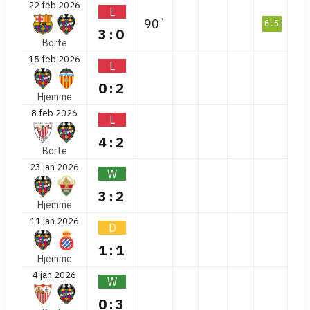
22 feb 2026
L
90`
6.5
3:0
Borte
15 feb 2026
L
0:2
Hjemme
8 feb 2026
L
4:2
Borte
23 jan 2026
W
3:2
Hjemme
11 jan 2026
D
1:1
Hjemme
4 jan 2026
W
0:3