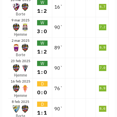
W
16`
6.7
1:2
Borte
9 mar 2025
W
90`
7.2
3:0
Hjemme
2 mar 2025
W
89`
6.9
1:2
Borte
23 feb 2025
W
90`
7.0
1:0
Hjemme
16 feb 2025
D
76`
6.9
0:0
Hjemme
8 feb 2025
D
90`
6.6
1:1
Borte