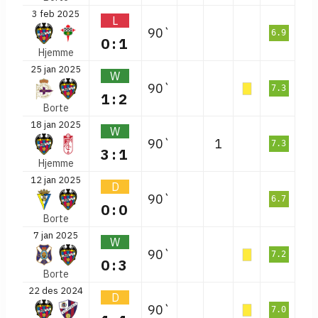
3 feb 2025
L
90`
6.9
0:1
Hjemme
25 jan 2025
W
90`
7.3
1:2
Borte
18 jan 2025
W
90`
1
7.3
3:1
Hjemme
12 jan 2025
D
90`
6.7
0:0
Borte
7 jan 2025
W
90`
7.2
0:3
Borte
22 des 2024
D
90`
7.0