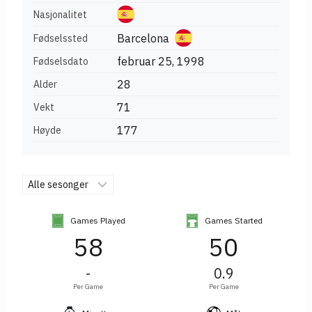
Nasjonalitet
Barcelona
Fødselssted
februar 25, 1998
Fødselsdato
28
Alder
71
Vekt
177
Høyde
Games Played
Games Started
58
50
-
0.9
Per Game
Per Game