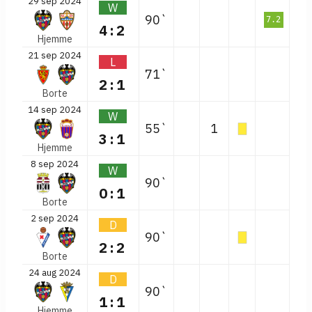
29 sep 2024
W
90`
7.2
4:2
Hjemme
21 sep 2024
L
71`
2:1
Borte
14 sep 2024
W
55`
1
3:1
Hjemme
8 sep 2024
W
90`
0:1
Borte
2 sep 2024
D
90`
2:2
Borte
24 aug 2024
D
90`
1:1
Hjemme