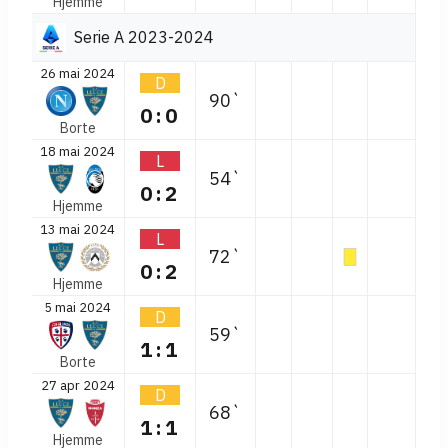
Hjemme
Serie A 2023-2024
26 mai 2024
D
90`
0:0
Borte
18 mai 2024
L
54`
0:2
Hjemme
13 mai 2024
L
72`
0:2
Hjemme
5 mai 2024
D
59`
1:1
Borte
27 apr 2024
D
68`
1:1
Hjemme