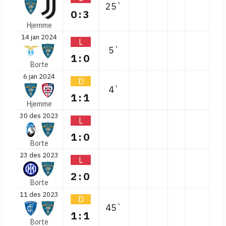
25`
0:3
Hjemme
14 jan 2024
L
5`
1:0
Borte
6 jan 2024
D
4`
1:1
Hjemme
30 des 2023
L
1:0
Borte
23 des 2023
L
2:0
Borte
11 des 2023
D
45`
1:1
Borte