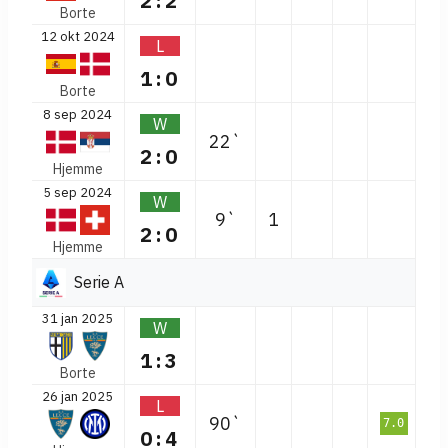
2:2
Borte
12 okt 2024
L
1:0
Borte
8 sep 2024
W
22`
2:0
Hjemme
5 sep 2024
W
9`
1
2:0
Hjemme
Serie A
31 jan 2025
W
1:3
Borte
26 jan 2025
L
90`
7.0
0:4