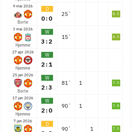
9 mai 2026
D
25`
6.5
0:0
Borte
3 mai 2026
W
15`
6.5
3:2
Hjemme
27 apr 2026
W
2:1
Hjemme
25 jan 2026
W
81`
1
7.5
2:3
Borte
17 jan 2026
W
90`
1
7.9
2:0
Hjemme
7 jan 2026
D
90`
1
7.5