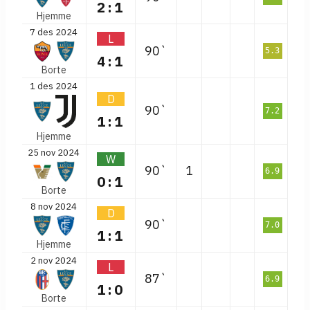
2:1
Hjemme
7 des 2024
L
90`
5.3
4:1
Borte
1 des 2024
D
90`
7.2
1:1
Hjemme
25 nov 2024
W
90`
1
6.9
0:1
Borte
8 nov 2024
D
90`
7.0
1:1
Hjemme
2 nov 2024
L
87`
6.9
1:0
Borte