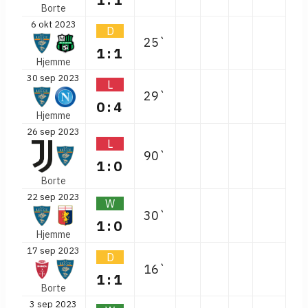
Borte
6 okt 2023
D
25`
1:1
Hjemme
30 sep 2023
L
29`
0:4
Hjemme
26 sep 2023
L
90`
1:0
Borte
22 sep 2023
W
30`
1:0
Hjemme
17 sep 2023
D
16`
1:1
Borte
3 sep 2023