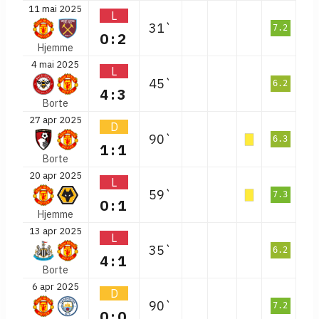
11 mai 2025
L
31`
7.2
0:2
Hjemme
4 mai 2025
L
45`
6.2
4:3
Borte
27 apr 2025
D
90`
6.3
1:1
Borte
20 apr 2025
L
59`
7.3
0:1
Hjemme
13 apr 2025
L
35`
6.2
4:1
Borte
6 apr 2025
D
90`
7.2
0:0