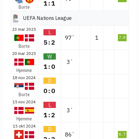
1:1
Borte
UEFA Nations League
23 mar 2025
L
97`
1
7.0
5:2
Borte
20 mar 2025
W
3`
1:0
Hjemme
18 nov 2024
D
0:0
Borte
15 nov 2024
L
3`
1:2
Hjemme
15 okt 2024
D
86`
6.7