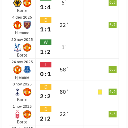
6`
6.5
1:4
Borte
4 des 2025
D
22`
6.7
1:1
Hjemme
30 nov 2025
W
1`
1:2
Borte
24 nov 2025
L
58`
6.5
0:1
Hjemme
8 nov 2025
D
80`
6.9
2:2
Borte
1 nov 2025
D
22`
6.5
2:2
Borte