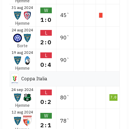
Hjemme
31 aug 2024
W
45`
1:0
Hjemme
24 aug 2024
L
90`
2:0
Borte
19 aug 2024
L
90`
0:4
Hjemme
Coppa Italia
24 sep 2024
L
80`
7.0
0:2
Hjemme
12 aug 2024
W
78`
2:1