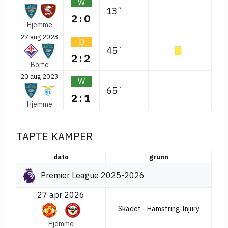
W
13`
2:0
Hjemme
27 aug 2023
D
45`
2:2
Borte
20 aug 2023
W
65`
2:1
Hjemme
TAPTE KAMPER
dato
grunn
Premier League 2025-2026
27 apr 2026
Skadet - Hamstring Injury
Hjemme