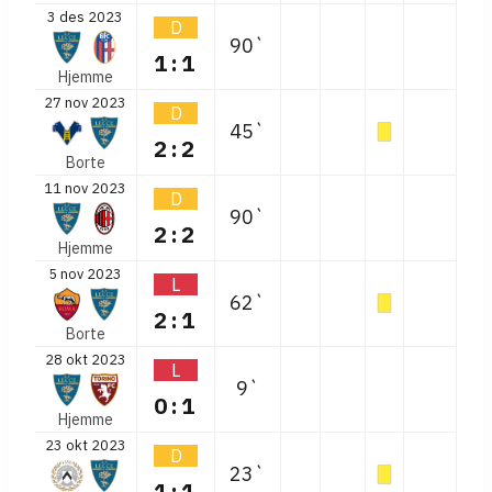
3 des 2023
D
90`
1:1
Hjemme
27 nov 2023
D
45`
2:2
Borte
11 nov 2023
D
90`
2:2
Hjemme
5 nov 2023
L
62`
2:1
Borte
28 okt 2023
L
9`
0:1
Hjemme
23 okt 2023
D
23`
1:1