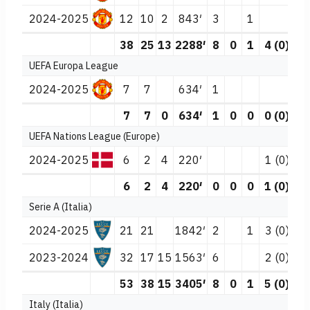
2024-2025
12
10
2
843′
3
1
38
25
13
2288′
8
0
1
4 (0)
4
UEFA Europa League
2024-2025
7
7
634′
1
7
7
0
634′
1
0
0
0 (0)
0
UEFA Nations League (Europe)
2024-2025
6
2
4
220′
1 (0)
1
6
2
4
220′
0
0
0
1 (0)
1
Serie A (Italia)
2024-2025
21
21
1842′
2
1
3 (0)
1
2023-2024
32
17
15
1563′
6
2 (0)
53
38
15
3405′
8
0
1
5 (0)
1
Italy (Italia)