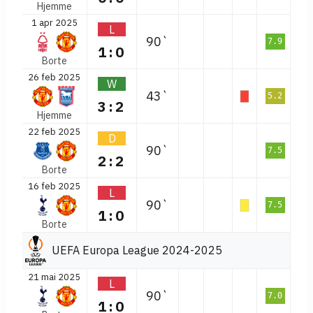
Hjemme
1 apr 2025
L
90`
7.9
1:0
Borte
26 feb 2025
W
43`
5.2
3:2
Hjemme
22 feb 2025
D
90`
7.5
2:2
Borte
16 feb 2025
L
90`
7.5
1:0
Borte
UEFA Europa League 2024-2025
21 mai 2025
L
90`
7.0
1:0