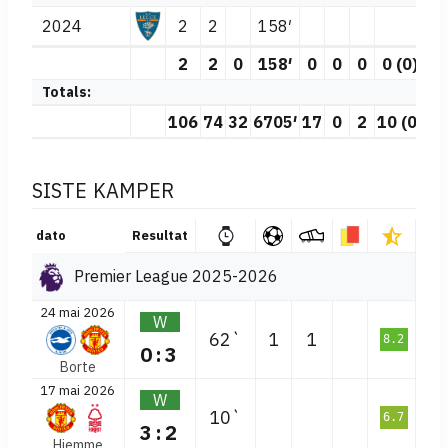
2024
2
2
158′
2
2
0
158′
0
0
0
0 (0)
0
Totals:
106
74
32
6705′
17
0
2
10 (0)
6
SISTE KAMPER
dato
Resultat
Premier League 2025-2026
24 mai 2026
W
62`
1
1
8.2
0:3
Borte
17 mai 2026
W
10`
6.7
3:2
Hjemme