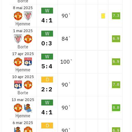
Borte
8 mai 2025
W
90`
7.3
4:1
Hjemme
1 mai 2025
W
84`
6.9
0:3
Borte
17 apr 2025
W
100`
6.9
5:4
Hjemme
10 apr 2025
D
90`
7.0
2:2
Borte
13 mar 2025
W
90`
8.0
4:1
Hjemme
6 mar 2025
D
90`
6.9