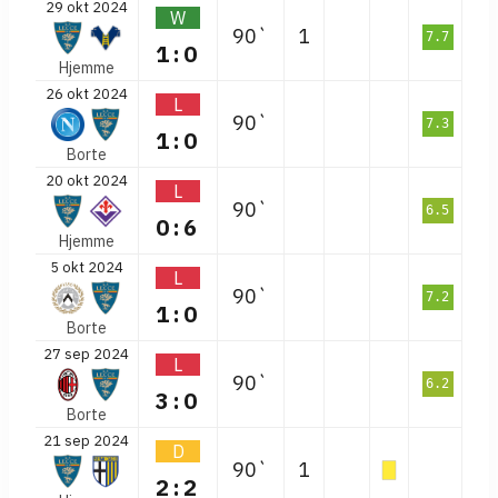
29 okt 2024
W
90`
1
7.7
1:0
Hjemme
26 okt 2024
L
90`
7.3
1:0
Borte
20 okt 2024
L
90`
6.5
0:6
Hjemme
5 okt 2024
L
90`
7.2
1:0
Borte
27 sep 2024
L
90`
6.2
3:0
Borte
21 sep 2024
D
90`
1
2:2