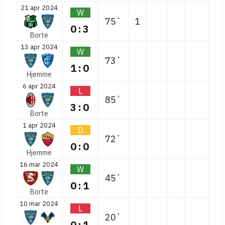
21 apr 2024
W
75`
1
0:3
Borte
13 apr 2024
W
73`
1:0
Hjemme
6 apr 2024
L
85`
3:0
Borte
1 apr 2024
D
72`
0:0
Hjemme
16 mar 2024
W
45`
0:1
Borte
10 mar 2024
L
20`
0:1