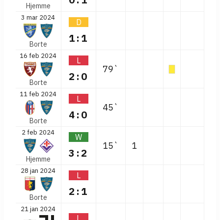
Hjemme
3 mar 2024
D
1:1
Borte
16 feb 2024
L
79`
2:0
Borte
11 feb 2024
L
45`
4:0
Borte
2 feb 2024
W
15`
1
3:2
Hjemme
28 jan 2024
L
2:1
Borte
21 jan 2024
L