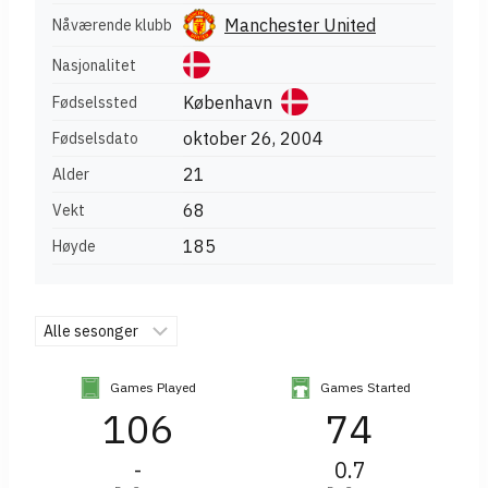
Manchester United
Nåværende klubb
Nasjonalitet
København
Fødselssted
oktober 26, 2004
Fødselsdato
21
Alder
68
Vekt
185
Høyde
Games Played
Games Started
106
74
-
0.7