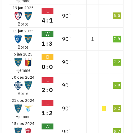
Hjemme
19 jan 2025
L
90`
6.0
4:1
Borte
11 jan 2025
W
90`
1
7.9
1:3
Borte
5 jan 2025
D
90`
7.2
0:0
Hjemme
30 des 2024
L
90`
6.9
2:0
Borte
21 des 2024
L
90`
6.2
1:2
Hjemme
15 des 2024
W
90`
6.7