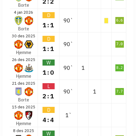
2:2
Borte
4 jan 2026
D
90`
6.6
1:1
Borte
30 des 2025
D
90`
7.0
1:1
Hjemme
26 des 2025
W
90`
1
8.2
1:0
Hjemme
21 des 2025
L
90`
1
7.7
2:1
Borte
15 des 2025
D
1`
4:4
Hjemme
8 des 2025
W