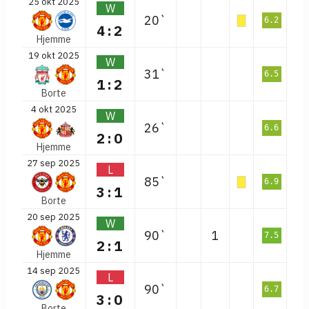
25 okt 2025
W
20`
6.2
4:2
Hjemme
19 okt 2025
W
31`
6.5
1:2
Borte
4 okt 2025
W
26`
6.6
2:0
Hjemme
27 sep 2025
L
85`
6.9
3:1
Borte
20 sep 2025
W
90`
1
7.5
2:1
Hjemme
14 sep 2025
L
90`
6.7
3:0
Borte