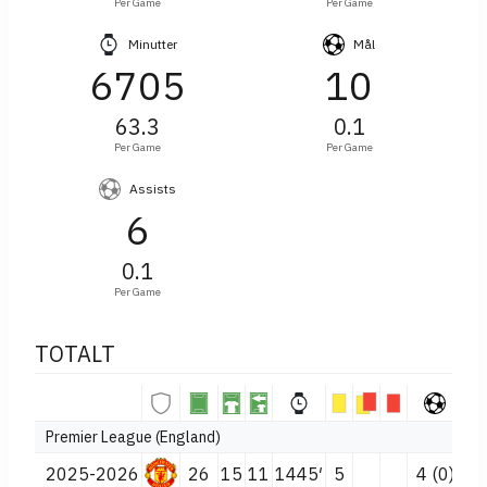
Per Game
Per Game
Minutter
Mål
6705
10
63.3
0.1
Per Game
Per Game
Assists
6
0.1
Per Game
TOTALT
Premier League (England)
2025-2026
26
15
11
1445′
5
4 (0)
4