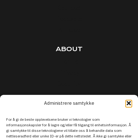
Courses
Podcasts
Articles
ABOUT
Terms
Privacy
Security
Support
Administrere samtykke
For å gi de beste opplevelsene bruker vi teknologier som
informasjonskapsler for å lagre og/eller få tilgang til enhetsinformasjon. Å
gi samtykke til disse teknologiene vil tillate oss å behandle data som
nettleseradferd eller unike ID-er på dette nettstedet. Å ikke gi samtykke eller