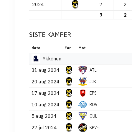
2024
7
2
7
2
SISTE KAMPER
dato
For
Mot
Ykkönen
31 aug 2024
ATL
20 aug 2024
JJK
17 aug 2024
EPS
10 aug 2024
ROV
5 aug 2024
OUL
27 jul 2024
KPV-j