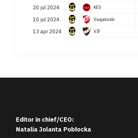
20 jul 2024
KES
10 jul 2024
Vaajakoski
13 apr 2024
VIF
Editor in chief/CEO:
Natalia Jolanta Pobłocka