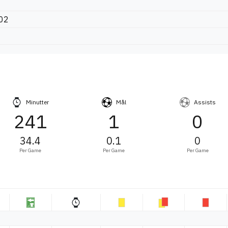
002
Minutter
Mål
Assists
241
1
0
34.4
0.1
0
Per Game
Per Game
Per Game