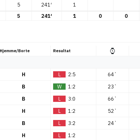
5
241′
1
5
241′
1
0
0
Hjemme/Borte
Resultat
H
L
2:5
64`
B
W
1:2
23`
B
L
3:0
66`
H
L
1:2
52`
B
L
3:2
24`
H
L
1:2