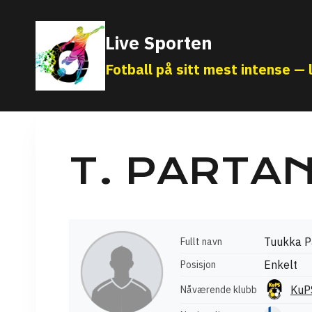
Skip
to
Live Sporten
content
Fotball på sitt mest intense — l
T. PARTA
Tuukka P
Fullt navn
Enkelt
Posisjon
KuP
Nåværende klubb