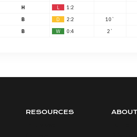
H
L
1:2
B
D
2:2
10`
B
W
0:4
2`
RESOURCES
ABOU
Interviews
Terms
Courses
Privacy