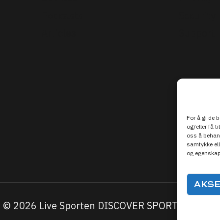
Podcasts
Security
Articles
Support
For å gi de 
og/eller få t
oss å behand
samtykke ell
og egenskap
AKS
© 2026 Live Sporten DISCOVER SPORTS MEDIA