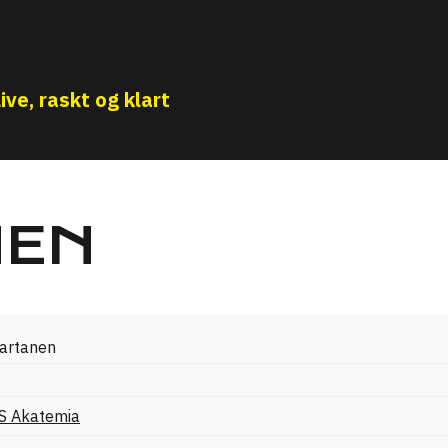
ive, raskt og klart
NEN
artanen
S Akatemia