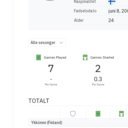
Nasjonalitet
juni 8, 2
Fødselsdato
24
Alder
Games Played
Games Started
7
2
-
0.3
Per Game
Per Game
TOTALT
Ykkönen (Finland)