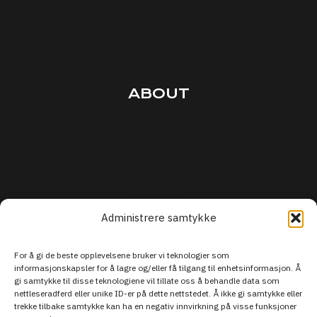
Podcasts
Articles
ABOUT
Terms
Privacy
Security
Support
Administrere samtykke
For å gi de beste opplevelsene bruker vi teknologier som
informasjonskapsler for å lagre og/eller få tilgang til enhetsinformasjon. Å
gi samtykke til disse teknologiene vil tillate oss å behandle data som
nettleseradferd eller unike ID-er på dette nettstedet. Å ikke gi samtykke eller
trekke tilbake samtykke kan ha en negativ innvirkning på visse funksjoner