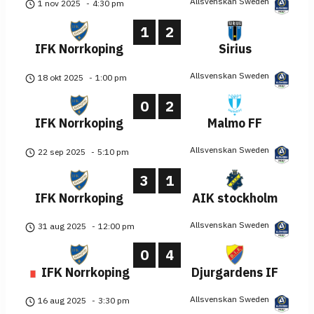
Allsvenskan Sweden
1 nov 2025
-
4:30 pm
1
2
IFK Norrkoping
Sirius
Allsvenskan Sweden
18 okt 2025
-
1:00 pm
0
2
IFK Norrkoping
Malmo FF
Allsvenskan Sweden
22 sep 2025
-
5:10 pm
3
1
IFK Norrkoping
AIK stockholm
Allsvenskan Sweden
31 aug 2025
-
12:00 pm
0
4
IFK Norrkoping
Djurgardens IF
Allsvenskan Sweden
16 aug 2025
-
3:30 pm