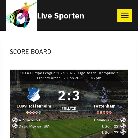
Skip
Live Sporten
to
content
SCORE BOARD
UEFA Europa League 2024-2025 - Liga-fasen
Kampuke 7
|
PreZero Arena
23 jan 2025
-
5:45 pm
|
2
:
3
1899 Hoffenheim
Tottenham
FULLTID
A. Stach
68'
J. Maddison
3'
David Mokwa
88'
H. Son
22'
H. Son
77'