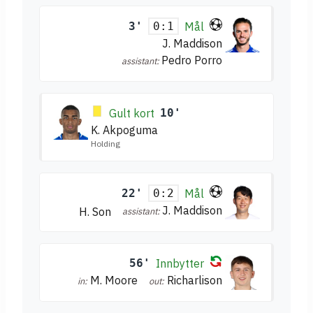
3'
Mål
0:1
J. Maddison
Pedro Porro
assistant:
Gult kort
10'
K. Akpoguma
Holding
22'
Mål
0:2
J. Maddison
H. Son
assistant:
56'
Innbytter
M. Moore
Richarlison
in:
out: