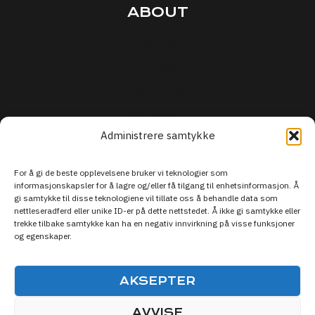
ABOUT
Terms
Privacy
Security
Support
Administrere samtykke
For å gi de beste opplevelsene bruker vi teknologier som
informasjonskapsler for å lagre og/eller få tilgang til enhetsinformasjon. Å
gi samtykke til disse teknologiene vil tillate oss å behandle data som
nettleseradferd eller unike ID-er på dette nettstedet. Å ikke gi samtykke eller
trekke tilbake samtykke kan ha en negativ innvirkning på visse funksjoner
og egenskaper.
AKSEPTER
AVVISE