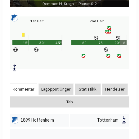
Dommer: M. Krogh
Pause: 0-2
|
1st Half
2nd Half
15'
30'
45'
1'
60'
75'
90'
6'
Kommentar
Lagoppstillinger
Statistikk
Hendelser
Tab
1899 Hoffenheim
Tottenham