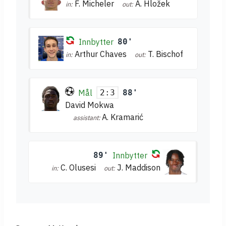
F. Micheler
A. Hložek
in:
out:
Innbytter
80'
Arthur Chaves
T. Bischof
in:
out:
Mål
88'
2:3
David Mokwa
A. Kramarić
assistant:
89'
Innbytter
C. Olusesi
J. Maddison
in:
out: