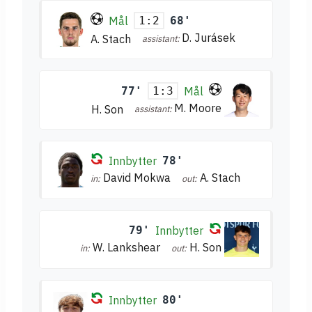
Mål
68'
1:2
D. Jurásek
A. Stach
assistant:
77'
Mål
1:3
M. Moore
H. Son
assistant:
Innbytter
78'
David Mokwa
A. Stach
in:
out:
79'
Innbytter
W. Lankshear
H. Son
in:
out:
Innbytter
80'