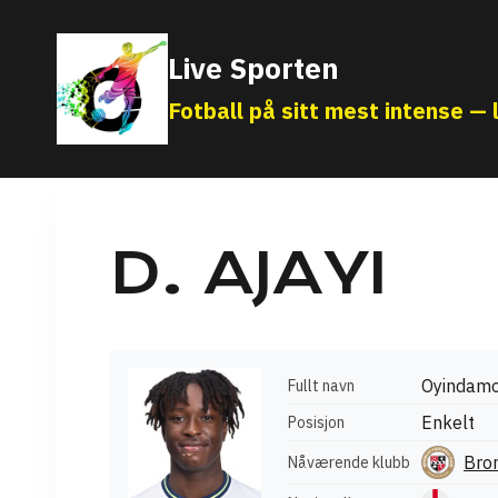
Skip
to
Live Sporten
content
Fotball på sitt mest intense — l
D. AJAYI
Oyindamo
Fullt navn
Enkelt
Posisjon
Bro
Nåværende klubb