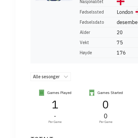
Nasjonalitet
London
Fødselssted
desember
Fødselsdato
20
Alder
75
Vekt
176
Høyde
Games Played
Games Started
1
0
-
0
Per Game
Per Game