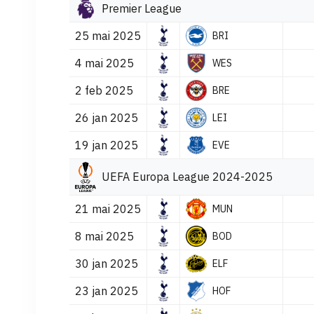
Premier League
25 mai 2025
BRI
4 mai 2025
WES
2 feb 2025
BRE
26 jan 2025
LEI
19 jan 2025
EVE
UEFA Europa League 2024-2025
21 mai 2025
MUN
8 mai 2025
BOD
30 jan 2025
ELF
23 jan 2025
HOF