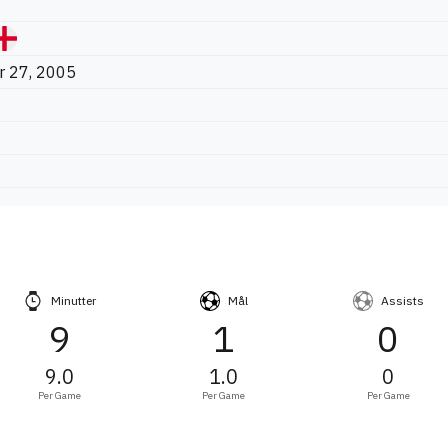
 27, 2005
Minutter
Mål
Assists
9
1
0
9.0
1.0
0
Per Game
Per Game
Per Game