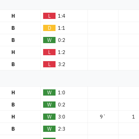
H
L
1:4
B
D
1:1
B
W
0:2
H
L
1:2
B
L
3:2
H
W
1:0
B
W
0:2
H
W
3:0
9`
1
B
W
2:3