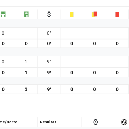
0
0′
0
0
0′
0
0
0
0
1
9′
0
1
9′
0
0
0
0
1
9′
0
0
0
me/Borte
Resultat