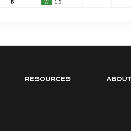
B
W
1:2
RESOURCES
ABOU
Interviews
Terms
Courses
Privacy
Podcasts
Security
Articles
Support