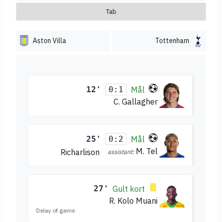
Tab
Aston Villa
Tottenham
12'
Mål
0:1
C. Gallagher
25'
Mål
0:2
M. Tel
Richarlison
assistant:
27'
Gult kort
R. Kolo Muani
Delay of game