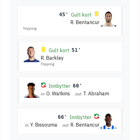
45'
Gult kort
R. Bentancur
Tripping
Gult kort
51'
R. Barkley
Tripping
Innbytter
60'
O. Watkins
T. Abraham
in:
out:
66'
Innbytter
Y. Bissouma
R. Bentancur
in:
out: