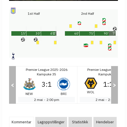
1st Half
2nd Half
15'
30'
45'
1'
60'
75'
90'
7'
2026
Premier League 2025-2026
Premier League 2025-20
Kampuke 35
Kampuke 35
3
:
1
1
:
1
<
>
WOL
BUR
BRI
SU
NEW
2 mai
-
2:00 pm
2 mai
-
2:00 pm
Kommentar
Lagoppstillinger
Statistikk
Hendelser