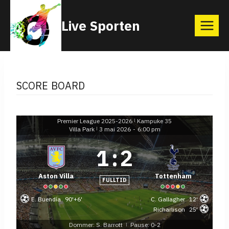
Skip
Live Sporten
to
content
SCORE BOARD
Premier League 2025-2026
Kampuke 35
|
Villa Park
3 mai 2026
-
6:00 pm
|
1
:
2
Aston Villa
Tottenham
FULLTID
E. Buendía
90'+6'
C. Gallagher
12'
Richarlison
25'
Dommer: S. Barrott
Pause: 0-2
|