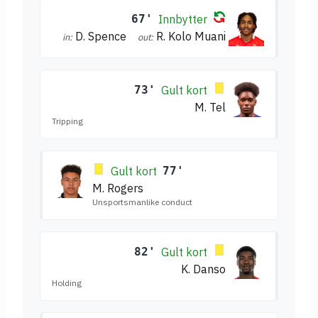
67'
Innbytter
D. Spence
R. Kolo Muani
in:
out:
73'
Gult kort
M. Tel
Tripping
Gult kort
77'
M. Rogers
Unsportsmanlike conduct
82'
Gult kort
K. Danso
Holding