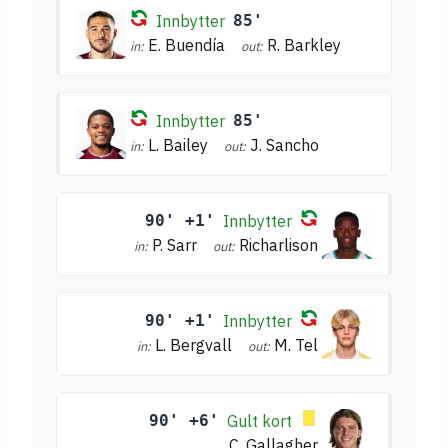
Innbytter
85'
E. Buendía
R. Barkley
in:
out:
Innbytter
85'
L. Bailey
J. Sancho
in:
out:
90' +1'
Innbytter
P. Sarr
Richarlison
in:
out:
90' +1'
Innbytter
L. Bergvall
M. Tel
in:
out:
90' +6'
Gult kort
C. Gallagher