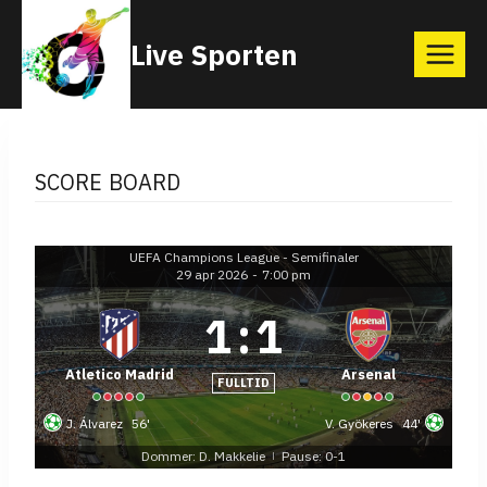
Skip
Live Sporten
to
content
SCORE BOARD
UEFA Champions League - Semifinaler
29 apr 2026
-
7:00 pm
1
:
1
Atletico Madrid
Arsenal
FULLTID
J. Álvarez
56'
V. Gyökeres
44'
Dommer: D. Makkelie
Pause: 0-1
|