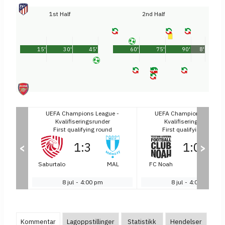
1st Half
2nd Half
15'
30'
45'
60'
75'
90'
8'
ue -
UEFA Champions League -
UEFA Champions League 
r
Kvalifiseringsrunder
Kvalifiseringsrunder
nd
First qualifying round
First qualifying round
1
:
3
1
:
0
<
>
MIL
Saburtalo
MAL
FC Noah
BU
8 jul
-
4:00 pm
8 jul
-
4:00 pm
Kommentar
Lagoppstillinger
Statistikk
Hendelser