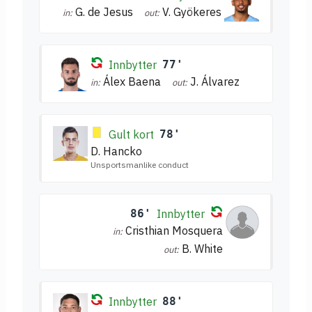
G. de Jesus
V. Gyökeres
in:
out:
Innbytter
77'
Álex Baena
J. Álvarez
in:
out:
Gult kort
78'
D. Hancko
Unsportsmanlike conduct
86'
Innbytter
Cristhian Mosquera
in:
B. White
out:
Innbytter
88'