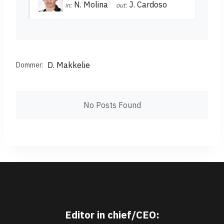
N. Molina
J. Cardoso
in:
out:
D. Makkelie
Dommer:
No Posts Found
Editor in chief/CEO: