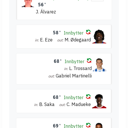
56'
J. Álvarez
58'
Innbytter
E. Eze
M. Ødegaard
in:
out:
68'
Innbytter
L. Trossard
in:
Gabriel Martinelli
out:
68'
Innbytter
B. Saka
C. Madueke
in:
out:
69'
Innbytter