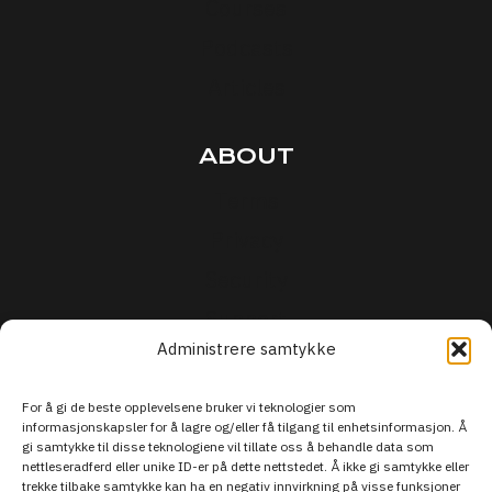
Courses
Podcasts
Articles
ABOUT
Terms
Privacy
Security
Support
Administrere samtykke
For å gi de beste opplevelsene bruker vi teknologier som
informasjonskapsler for å lagre og/eller få tilgang til enhetsinformasjon. Å
gi samtykke til disse teknologiene vil tillate oss å behandle data som
nettleseradferd eller unike ID-er på dette nettstedet. Å ikke gi samtykke eller
trekke tilbake samtykke kan ha en negativ innvirkning på visse funksjoner