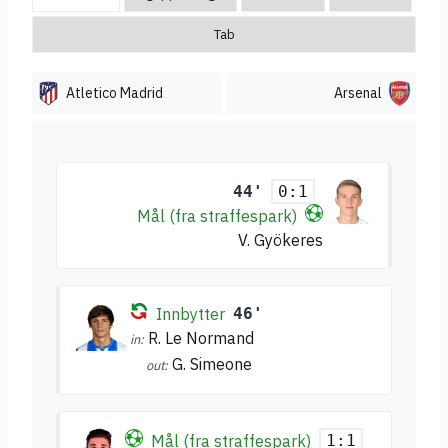
Tab
Atletico Madrid
Arsenal
44'
0:1
Mål (fra straffespark)
V. Gyökeres
Innbytter
46'
R. Le Normand
in:
G. Simeone
out:
Mål (fra straffespark)
1:1