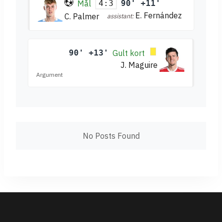
Mål
90' +11'
4:3
E. Fernández
C. Palmer
assistant:
90' +13'
Gult kort
J. Maguire
Argument
No Posts Found