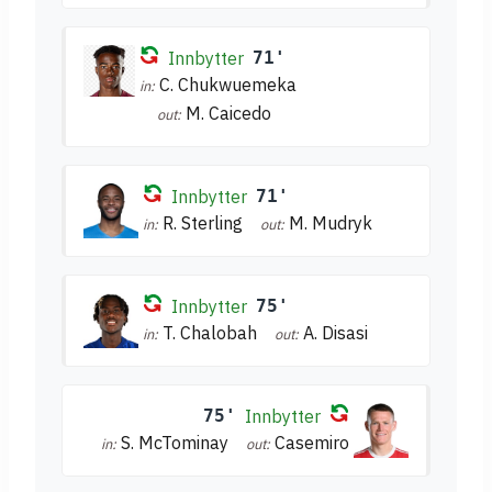
Innbytter
71'
C. Chukwuemeka
in:
M. Caicedo
out:
Innbytter
71'
R. Sterling
M. Mudryk
in:
out:
Innbytter
75'
T. Chalobah
A. Disasi
in:
out:
75'
Innbytter
S. McTominay
Casemiro
in:
out: