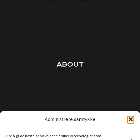
Interviews
Courses
Podcasts
Articles
ABOUT
Terms
Privacy
Security
Support
Administrere samtykke
For å gi de beste opplevelsene bruker vi teknologier som