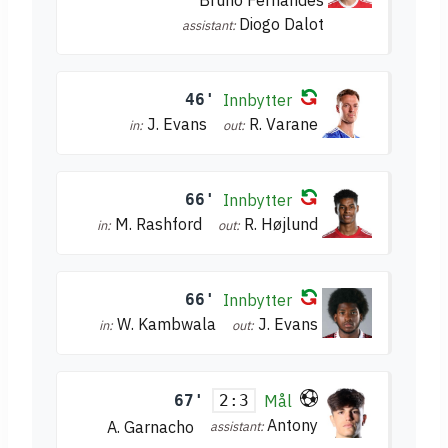
Bruno Fernandes
Diogo Dalot
assistant:
46'
Innbytter
J. Evans
R. Varane
in:
out:
66'
Innbytter
M. Rashford
R. Højlund
in:
out:
66'
Innbytter
W. Kambwala
J. Evans
in:
out:
67'
Mål
2:3
Antony
A. Garnacho
assistant: