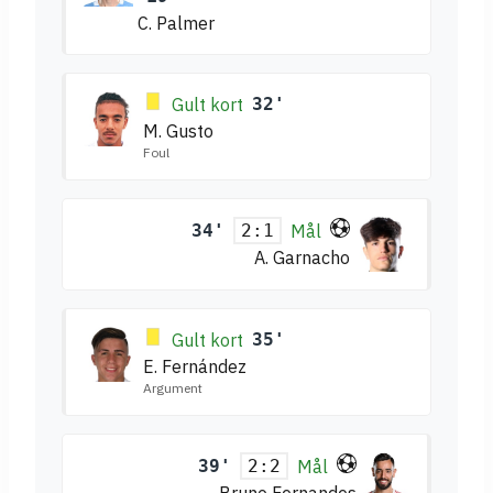
C. Palmer
Gult kort
32'
M. Gusto
Foul
34'
Mål
2:1
A. Garnacho
Gult kort
35'
E. Fernández
Argument
39'
Mål
2:2