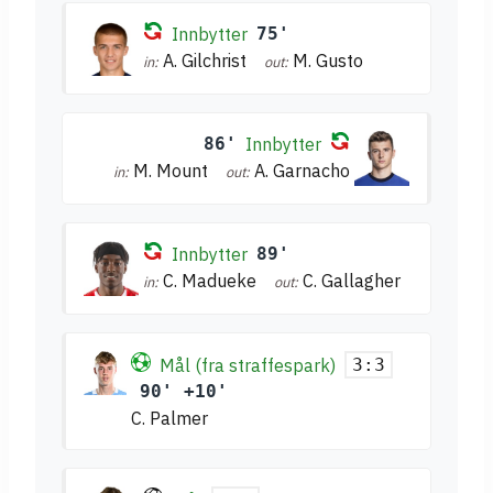
Innbytter
75'
A. Gilchrist
M. Gusto
in:
out:
86'
Innbytter
M. Mount
A. Garnacho
in:
out:
Innbytter
89'
C. Madueke
C. Gallagher
in:
out:
Mål (fra straffespark)
3:3
90' +10'
C. Palmer