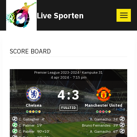
Skip
Live Sporten
to
content
SCORE BOARD
Premier League 2023-2024
Kampuke 31
|
4 apr 2024
-
7:15 pm
4
:
3
Chelsea
Manchester United
FULLTID
C. Gallagher
4'
A. Garnacho
34'
C. Palmer
19'
Bruno Fernandes
39'
C. Palmer
90'+10'
A. Garnacho
67'