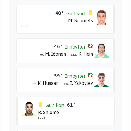
40'
Gult kort
M. Soomets
Foul
46'
Innbytter
M. Igonen
K. Hein
in:
out:
59'
Innbytter
K. Hussar
I. Yakovlev
in:
out:
Gult kort
61'
R. Shlomo
Foul