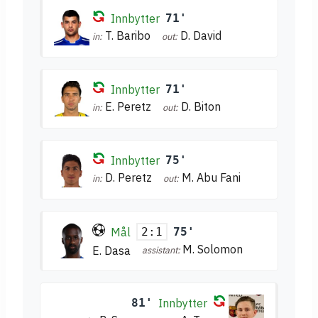
Innbytter
71'
T. Baribo
D. David
in:
out:
Innbytter
71'
E. Peretz
D. Biton
in:
out:
Innbytter
75'
D. Peretz
M. Abu Fani
in:
out:
Mål
75'
2:1
M. Solomon
E. Dasa
assistant:
81'
Innbytter