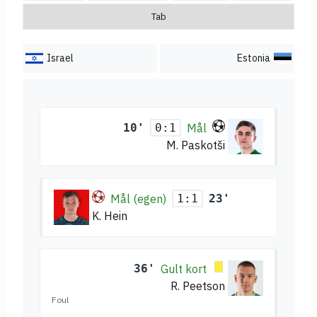
Tab
Israel
Estonia
10'
Mål
0:1
M. Paskotši
Mål (egen)
23'
1:1
K. Hein
36'
Gult kort
R. Peetson
Foul