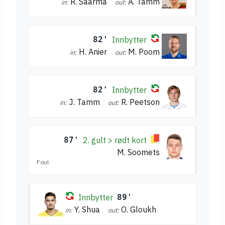
R. Saarma
A. Tamm
in:
out:
82'
Innbytter
H. Anier
M. Poom
in:
out:
82'
Innbytter
J. Tamm
R. Peetson
in:
out:
87'
2. gult > rødt kort
M. Soomets
Foul
Innbytter
89'
Y. Shua
O. Gloukh
in:
out: