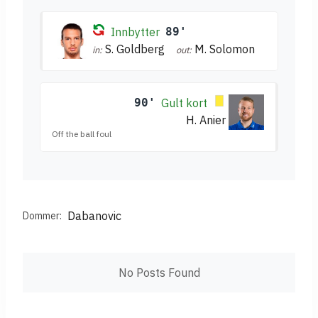
Innbytter
89'
S. Goldberg
M. Solomon
in:
out:
90'
Gult kort
H. Anier
Off the ball foul
Dabanovic
Dommer:
No Posts Found