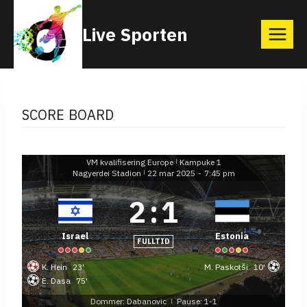
Skip
Live Sporten
to
content
SCORE BOARD
VM kvalifisering Europe
Kampuke 1
|
Nagyerdei Stadion
22 mar 2025
-
7:45 pm
|
2
:
1
Israel
Estonia
FULLTID
K. Hein
23'
M. Paskotši
10'
E. Dasa
75'
Dommer: Dabanovic
Pause: 1-1
|