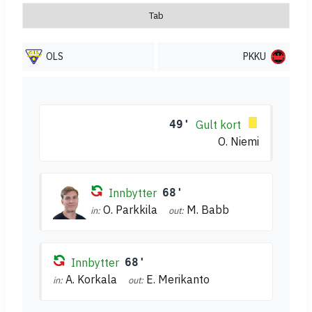
Tab
OLS
PKKU
49'
Gult kort
O. Niemi
Innbytter
68'
O. Parkkila
M. Babb
in:
out:
Innbytter
68'
A. Korkala
E. Merikanto
in:
out: