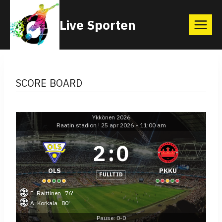
Skip
Live Sporten
to
content
SCORE BOARD
Ykkönen 2026
Raatin stadion
25 apr 2026
-
11:00 am
|
2
:
0
OLS
PKKU
FULLTID
E. Raittinen
76'
A. Korkala
80'
Pause: 0-0