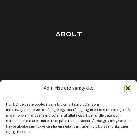
Podcasts
Articles
ABOUT
Terms
Privacy
Security
Support
Administrere samtykke
For å gi de beste opplevelsene bruker vi teknologier som
informasjonskapsler for å lagre og/eller få tilgang til enhetsinformasjon. Å
gi samtykke til disse teknologiene vil tillate oss å behandle data som
nettleseradferd eller unike ID-er på dette nettstedet. Å ikke gi samtykke eller
trekke tilbake samtykke kan ha en negativ innvirkning på visse funksjoner
og egenskaper.