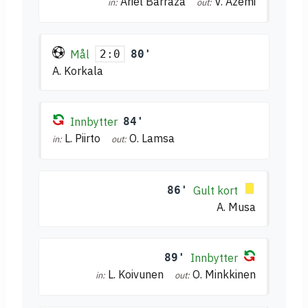
Ariel Barraza
V. Azemi
in:
out:
Mål
80'
2:0
A. Korkala
Innbytter
84'
L. Piirto
O. Lamsa
in:
out:
86'
Gult kort
A. Musa
89'
Innbytter
L. Koivunen
O. Minkkinen
in:
out: