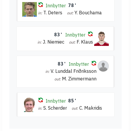
Innbytter
78'
T. Deters
Y. Bouchama
in:
out:
83'
Innbytter
J. Niemiec
F. Klaus
in:
out:
83'
Innbytter
V. Lunddal Friðriksson
in:
M. Zimmermann
out:
Innbytter
85'
S. Scherder
C. Makridis
in:
out: