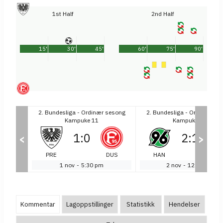
1st Half
2nd Half
15'
30'
45'
60'
75'
90'
sesong
2. Bundesliga - Ordinær sesong
2. Bundesliga - Ordinær se
Kampuke 11
Kampuke 11
1
:
0
2
:
1
<
>
SCH
PRE
DUS
HAN
KA
1 nov
-
5:30 pm
2 nov
-
12:00 pm
Kommentar
Lagoppstillinger
Statistikk
Hendelser