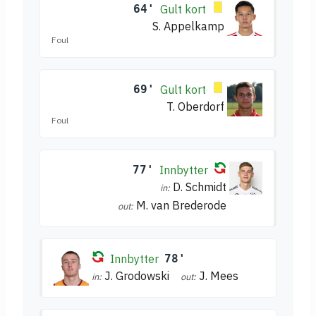
64'
Gult kort
S. Appelkamp
Foul
69'
Gult kort
T. Oberdorf
Foul
77'
Innbytter
D. Schmidt
in:
M. van Brederode
out:
Innbytter
78'
J. Grodowski
J. Mees
in:
out: