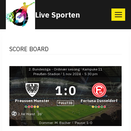
Skip
Live Sporten
to
content
SCORE BOARD
2. Bundesliga - Ordinær sesong
Kampuke 11
|
Preußen-Stadion
1 nov 2024
-
5:30 pm
|
1
:
0
Preussen Munster
Fortuna Dusseldorf
FULLTID
J. ter Horst
26'
Dommer: M. Bacher
Pause: 1-0
|