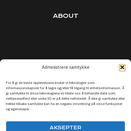
ABOUT
Terms
Privacy
Security
Support
Administrere samtykke
For å gi de beste opplevelsene bruker vi teknologier som
informasjonskapsler for å lagre og/eller få tilgang til enhetsinformasjon. Å
gi samtykke til disse teknologiene vil tillate oss å behandle data som
nettleseradferd eller unike ID-er på dette nettstedet. Å ikke gi samtykke eller
trekke tilbake samtykke kan ha en negativ innvirkning på visse funksjoner
og egenskaper.
AKSEPTER