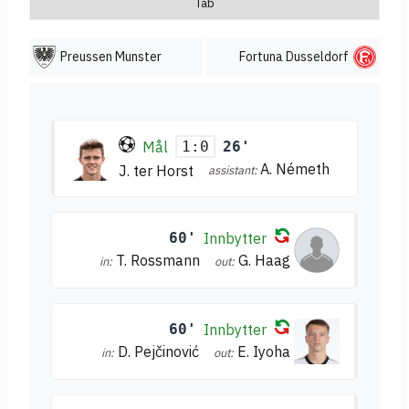
Tab
Preussen Munster
Fortuna Dusseldorf
Mål
26'
1:0
A. Németh
J. ter Horst
assistant:
60'
Innbytter
T. Rossmann
G. Haag
in:
out:
60'
Innbytter
D. Pejčinović
E. Iyoha
in:
out: