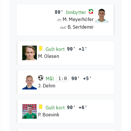
80'
Innbytter
M. Meyerhöfer
in:
B. Sertdemir
out:
Gult kort
90' +1'
M. Olesen
Mål
90' +5'
1:0
J. Dehm
Gult kort
90' +6'
P. Boevink