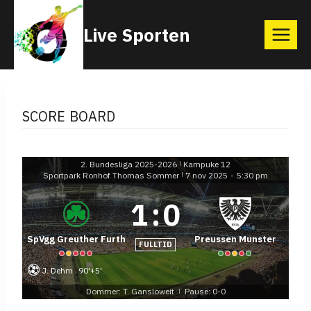
Skip
Live Sporten
to
content
SCORE BOARD
2. Bundesliga 2025-2026
Kampuke 12
|
Sportpark Ronhof Thomas Sommer
7 nov 2025
-
5:30 pm
|
1
:
0
SpVgg Greuther Furth
Preussen Munster
FULLTID
J. Dehm
90'+5'
Dommer: T. Gansloweit
Pause: 0-0
|