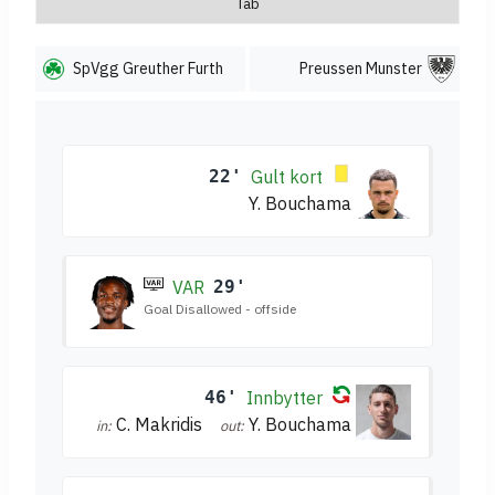
Tab
SpVgg Greuther Furth
Preussen Munster
22'
Gult kort
Y. Bouchama
VAR
29'
Goal Disallowed - offside
46'
Innbytter
C. Makridis
Y. Bouchama
in:
out: