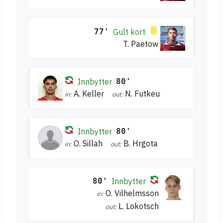
77'
Gult kort
T. Paetow
Innbytter
80'
A. Keller
N. Futkeu
in:
out:
Innbytter
80'
O. Sillah
B. Hrgota
in:
out:
80'
Innbytter
O. Vilhelmsson
in:
L. Lokotsch
out: