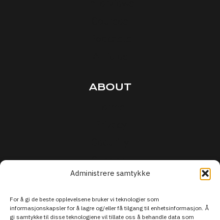
Interviews
Courses
Podcasts
Articles
ABOUT
Terms
Privacy
Security
Support
Administrere samtykke
For å gi de beste opplevelsene bruker vi teknologier som
informasjonskapsler for å lagre og/eller få tilgang til enhetsinformasjon. Å
gi samtykke til disse teknologiene vil tillate oss å behandle data som