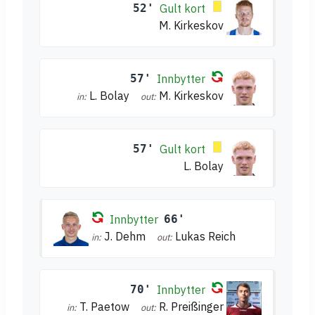
52'
Gult kort
M. Kirkeskov
57'
Innbytter
L. Bolay
M. Kirkeskov
in:
out:
57'
Gult kort
L. Bolay
Innbytter
66'
J. Dehm
Lukas Reich
in:
out:
70'
Innbytter
T. Paetow
R. Preißinger
in:
out: