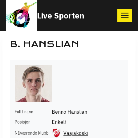
Skip
Live Sporten
to
content
B. HANSLIAN
Benno Hanslian
Fullt navn
Enkelt
Posisjon
Vaajakoski
Nåværende klubb