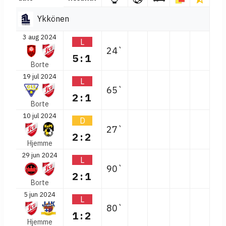
Ykkönen
3 aug 2024
L
24`
5:1
Borte
19 jul 2024
L
65`
2:1
Borte
10 jul 2024
D
27`
2:2
Hjemme
29 jun 2024
L
90`
2:1
Borte
5 jun 2024
L
80`
1:2
Hjemme