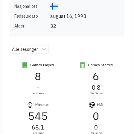
Nasjonalitet
august 16, 1993
Fødselsdato
32
Alder
Games Played
Games Started
8
6
-
0.8
Per Game
Per Game
Minutter
Mål
545
0
68.1
0
Per Game
Per Game