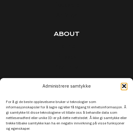
Podcasts
Articles
ABOUT
Terms
Privacy
Security
Support
Administrere samtykke
For å gi de beste opplevelsene bruker vi teknologier som
informasjonskapsler for å lagre og/eller få tilgang til enhetsinformasjon. Å
gi samtykke til disse teknologiene vil tillate oss å behandle data som
nettleseradferd eller unike ID-er på dette nettstedet. Å ikke gi samtykke eller
trekke tilbake samtykke kan ha en negativ innvirkning på visse funksjoner
og egenskaper.