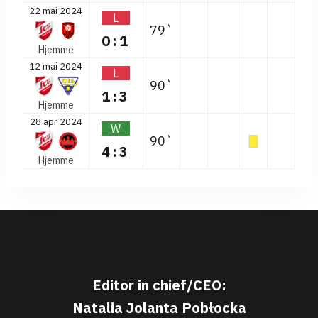
22 mai 2024
L
79`
0:1
Hjemme
12 mai 2024
L
90`
1:3
Hjemme
28 apr 2024
W
90`
4:3
Hjemme
Editor in chief/CEO:
Natalia Jolanta Pobłocka