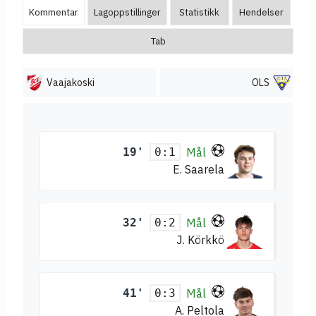
Kommentar
Lagoppstillinger
Statistikk
Hendelser
Tab
Vaajakoski
OLS
19'
Mål
0:1
E. Saarela
32'
Mål
0:2
J. Körkkö
41'
Mål
0:3
A. Peltola