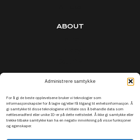
Articles
ABOUT
Terms
Privacy
Security
Support
Administrere samtykke
For å gi de beste opplevelsene bruker vi teknologier som
informasjonskapsler for å lagre og/eller få tilgang til enhetsinformasjon. Å
gi samtykke til disse teknologiene vil tillate oss å behandle data som
nettleseradferd eller unike ID-er på dette nettstedet. Å ikke gi samtykke eller
trekke tilbake samtykke kan ha en negativ innvirkning på visse funksjoner
og egenskaper.