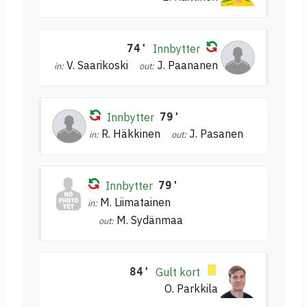
74'
Innbytter
V. Saarikoski
J. Paananen
in:
out:
Innbytter
79'
R. Häkkinen
J. Pasanen
in:
out:
Innbytter
79'
M. Liimatainen
in:
M. Sydänmaa
out:
84'
Gult kort
O. Parkkila