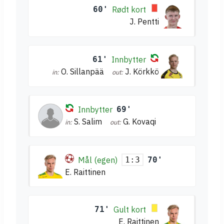
60'
Rødt kort
J. Pentti
61'
Innbytter
O. Sillanpää
J. Körkkö
in:
out:
Innbytter
69'
S. Salim
G. Kovaqi
in:
out:
Mål (egen)
70'
1:3
E. Raittinen
71'
Gult kort
E. Raittinen