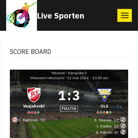
Skip
Live Sporten
to
content
SCORE BOARD
Ykkönen
Kampuke 5
|
Viitaniemi tekonurmi
12 mai 2024
-
10:00 am
|
1
:
3
Vaajakoski
OLS
FULLTID
E. Raittinen
70'
E. Saarela
19'
J. Körkkö
32'
A. Peltola
41'