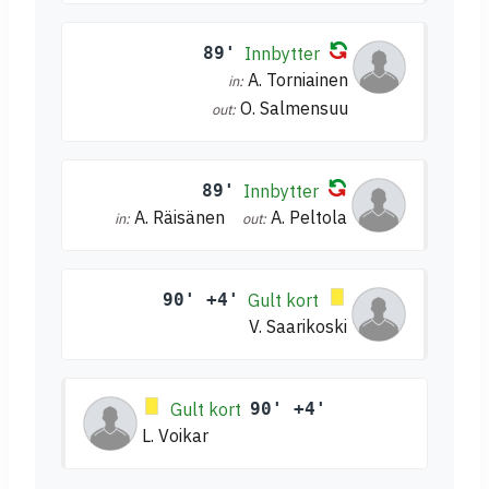
89'
Innbytter
A. Torniainen
in:
O. Salmensuu
out:
89'
Innbytter
A. Räisänen
A. Peltola
in:
out:
90' +4'
Gult kort
V. Saarikoski
Gult kort
90' +4'
L. Voikar