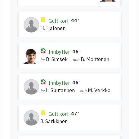
Gult kort
44'
H. Halonen
Innbytter
46'
B. Simsek
B. Montonen
in:
out:
Innbytter
46'
L. Suutarinen
M. Verkko
in:
out:
Gult kort
47'
J. Sarkkinen