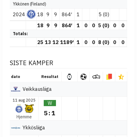
Ykkönen (Finland)
2024
18
9
9
864′
1
5 (0)
18
9
9
864′
1
0
0
5 (0)
0
0
Totals:
25
13
12
1189′
1
0
0
8 (0)
0
0
SISTE KAMPER
dato
Resultat
Veikkausliiga
11 aug 2025
W
5:1
Hjemme
Ykkösliiga