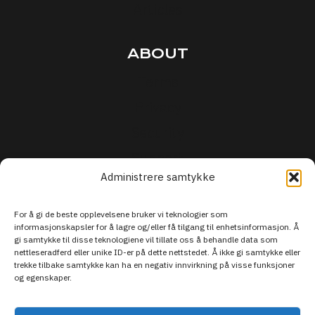
Articles
ABOUT
Terms
Privacy
Security
Support
Administrere samtykke
For å gi de beste opplevelsene bruker vi teknologier som
informasjonskapsler for å lagre og/eller få tilgang til enhetsinformasjon. Å
gi samtykke til disse teknologiene vil tillate oss å behandle data som
nettleseradferd eller unike ID-er på dette nettstedet. Å ikke gi samtykke eller
trekke tilbake samtykke kan ha en negativ innvirkning på visse funksjoner
og egenskaper.