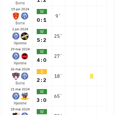
Borte
19 jun 2024
W
9`
0:1
Borte
2 jun 2024
W
25`
5:2
Hjemme
29 mai 2024
W
27`
4:0
Hjemme
26 mai 2024
D
18`
2:2
Borte
21 mai 2024
W
65`
3:0
Hjemme
18 mai 2024
W