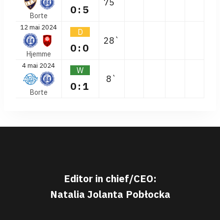
75`
0:5
Borte
12 mai 2024
D
28`
0:0
Hjemme
4 mai 2024
W
8`
0:1
Borte
Editor in chief/CEO:
Natalia Jolanta Pobłocka