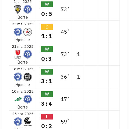
1 jun 2025
W
73`
0:5
Borte
25 mai 2025
D
45`
1:1
Hjemme
21 mai 2025
W
73`
1
0:3
Borte
18 mai 2025
W
36`
1
3:1
Hjemme
10 mai 2025
W
17`
3:4
Borte
28 apr 2025
L
59`
0:2