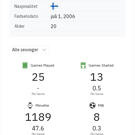
Nasjonalitet
juli 1, 2006
Fødselsdato
20
Alder
Games Played
Games Started
25
13
-
0.5
Per Game
Per Game
Minutter
Mål
1189
8
47.6
0.3
Per Game
Per Game