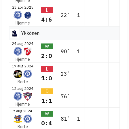
Hjemme
23 apr 2025
L
22`
1
4:6
Hjemme
Ykkönen
24 aug 2024
W
90`
1
2:0
Hjemme
17 aug 2024
L
23`
1:0
Borte
12 aug 2024
D
76`
1:1
Hjemme
7 aug 2024
W
81`
1
0:4
Borte