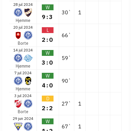
28 jul 2024
W
30`
1
9:3
Hjemme
20 jul 2024
L
66`
2:0
Borte
14 jul 2024
W
59`
3:0
Hjemme
7 jul 2024
W
90`
4:0
Hjemme
3 jul 2024
D
27`
1
2:2
Borte
29 jun 2024
W
67`
1
1:2