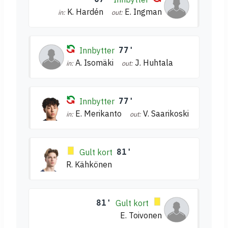
K. Hardén
E. Ingman
in:
out:
Innbytter
77'
A. Isomäki
J. Huhtala
in:
out:
Innbytter
77'
E. Merikanto
V. Saarikoski
in:
out:
Gult kort
81'
R. Kähkönen
81'
Gult kort
E. Toivonen