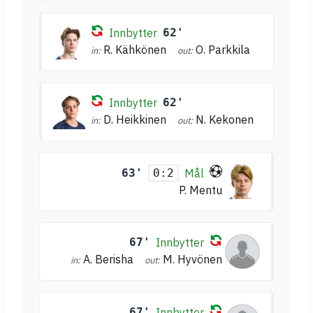
Innbytter
62'
R. Kähkönen
O. Parkkila
in:
out:
Innbytter
62'
D. Heikkinen
N. Kekonen
in:
out:
63'
Mål
0:2
P. Mentu
67'
Innbytter
A. Berisha
M. Hyvönen
in:
out:
67'
Innbytter