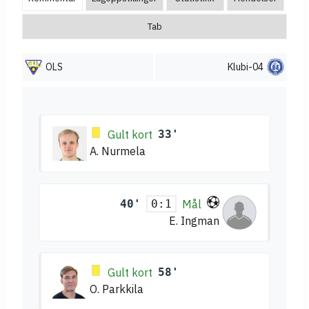
Tab
OLS
Klubi-04
Gult kort
33'
A. Nurmela
40'
Mål
0:1
E. Ingman
Gult kort
58'
O. Parkkila