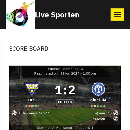
Skip
Live Sporten
to
content
SCORE BOARD
Ykkönen
Kampuke 13
|
Raatin stadion
29 jun 2024
-
1:00 pm
|
1
:
2
OLS
Klubi-04
FULLTID
D. Heikkinen
90'+1'
E. Ingman
40'
P. Mentu
63'
Dommer: A. Hajizadeh
Pause: 0-1
|