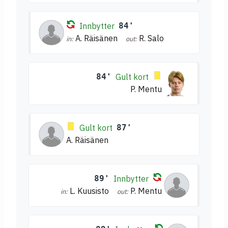
Innbytter
84'
A. Räisänen
R. Salo
in:
out:
84'
Gult kort
P. Mentu
Gult kort
87'
A. Räisänen
89'
Innbytter
L. Kuusisto
P. Mentu
in:
out: