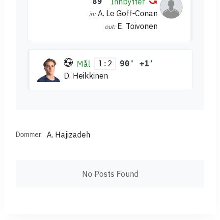
89'
Innbytter
A. Le Goff-Conan
in:
E. Toivonen
out:
Mål
90' +1'
1:2
D. Heikkinen
A. Hajizadeh
Dommer:
No Posts Found