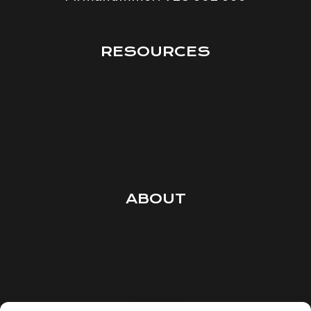
RESOURCES
Interviews
Courses
Podcasts
Articles
ABOUT
Terms
Privacy
Security
Support