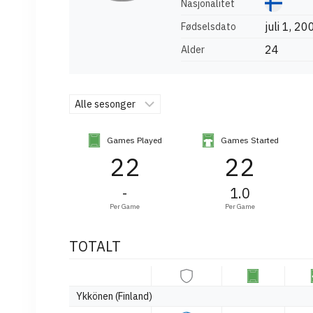
Nasjonalitet
juli 1, 20
Fødselsdato
24
Alder
Games Played
Games Started
22
22
-
1.0
Per Game
Per Game
TOTALT
Ykkönen (Finland)