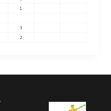
1
3
2
T