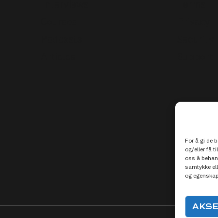
Interviews
Terms
Courses
Privacy
Podcasts
Security
Articles
Support
For å gi de 
og/eller få t
oss å behand
samtykke ell
og egenskap
AKS