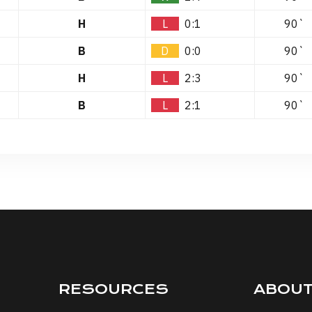
H
L
0:1
90`
B
D
0:0
90`
H
L
2:3
90`
B
L
2:1
90`
RESOURCES
ABOU