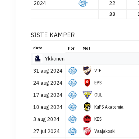
2024
22
22
SISTE KAMPER
dato
For
Mot
Ykkönen
31 aug 2024
VIF
24 aug 2024
EPS
17 aug 2024
OUL
10 aug 2024
KuPS Akatemia
3 aug 2024
KES
27 jul 2024
Vaajakoski