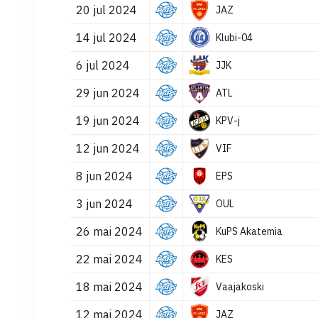
20 jul 2024
JAZ
14 jul 2024
Klubi-04
6 jul 2024
JJK
29 jun 2024
ATL
19 jun 2024
KPV-j
12 jun 2024
VIF
8 jun 2024
EPS
3 jun 2024
OUL
26 mai 2024
KuPS Akatemia
22 mai 2024
KES
18 mai 2024
Vaajakoski
12 mai 2024
JAZ