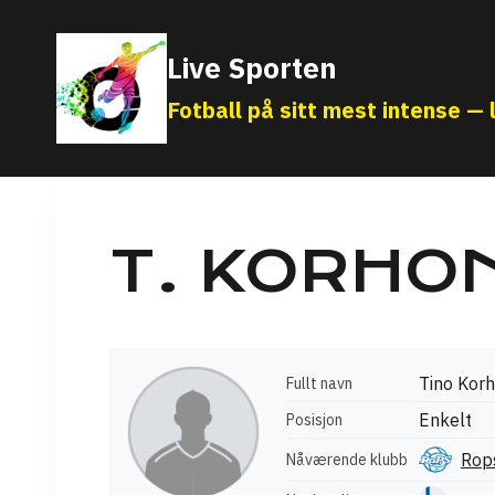
Skip
to
Live Sporten
content
Fotball på sitt mest intense — l
T. KORHO
Tino Kor
Fullt navn
Enkelt
Posisjon
Rop
Nåværende klubb