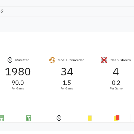
02
Minutter
Goals Conceded
Clean Sheets
1980
34
4
90.0
1.5
0.2
Per Game
Per Game
Per Game