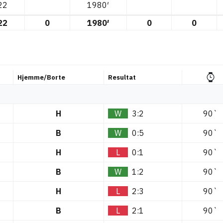
22
1980′
22
0
1980′
0
0
Hjemme/Borte
Resultat
H
W
3:2
90`
B
W
0:5
90`
H
L
0:1
90`
B
W
1:2
90`
H
L
2:3
90`
B
L
2:1
90`