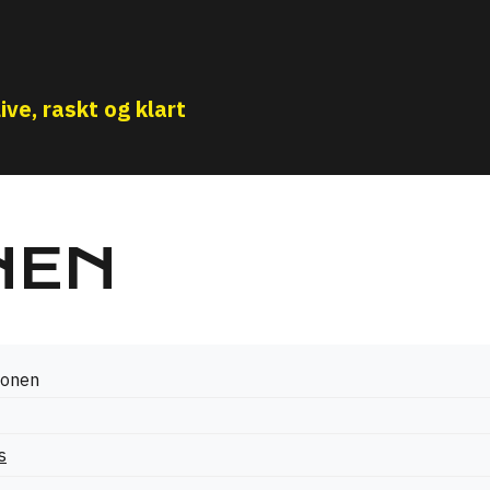
ive, raskt og klart
NEN
honen
s