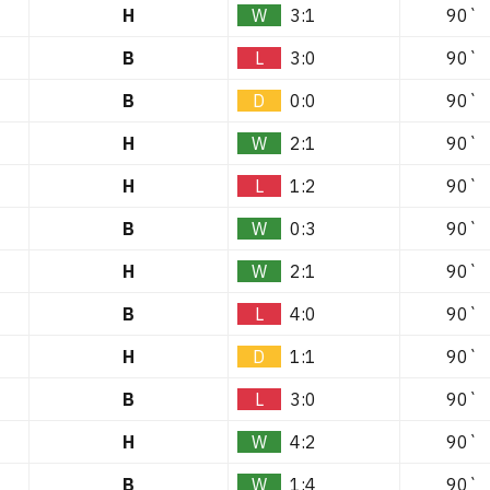
H
W
3:1
90`
B
L
3:0
90`
B
D
0:0
90`
H
W
2:1
90`
H
L
1:2
90`
B
W
0:3
90`
H
W
2:1
90`
B
L
4:0
90`
H
D
1:1
90`
B
L
3:0
90`
H
W
4:2
90`
B
W
1:4
90`