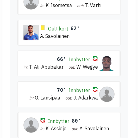
K. Isometsä
T. Varhi
in:
out:
Gult kort
62'
A. Savolainen
66'
Innbytter
T. Ali-Abubakar
W. Wegye
in:
out:
70'
Innbytter
O. Länsipää
J. Adarkwa
in:
out:
Innbytter
80'
K. Assidjo
A. Savolainen
in:
out: