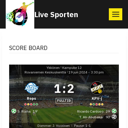
Skip
Live Sporten
to
content
SCORE BOARD
Ykkönen
Kampuke 12
|
Rovaniemen Keskuskenttä
19 jun 2024
-
3:30 pm
|
1
:
2
Rops
KPV-j
FULLTID
S. Roiha
19'
Ricardo Cardoso
29'
T. Ali-Abubakar
90'
Dommer: J. Vuorinen
Pause: 1-1
|