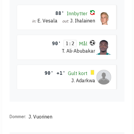
88'
Innbytter
E. Vesala
J. Ihalainen
in:
out:
90'
Mål
1:2
T. Ali-Abubakar
90' +1'
Gult kort
J. Adarkwa
J. Vuorinen
Dommer: