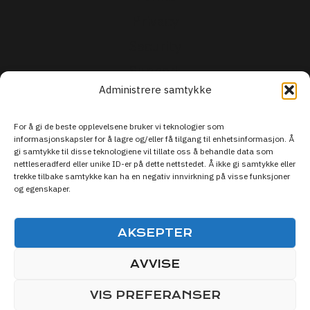
Privacy
Security
Support
Administrere samtykke
For å gi de beste opplevelsene bruker vi teknologier som
informasjonskapsler for å lagre og/eller få tilgang til enhetsinformasjon. Å
gi samtykke til disse teknologiene vil tillate oss å behandle data som
nettleseradferd eller unike ID-er på dette nettstedet. Å ikke gi samtykke eller
trekke tilbake samtykke kan ha en negativ innvirkning på visse funksjoner
og egenskaper.
AKSEPTER
AVVISE
© 2026 Live Sporten DISCOVER SPORTS
VIS PREFERANSER