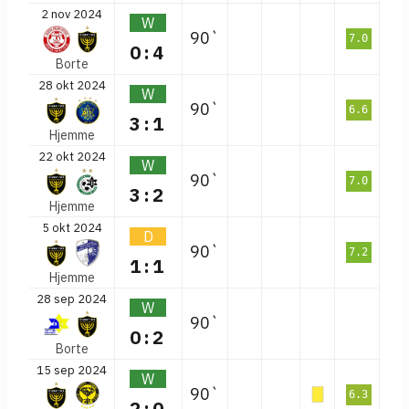
2 nov 2024
W
90`
7.0
0:4
Borte
28 okt 2024
W
90`
6.6
3:1
Hjemme
22 okt 2024
W
90`
7.0
3:2
Hjemme
5 okt 2024
D
90`
7.2
1:1
Hjemme
28 sep 2024
W
90`
0:2
Borte
15 sep 2024
W
90`
6.3
2:0