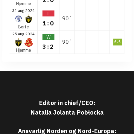
Hjemme
31 aug 2024
L
90`
1:0
Borte
25 aug 2024
W
90`
6.6
3:2
Hjemme
Editor in chief/CEO:
Natalia Jolanta Pobłocka
Ansvarlig Norden og Nord-Europa: