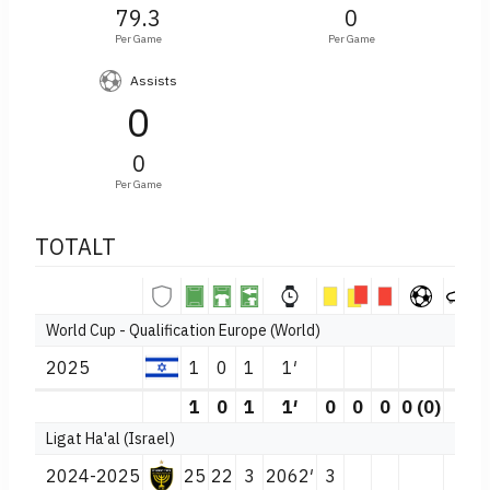
79.3
0
Per Game
Per Game
Assists
0
0
Per Game
TOTALT
World Cup - Qualification Europe (World)
2025
1
0
1
1′
1
0
1
1′
0
0
0
0 (0)
0
Ligat Ha'al (Israel)
2024-2025
25
22
3
2062′
3