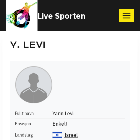
Skip
Live Sporten
to
content
Y. LEVI
Yarin Levi
Fullt navn
Enkelt
Posisjon
Israel
Landslag