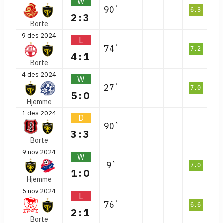
W
90`
6.3
2:3
Borte
9 des 2024
L
74`
7.2
4:1
Borte
4 des 2024
W
27`
7.0
5:0
Hjemme
1 des 2024
D
90`
3:3
Borte
9 nov 2024
W
9`
7.0
1:0
Hjemme
5 nov 2024
L
76`
6.6
2:1
Borte