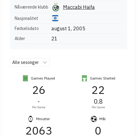
Maccabi Haifa
Nåværende klubb
Nasjonalitet
august 1, 2005
Fødselsdato
21
Alder
Games Played
Games Started
26
22
-
0.8
Per Game
Per Game
Minutter
Mål
2063
0