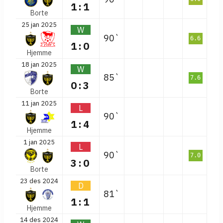
1:1
Borte
25 jan 2025
W
90`
6.6
1:0
Hjemme
18 jan 2025
W
85`
7.6
0:3
Borte
11 jan 2025
L
90`
1:4
Hjemme
1 jan 2025
L
90`
7.0
3:0
Borte
23 des 2024
D
81`
1:1
Hjemme
14 des 2024