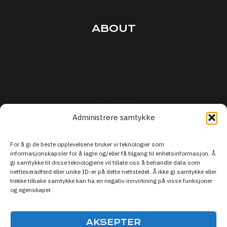
ABOUT
Terms
Privacy
Security
Support
Administrere samtykke
For å gi de beste opplevelsene bruker vi teknologier som
informasjonskapsler for å lagre og/eller få tilgang til enhetsinformasjon. Å
gi samtykke til disse teknologiene vil tillate oss å behandle data som
nettleseradferd eller unike ID-er på dette nettstedet. Å ikke gi samtykke eller
trekke tilbake samtykke kan ha en negativ innvirkning på visse funksjoner
og egenskaper.
AKSEPTER