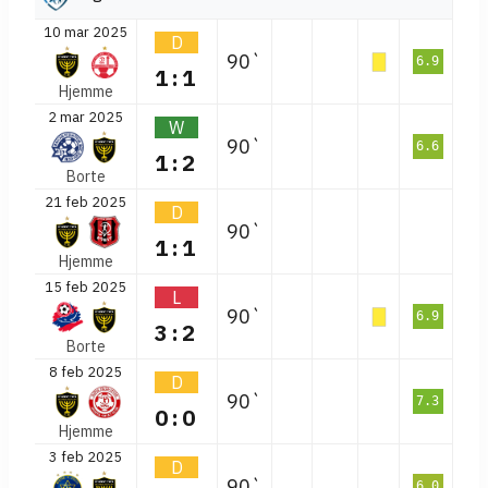
10 mar 2025
D
90`
6.9
1:1
Hjemme
2 mar 2025
W
90`
6.6
1:2
Borte
21 feb 2025
D
90`
1:1
Hjemme
15 feb 2025
L
90`
6.9
3:2
Borte
8 feb 2025
D
90`
7.3
0:0
Hjemme
3 feb 2025
D
90`
6.0