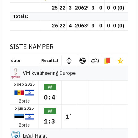
25
22
3
2062′
3
0
0
0 (0)
0
Totals:
26
22
4
2063′
3
0
0
0 (0)
0
SISTE KAMPER
dato
Resultat
VM kvalifisering Europe
5 sep 2025
W
0:4
Borte
6 jun 2025
W
1`
1:3
Borte
Ligat Ha'al