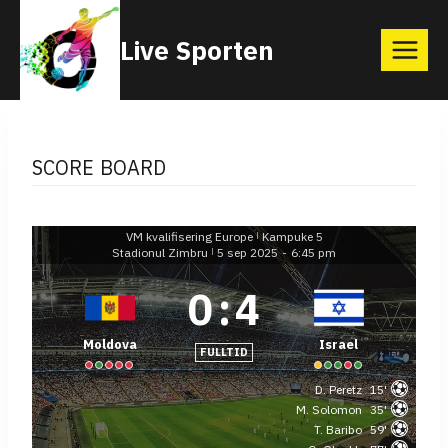
Skip
Live Sporten
to
content
SCORE BOARD
VM kvalifisering Europe
Kampuke 5
|
Stadionul Zimbru
5 sep 2025
-
6:45 pm
|
0
:
4
Moldova
Israel
FULLTID
D. Peretz
15'
M. Solomon
35'
T. Baribo
59'