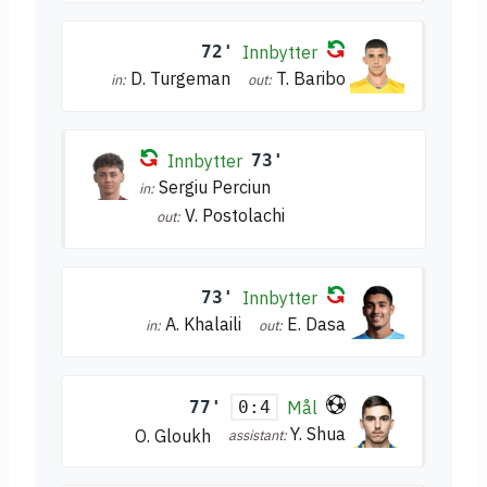
72'
Innbytter
D. Turgeman
T. Baribo
in:
out:
Innbytter
73'
Sergiu Perciun
in:
V. Postolachi
out:
73'
Innbytter
A. Khalaili
E. Dasa
in:
out:
77'
Mål
0:4
Y. Shua
O. Gloukh
assistant: