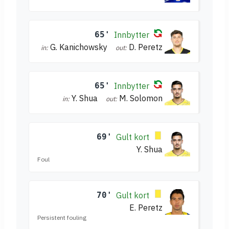
65'
Innbytter
G. Kanichowsky
D. Peretz
in:
out:
65'
Innbytter
Y. Shua
M. Solomon
in:
out:
69'
Gult kort
Y. Shua
Foul
70'
Gult kort
E. Peretz
Persistent fouling