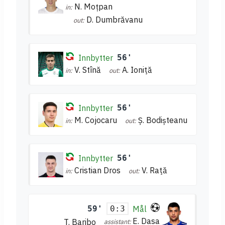
N. Moțpan
in:
D. Dumbrăvanu
out:
Innbytter
56'
V. Stînă
A. Ioniţă
in:
out:
Innbytter
56'
M. Cojocaru
Ș. Bodișteanu
in:
out:
Innbytter
56'
Cristian Dros
V. Raţă
in:
out:
59'
Mål
0:3
E. Dasa
T. Baribo
assistant: