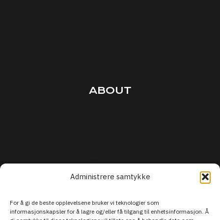
Interviews
Courses
Podcasts
Articles
ABOUT
Terms
Privacy
Security
Support
Administrere samtykke
For å gi de beste opplevelsene bruker vi teknologier som
informasjonskapsler for å lagre og/eller få tilgang til enhetsinformasjon. Å