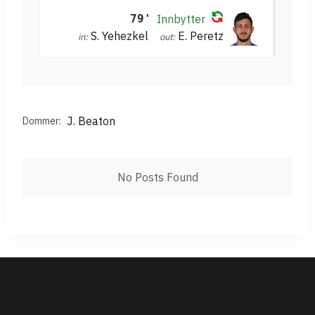
79'
Innbytter
S. Yehezkel
E. Peretz
in:
out:
J. Beaton
Dommer:
No Posts Found