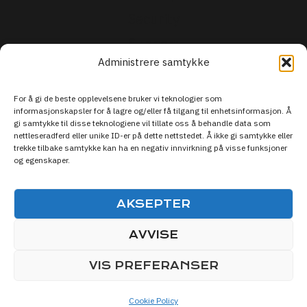
Security
Support
Administrere samtykke
For å gi de beste opplevelsene bruker vi teknologier som
informasjonskapsler for å lagre og/eller få tilgang til enhetsinformasjon. Å
gi samtykke til disse teknologiene vil tillate oss å behandle data som
nettleseradferd eller unike ID-er på dette nettstedet. Å ikke gi samtykke eller
trekke tilbake samtykke kan ha en negativ innvirkning på visse funksjoner
og egenskaper.
AKSEPTER
AVVISE
© 2026 Live Sporten DISCOVER SPORTS
VIS PREFERANSER
MEDIA
Cookie Policy