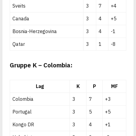
Sveits
3
7
+4
Canada
3
4
+5
Bosnia-Herzegovina
3
4
-1
Qatar
3
1
-8
Gruppe K – Colombia:
Lag
K
P
MF
Colombia
3
7
+3
Portugal
3
5
+5
Kongo DR
3
4
+1