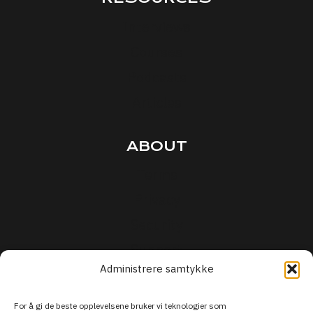
Interviews
Courses
Podcasts
Articles
ABOUT
Terms
Privacy
Security
Support
Administrere samtykke
For å gi de beste opplevelsene bruker vi teknologier som