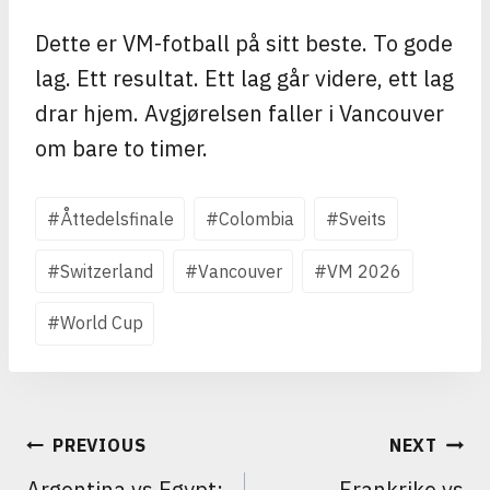
Dette er VM-fotball på sitt beste. To gode
lag. Ett resultat. Ett lag går videre, ett lag
drar hjem. Avgjørelsen faller i Vancouver
om bare to timer.
Post
#
Åttedelsfinale
#
Colombia
#
Sveits
Tags:
#
Switzerland
#
Vancouver
#
VM 2026
#
World Cup
INNLEGGSNAVIGASJON
PREVIOUS
NEXT
Argentina vs Egypt:
Frankrike vs