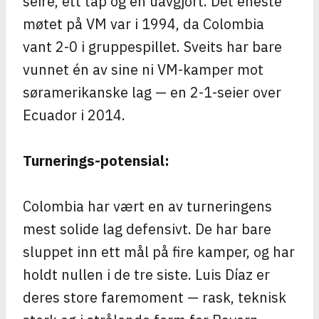
seire, ett tap og én uavgjort. Det eneste
møtet på VM var i 1994, da Colombia
vant 2-0 i gruppespillet. Sveits har bare
vunnet én av sine ni VM-kamper mot
søramerikanske lag — en 2-1-seier over
Ecuador i 2014.
Turnerings-potensial:
Colombia har vært en av turneringens
mest solide lag defensivt. De har bare
sluppet inn ett mål på fire kamper, og har
holdt nullen i de tre siste. Luis Díaz er
deres store faremoment — rask, teknisk