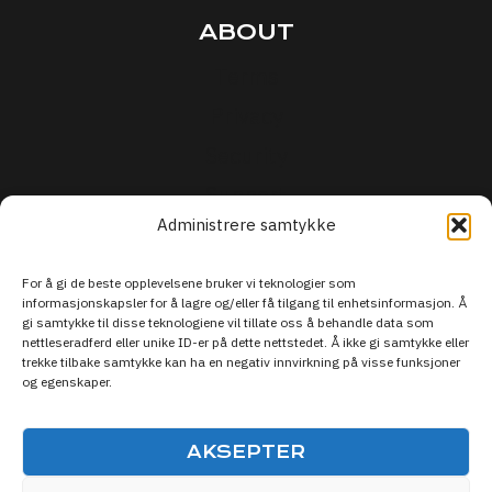
ABOUT
Terms
Privacy
Security
Support
Administrere samtykke
For å gi de beste opplevelsene bruker vi teknologier som
informasjonskapsler for å lagre og/eller få tilgang til enhetsinformasjon. Å
gi samtykke til disse teknologiene vil tillate oss å behandle data som
nettleseradferd eller unike ID-er på dette nettstedet. Å ikke gi samtykke eller
trekke tilbake samtykke kan ha en negativ innvirkning på visse funksjoner
og egenskaper.
AKSEPTER