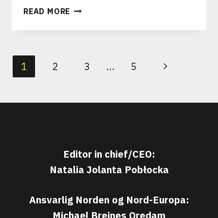
NORGE
READ MORE
VS
ENGLAND:
DRØMMEN
LEVER
PAGE
Next
1
2
3
…
5
I
NAVIGATION
KVARTFINALEN
Page
PÅ
VM
2026
Editor in chief/CEO:
Natalia Jolanta Pobłocka
Ansvarlig Norden og Nord-Europa:
Michael Breines Oredam