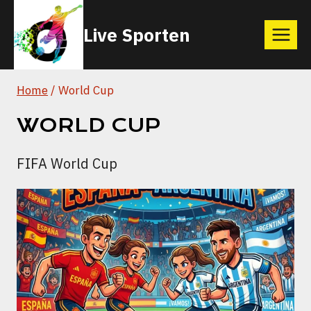
Skip
Live Sporten
to
content
Home
/
World Cup
WORLD CUP
FIFA World Cup