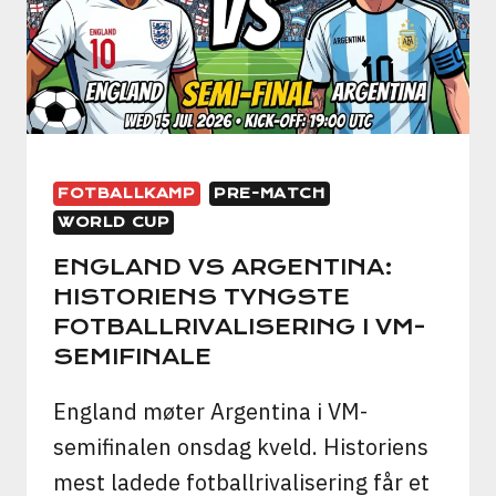
BEGGE
VIL
HA
FOTBALLKAMP
PRE-MATCH
WORLD CUP
ENGLAND VS ARGENTINA:
HISTORIENS TYNGSTE
FOTBALLRIVALISERING I VM-
SEMIFINALE
England møter Argentina i VM-
semifinalen onsdag kveld. Historiens
mest ladede fotballrivalisering får et