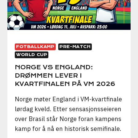
VM-
DRAMA
FOTBALLKAMP
PRE-MATCH
WORLD CUP
NORGE VS ENGLAND:
DRØMMEN LEVER I
KVARTFINALEN PÅ VM 2026
Norge møter England i VM-kvartfinale
lørdag kveld. Etter sensasjonsseieren
over Brasil står Norge foran kampens
kamp for å nå en historisk semifinale.