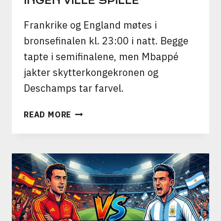
INGEN VILLE SPILLE
Frankrike og England møtes i
bronsefinalen kl. 23:00 i natt. Begge
tapte i semifinalene, men Mbappé
jakter skytterkongekronen og
Deschamps tar farvel.
FRANKRIKE
READ MORE
VS
ENGLAND:
BRONSE
PÅ
SPILL
I
KAMPEN
INGEN