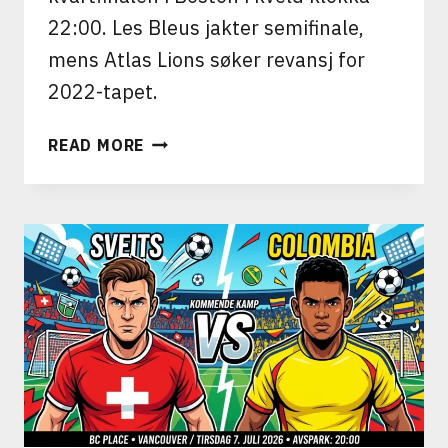
22:00. Les Bleus jakter semifinale,
mens Atlas Lions søker revansj for
2022-tapet.
FRANKRIKE
READ MORE
VS
MAROKKO:
REVANSJ
I
VM-
KVARTFINALEN
I
BOSTON
I
KVELD