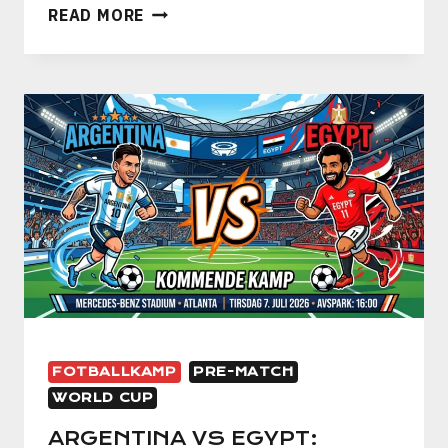
SVEITS
READ MORE
VS
COLOMBIA:
AVGJØRENDE
KAMP
I
ÅTTEDELSFINALEN
PÅ
VM
2026
FOTBALLKAMP
PRE-MATCH
WORLD CUP
ARGENTINA VS EGYPT: