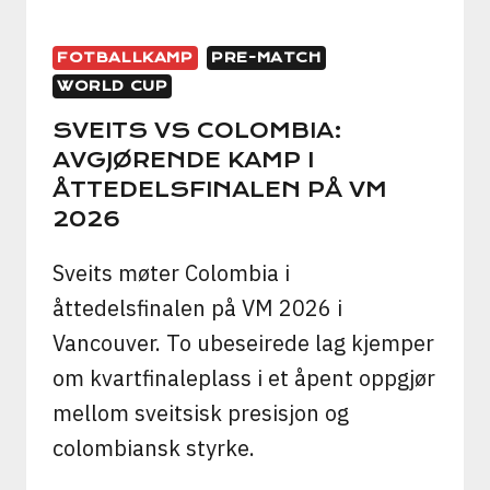
FOTBALLKAMP
PRE-MATCH
WORLD CUP
SVEITS VS COLOMBIA:
AVGJØRENDE KAMP I
ÅTTEDELSFINALEN PÅ VM
2026
Sveits møter Colombia i
åttedelsfinalen på VM 2026 i
Vancouver. To ubeseirede lag kjemper
om kvartfinaleplass i et åpent oppgjør
mellom sveitsisk presisjon og
colombiansk styrke.