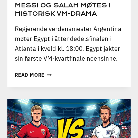
MESSI OG SALAH MØTES I
HISTORISK VM-DRAMA
Regjerende verdensmester Argentina
møter Egypt i åttendedelsfinalen i
Atlanta i kveld kl. 18:00. Egypt jakter
sin første VM-kvartfinale noensinne.
ARGENTINA
READ MORE
VS
EGYPT:
MESSI
OG
SALAH
MØTES
I
HISTORISK