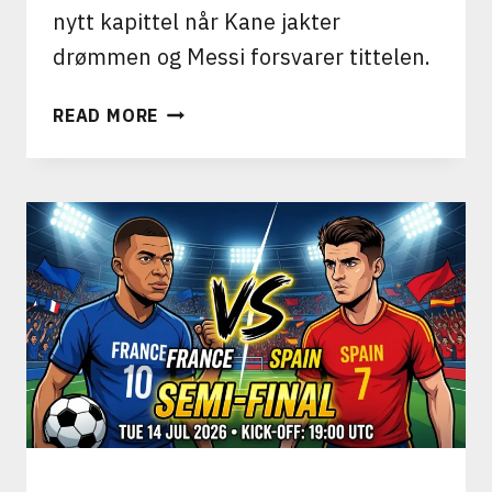
nytt kapittel når Kane jakter
drømmen og Messi forsvarer tittelen.
ENGLAND
READ MORE
VS
ARGENTINA:
HISTORIENS
TYNGSTE
FOTBALLRIVALISERING
I
VM-
SEMIFINALE