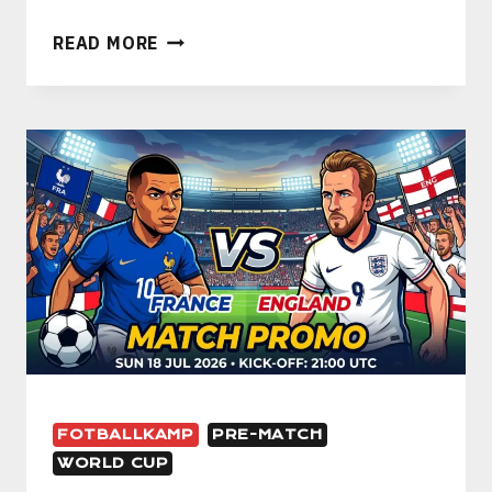
SPANIA
READ MORE
VS
ARGENTINA:
VM-
FINALEN
SOM
FOTBALLVERDENEN
VENTER
PÅ
FOTBALLKAMP
PRE-MATCH
WORLD CUP