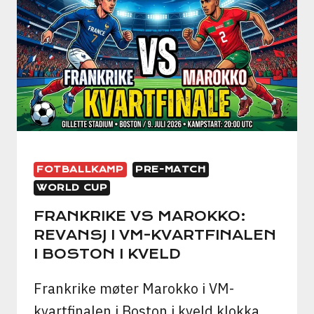
MED
NORSK
ETTERSMAK
FOTBALLKAMP
PRE-MATCH
WORLD CUP
FRANKRIKE VS MAROKKO:
REVANSJ I VM-KVARTFINALEN
I BOSTON I KVELD
Frankrike møter Marokko i VM-
kvartfinalen i Boston i kveld klokka