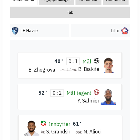
Tab
LE Havre
Lille
40'
Mål
0:1
B. Diakité
E. Zhegrova
assistant:
52'
Mål (egen)
0:2
Y. Salmier
Innbytter
61'
S. Grandsir
N. Alioui
in:
out: