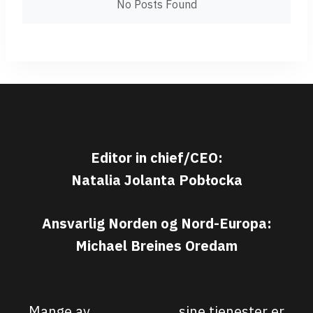
No Posts Found
Editor in chief/CEO:
Natalia Jolanta Pobłocka
Ansvarlig Norden og Nord-Europa:
Michael Breines Oredam
michael@sporten.com
Mange av
Sporten.com
sine tjenester er