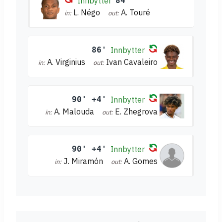
Innbytter
84'
L. Négo
A. Touré
in:
out:
86'
Innbytter
A. Virginius
Ivan Cavaleiro
in:
out:
90' +4'
Innbytter
A. Malouda
E. Zhegrova
in:
out:
90' +4'
Innbytter
J. Miramón
A. Gomes
in:
out: