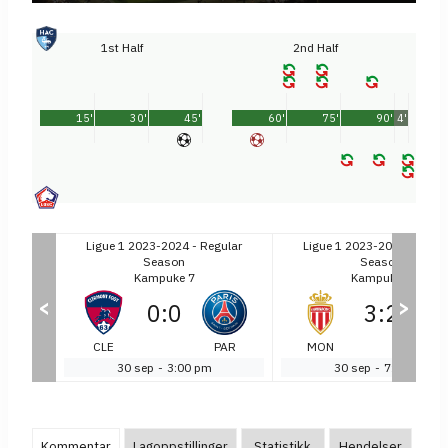
1st Half
2nd Half
15'
30'
45'
60'
75'
90'
4'
gular
Ligue 1 2023-2024 - Regular
Ligue 1 2023-2024 - Regul
Season
Season
Kampuke 7
Kampuke 7
<
>
0
:
0
3
:
2
LEN
CLE
PAR
MON
MA
30 sep
-
3:00 pm
30 sep
-
7:00 pm
Kommentar
Lagoppstillinger
Statistikk
Hendelser