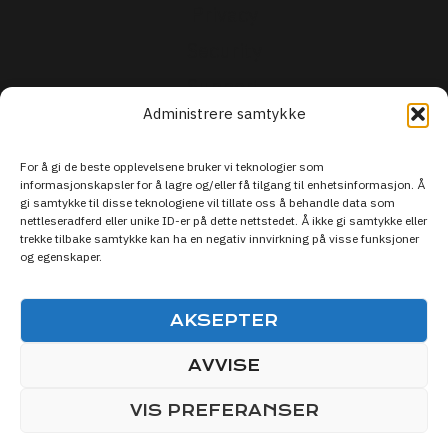
Privacy
Security
Support
Administrere samtykke
For å gi de beste opplevelsene bruker vi teknologier som
informasjonskapsler for å lagre og/eller få tilgang til enhetsinformasjon. Å
gi samtykke til disse teknologiene vil tillate oss å behandle data som
nettleseradferd eller unike ID-er på dette nettstedet. Å ikke gi samtykke eller
trekke tilbake samtykke kan ha en negativ innvirkning på visse funksjoner
og egenskaper.
AKSEPTER
AVVISE
© 2026 Live Sporten DISCOVER SPORTS
VIS PREFERANSER
MEDIA