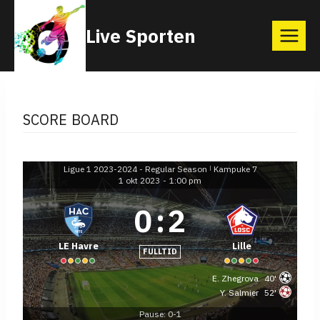
Skip
Live Sporten
to
content
SCORE BOARD
Ligue 1 2023-2024 - Regular Season
Kampuke 7
|
1 okt 2023
-
1:00 pm
0
:
2
LE Havre
Lille
FULLTID
E. Zhegrova
40'
Y. Salmier
52'
Pause: 0-1