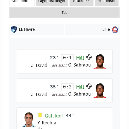
Kommentar
Lagoppstillinger
Statistikk
Hendelser
Tab
LE Havre
Lille
23'
Mål
0:1
O. Sahraoui
J. David
assistant:
35'
Mål
0:2
O. Sahraoui
J. David
assistant:
Gult kort
44'
Y. Kechta
Holding