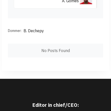
A. Gomes
B. Dechepy
Dommer:
No Posts Found
Editor in chief/CEO: