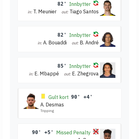
82'
Innbytter
T. Meunier
Tiago Santos
in:
out:
82'
Innbytter
A. Bouaddi
B. André
in:
out:
85'
Innbytter
E. Mbappé
E. Zhegrova
in:
out:
Gult kort
90' +4'
A. Desmas
Tripping
90' +5'
Missed Penalty