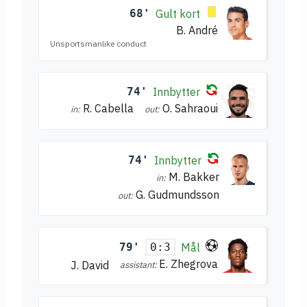
68'
Gult kort
B. André
Unsportsmanlike conduct
74'
Innbytter
R. Cabella
O. Sahraoui
in:
out:
74'
Innbytter
M. Bakker
in:
G. Gudmundsson
out:
79'
Mål
0:3
E. Zhegrova
J. David
assistant: