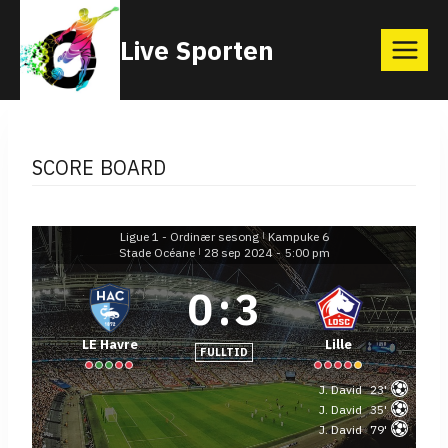
Skip
Live Sporten
to
content
SCORE BOARD
Ligue 1 - Ordinær sesong
Kampuke 6
|
Stade Océane
28 sep 2024
-
5:00 pm
|
0
:
3
LE Havre
Lille
FULLTID
J. David
23'
J. David
35'
J. David
79'