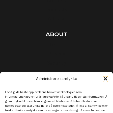
Courses
Podcasts
Articles
ABOUT
Terms
Privacy
Security
Support
Administrere samtykke
For å gi de beste opplevelsene bruker vi teknologier som
informasjonskapsler for å lagre og/eller få tilgang til enhetsinformasjon. Å
gi samtykke til disse teknologiene vil tillate oss å behandle data som
nettleseradferd eller unike ID-er på dette nettstedet. Å ikke gi samtykke eller
trekke tilbake samtykke kan ha en negativ innvirkning på visse funksjoner