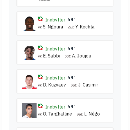
Innbytter
59'
S. Ngoura
Y. Kechta
in:
out:
Innbytter
59'
E. Sabbi
A. Joujou
in:
out:
Innbytter
59'
D. Kuzyaev
J. Casimir
in:
out:
Innbytter
59'
O. Targhalline
L. Négo
in:
out: