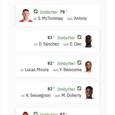
Innbytter
76'
S. McTominay
Antony
in:
out:
82'
Innbytter
D. Sánchez
E. Dier
in:
out:
82'
Innbytter
Lucas Moura
Y. Bissouma
in:
out:
82'
Innbytter
K. Sessegnon
M. Doherty
in:
out:
Innbytter
87'