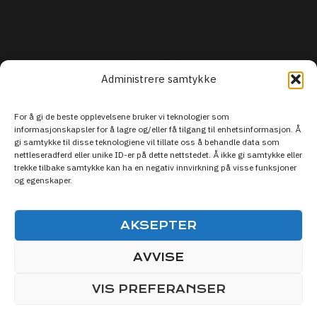
Privacy
Security
Support
Administrere samtykke
For å gi de beste opplevelsene bruker vi teknologier som
informasjonskapsler for å lagre og/eller få tilgang til enhetsinformasjon. Å
gi samtykke til disse teknologiene vil tillate oss å behandle data som
nettleseradferd eller unike ID-er på dette nettstedet. Å ikke gi samtykke eller
trekke tilbake samtykke kan ha en negativ innvirkning på visse funksjoner
og egenskaper.
AKSEPTER
AVVISE
© 2026 Live Sporten DISCOVER SPORTS
VIS PREFERANSER
MEDIA