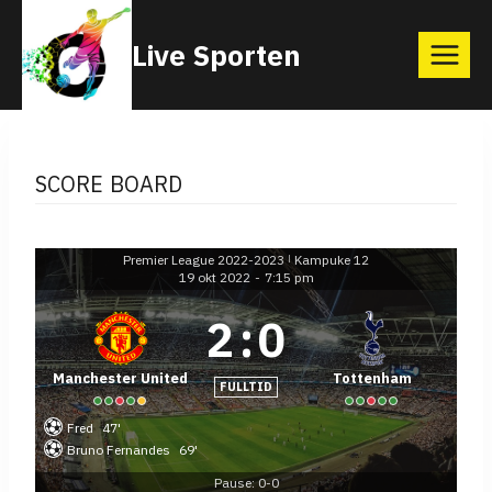
Skip
Live Sporten
to
content
SCORE BOARD
Premier League 2022-2023
Kampuke 12
|
19 okt 2022
-
7:15 pm
2
:
0
Manchester United
Tottenham
FULLTID
Fred
47'
Bruno Fernandes
69'
Pause: 0-0