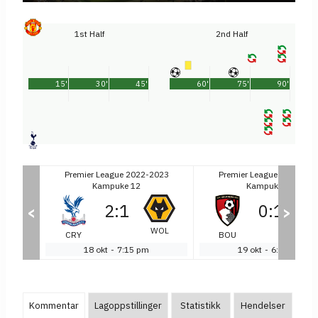
1st Half
2nd Half
15'
30'
45'
60'
75'
90'
2023
Premier League 2022-2023
Premier League 2022-20
Kampuke 12
Kampuke 12
2
:
1
0
:
1
<
>
WOL
NOT
CRY
BOU
SO
18 okt
-
7:15 pm
19 okt
-
6:30 pm
Kommentar
Lagoppstillinger
Statistikk
Hendelser