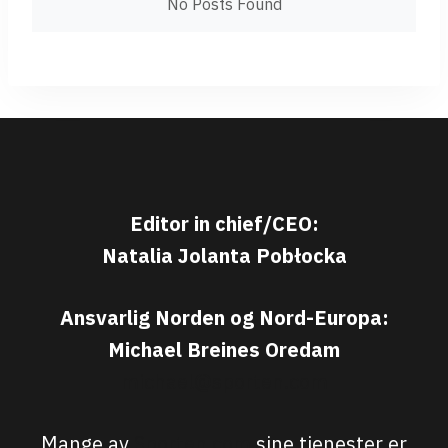
No Posts Found
Editor in chief/CEO:
Natalia Jolanta Pobłocka
Ansvarlig Norden og Nord-Europa:
Michael Breines Oredam
michael@sporten.com
Mange av
Sporten.com
sine tjenester er