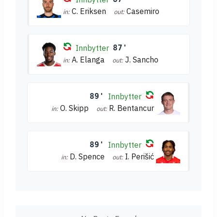
C. Eriksen
Casemiro
in:
out:
Innbytter
87'
A. Elanga
J. Sancho
in:
out:
89'
Innbytter
O. Skipp
R. Bentancur
in:
out:
89'
Innbytter
D. Spence
I. Perišić
in:
out: