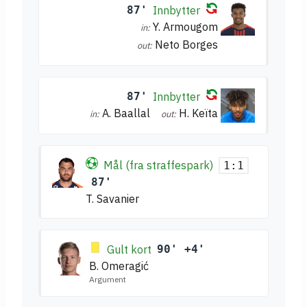
87'
Innbytter
Y. Armougom
in:
Neto Borges
out:
87'
Innbytter
A. Baallal
H. Keïta
in:
out:
Mål (fra straffespark)
1:1
87'
T. Savanier
Gult kort
90' +4'
B. Omeragić
Argument