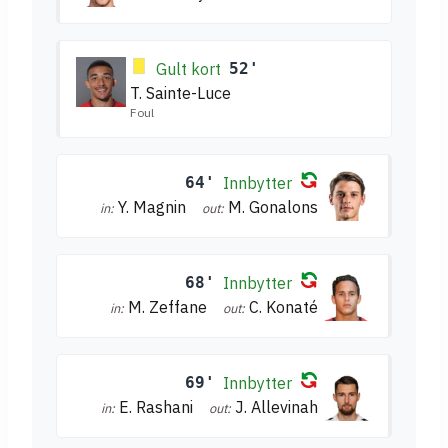
Gult kort
52'
T. Sainte-Luce
Foul
64'
Innbytter
Y. Magnin
M. Gonalons
in:
out:
68'
Innbytter
M. Zeffane
C. Konaté
in:
out:
69'
Innbytter
E. Rashani
J. Allevinah
in:
out: