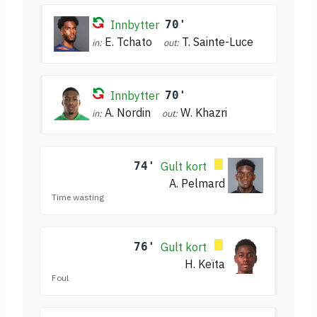
Innbytter
70'
E. Tchato
T. Sainte-Luce
in:
out:
Innbytter
70'
A. Nordin
W. Khazri
in:
out:
74'
Gult kort
A. Pelmard
Time wasting
76'
Gult kort
H. Keïta
Foul