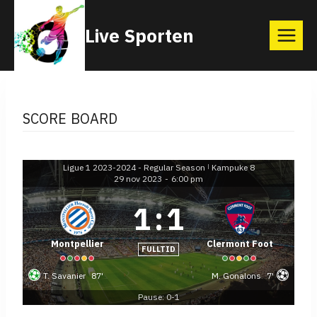
Skip
Live Sporten
to
content
SCORE BOARD
Ligue 1 2023-2024 - Regular Season
Kampuke 8
|
29 nov 2023
-
6:00 pm
1
:
1
Montpellier
Clermont Foot
FULLTID
T. Savanier
87'
M. Gonalons
7'
Pause: 0-1