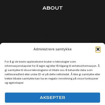
ABOUT
Terms
Privacy
Security
Support
Administrere samtykke
For å gi de beste opplevelsene bruker vi teknologier som
informasjonskapsler for å lagre og/eller få tilgang til enhetsinformasjon. Å
gi samtykke til disse teknologiene vil tillate oss å behandle data som
nettleseradferd eller unike ID-er på dette nettstedet. Å ikke gi samtykke eller
trekke tilbake samtykke kan ha en negativ innvirkning på visse funksjoner
og egenskaper.
AKSEPTER