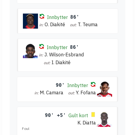
Innbytter
86'
O. Diakité
T. Teuma
in:
out:
Innbytter
86'
J. Wilson-Esbrand
in:
I. Diakité
out:
90'
Innbytter
M. Camara
Y. Fofana
in:
out:
90' +5'
Gult kort
K. Diatta
Foul