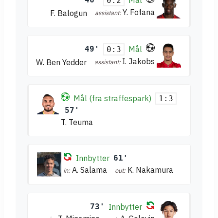
Mål
0:2
Y. Fofana
F. Balogun
assistant:
49'
Mål
0:3
I. Jakobs
W. Ben Yedder
assistant:
Mål (fra straffespark)
1:3
57'
T. Teuma
Innbytter
61'
A. Salama
K. Nakamura
in:
out:
73'
Innbytter