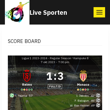
Skip
Live Sporten
to
content
SCORE BOARD
Ligue 1 2023-2024 - Regular Season
Kampuke 8
|
7 okt 2023
-
7:00 pm
1
:
3
Reims
Monaco
FULLTID
T. Teuma
57'
I. Jakobs
42'
F. Balogun
46'
W. Ben Yedder
49'