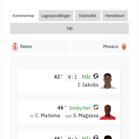
Kommentar
Lagoppstillinger
Statistikk
Hendelser
Tab
Reims
Monaco
42'
Mål
0:1
I. Jakobs
46'
Innbytter
C. Matsima
S. Magassa
in:
out:
46'