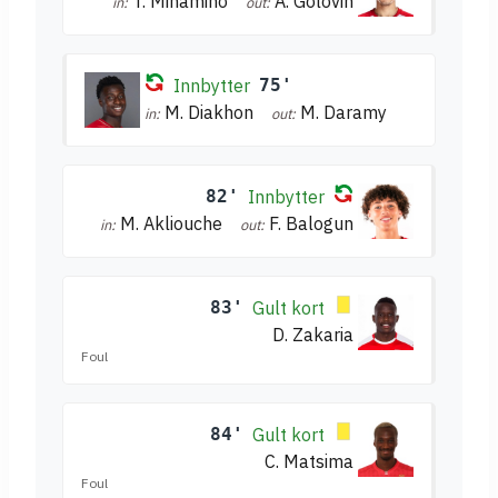
T. Minamino
A. Golovin
in:
out:
Innbytter
75'
M. Diakhon
M. Daramy
in:
out:
82'
Innbytter
M. Akliouche
F. Balogun
in:
out:
83'
Gult kort
D. Zakaria
Foul
84'
Gult kort
C. Matsima
Foul