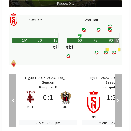
Pause: 0-1
1st Half
2nd Half
15'
30'
45'
60'
75'
90'
5'
gular
Ligue 1 2023-2024 - Regular
Ligue 1 2023-2024 - Regul
Season
Season
Kampuke 8
Kampuke 8
0
:
1
1
:
3
<
>
NAN
MET
NIC
MO
REI
7 okt
-
3:00 pm
7 okt
-
7:00 pm