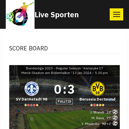
Skip
Live Sporten
to
content
SCORE BOARD
Bundesliga 2023 - Regular Season
Kampuke 17
|
Merck-Stadion am Böllenfalltor
13 jan 2024
-
5:30 pm
|
0
:
3
SV Darmstadt 98
Borussia Dortmund
FULLTID
J. Brandt
24'
M. Reus
77'
Y. Moukoko
90'+2'