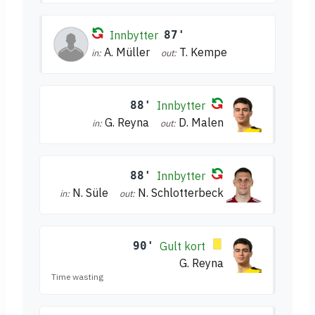
Innbytter
87'
A. Müller
T. Kempe
in:
out:
88'
Innbytter
G. Reyna
D. Malen
in:
out:
88'
Innbytter
N. Süle
N. Schlotterbeck
in:
out:
90'
Gult kort
G. Reyna
Time wasting