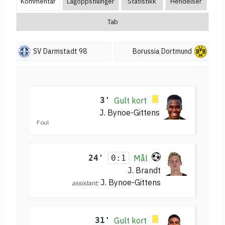
Kommentar
Lagoppstillinger
Statistikk
Hendelser
Tab
SV Darmstadt 98
Borussia Dortmund
3'
Gult kort
J. Bynoe-Gittens
Foul
24'
Mål
0:1
J. Brandt
J. Bynoe-Gittens
assistant:
31'
Gult kort