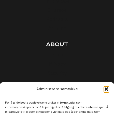
Interviews
Courses
Podcasts
Articles
ABOUT
Terms
Privacy
Security
Support
Administrere samtykke
For å gi de beste opplevelsene bruker vi teknologier som
informasjonskapsler for å lagre og/eller få tilgang til enhetsinformasjon. Å
gi samtykke til disse teknologiene vil tillate oss å behandle data som