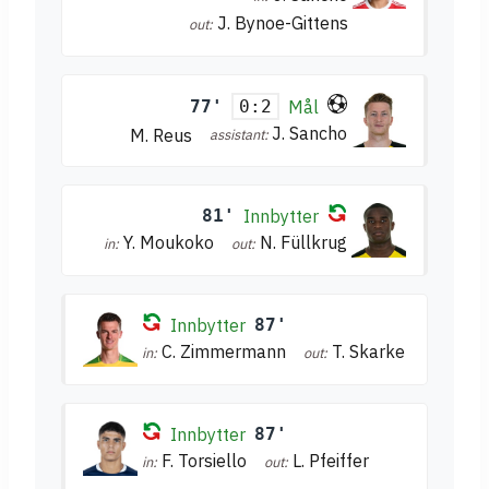
J. Bynoe-Gittens
out:
77'
Mål
0:2
J. Sancho
M. Reus
assistant:
81'
Innbytter
Y. Moukoko
N. Füllkrug
in:
out:
Innbytter
87'
C. Zimmermann
T. Skarke
in:
out:
Innbytter
87'
F. Torsiello
L. Pfeiffer
in:
out: