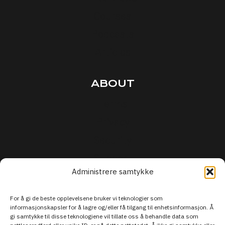
Courses
Podcasts
Articles
ABOUT
Terms
Privacy
Security
Support
Administrere samtykke
For å gi de beste opplevelsene bruker vi teknologier som
informasjonskapsler for å lagre og/eller få tilgang til enhetsinformasjon. Å
gi samtykke til disse teknologiene vil tillate oss å behandle data som