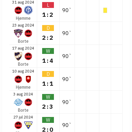
31 aug 2024
L
90`
1:2
Hjemme
23 aug 2024
D
90`
2:2
Borte
17 aug 2024
W
90`
1:4
Borte
10 aug 2024
D
90`
1:1
Hjemme
3 aug 2024
W
90`
2:3
Borte
27 jul 2024
W
90`
2:0