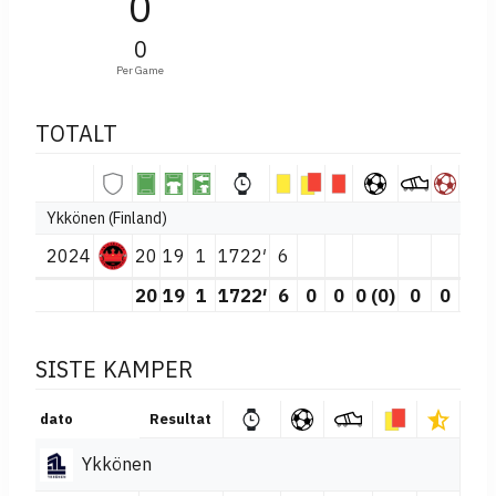
0
0
Per Game
TOTALT
Ykkönen (Finland)
2024
20
19
1
1722′
6
20
19
1
1722′
6
0
0
0 (0)
0
0
SISTE KAMPER
dato
Resultat
Ykkönen