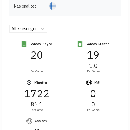
Nasjonalitet
Games Played
Games Started
20
19
-
1.0
Per Game
Per Game
Minutter
Mål
1722
0
86.1
0
Per Game
Per Game
Assists