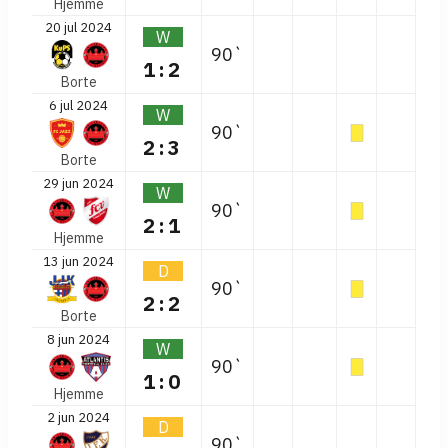
Hjemme
20 jul 2024
W
90`
1:2
Borte
6 jul 2024
W
90`
2:3
Borte
29 jun 2024
W
90`
2:1
Hjemme
13 jun 2024
D
90`
2:2
Borte
8 jun 2024
W
90`
1:0
Hjemme
2 jun 2024
D
90`