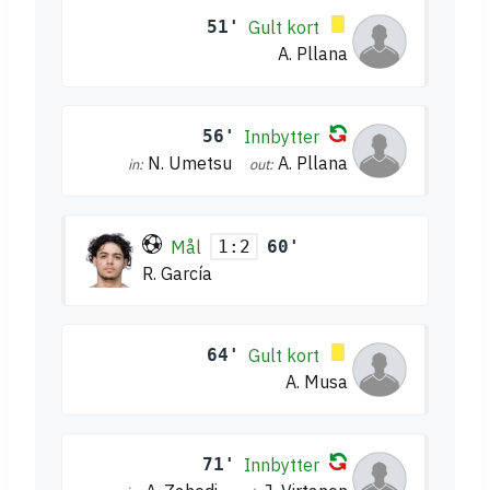
51'
Gult kort
A. Pllana
56'
Innbytter
N. Umetsu
A. Pllana
in:
out:
Mål
60'
1:2
R. García
64'
Gult kort
A. Musa
71'
Innbytter