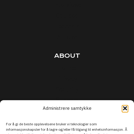
Interviews
Courses
Podcasts
Articles
ABOUT
Terms
Privacy
Security
Support
Administrere samtykke
For å gi de beste opplevelsene bruker vi teknologier som
informasjonskapsler for å lagre og/eller få tilgang til enhetsinformasjon. Å