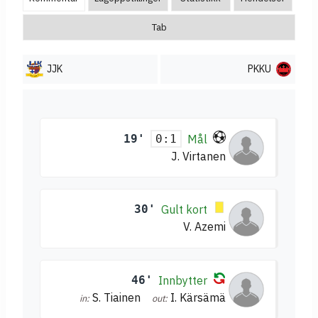
Tab
JJK
PKKU
19'
Mål
0:1
J. Virtanen
30'
Gult kort
V. Azemi
46'
Innbytter
S. Tiainen
I. Kärsämä
in:
out: