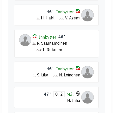
46'
Innbytter
H. Hahl
V. Azemi
in:
out:
Innbytter
46'
R. Saastamoinen
in:
L. Rutanen
out:
46'
Innbytter
S. Lilja
N. Leinonen
in:
out:
47'
Mål
0:2
N. Inha