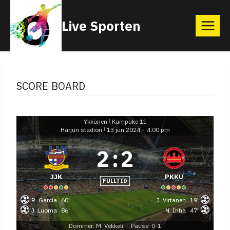
Skip
Live Sporten
to
content
SCORE BOARD
Ykkönen
Kampuke 11
|
Harjun stadion
13 jun 2024
-
4:00 pm
|
2
:
2
JJK
PKKU
FULLTID
R. García
60'
J. Virtanen
19'
J. Luoma
86'
N. Inha
47'
Dommer: M. Vekkeli
Pause: 0-1
|