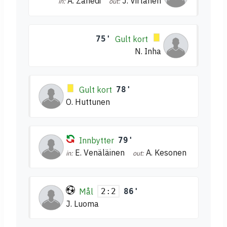
A. Zahedi
J. Virtanen
in:
out:
75'
Gult kort
N. Inha
Gult kort
78'
O. Huttunen
Innbytter
79'
E. Venäläinen
A. Kesonen
in:
out:
Mål
86'
2:2
J. Luoma