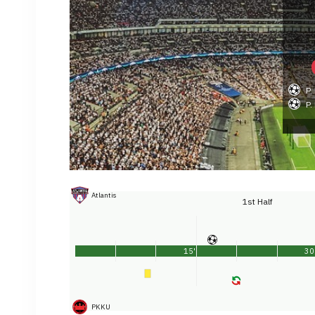
P.
P.
Atlantis
1st Half
15'
30
PKKU