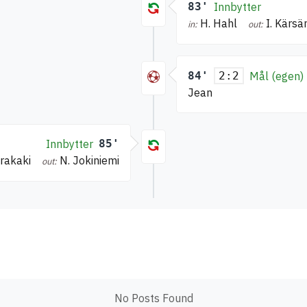
83'
Innbytter
H. Hahl
I. Kärs
in:
out:
84'
Mål (egen)
2:2
Jean
Innbytter
85'
Arakaki
N. Jokiniemi
out:
No Posts Found