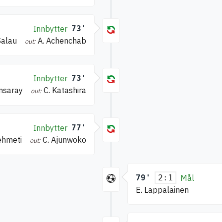
Innbytter
73'
Salau
A. Achenchab
out:
Innbytter
73'
nsaray
C. Katashira
out:
Innbytter
77'
ehmeti
C. Ajunwoko
out:
79'
Mål
2:1
E. Lappalainen