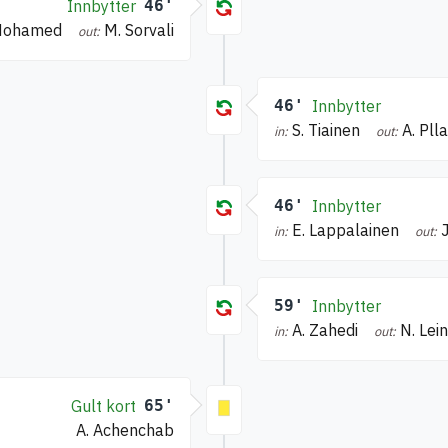
Innbytter
46'
Mohamed
M. Sorvali
out:
46'
Innbytter
S. Tiainen
A. Pll
in:
out:
46'
Innbytter
E. Lappalainen
J
in:
out:
59'
Innbytter
A. Zahedi
N. Lei
in:
out:
Gult kort
65'
A. Achenchab