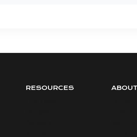
RESOURCES
ABOU
Interviews
Terms
Courses
Privacy
Podcasts
Security
Articles
Support