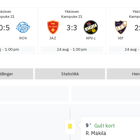
kkönen
Ykkönen
Ykk
puke 21
Kampuke 21
Kampu
0
:
5
3
:
3
2
ROV
JAZ
KPV-j
VIF
g
-
1:00 pm
24 aug
-
1:00 pm
24 aug
-
llinger
Statistikk
Hen
9'
Gult kort
R. Mäkilä