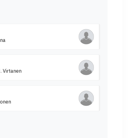
ana
. Virtanen
nonen