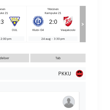
önen
Ykkönen
ke 21
Kampuke 21
:
3
2
:
0
>
OUL
Klubi-04
Vaajakoski
2:00 pm
24 aug
-
3:30 pm
delser
Tab
PKKU