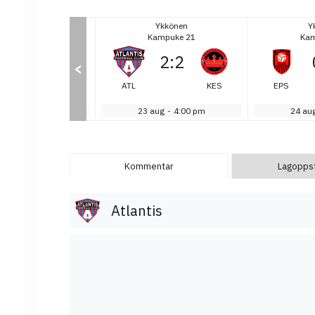
Ykkönen
Ykkönen
Y
ampuke 21
Kampuke 21
Kam
1
:
2
2
:
2
<
KuPS
ATL
KES
EPS
Akatemia
aug
-
3:30 pm
23 aug
-
4:00 pm
24 au
Kommentar
Lagoppsti
Atlantis