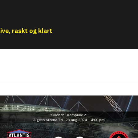
ive, raskt og klart
Ykkönen
Kampuke 21
|
Algeco Areena TN
23 aug 2024
-
4:00 pm
|