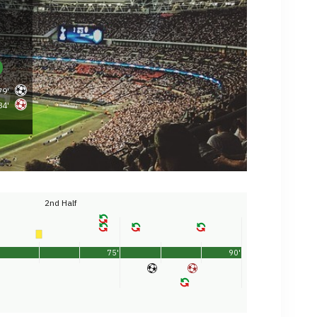
79'
84'
2nd Half
75'
90'