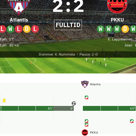
2
:
2
Atlantis
PKKU
FULLTID
L
W
L
D
L
W
W
W
D
W
 Ejeh
17'
E. Lappalainen
 Ejeh
45'+6'
Jean
Dommer: K. Nummela
Pause: 2-0
|
Atlantis
'
45'
6'
60'
PKKU