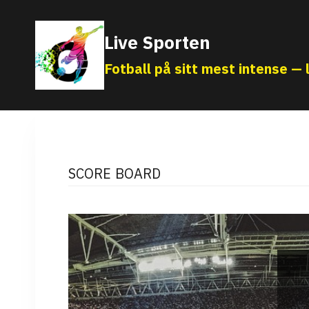
Skip
to
Live Sporten
content
Fotball på sitt mest intense — l
SCORE BOARD