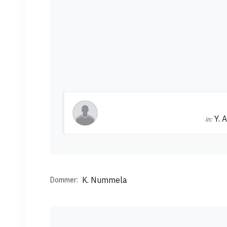
Y. 
in:
K. Nummela
Dommer: