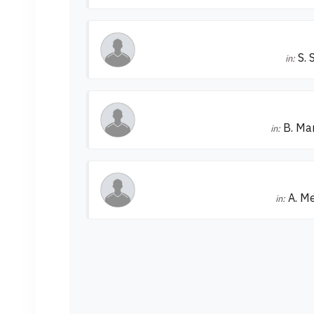
S. 
in:
B. Ma
in:
A. M
in: