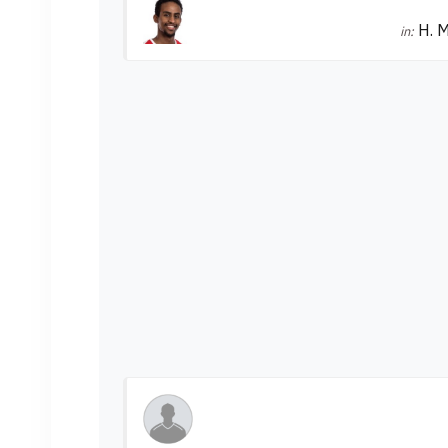
H. 
in: