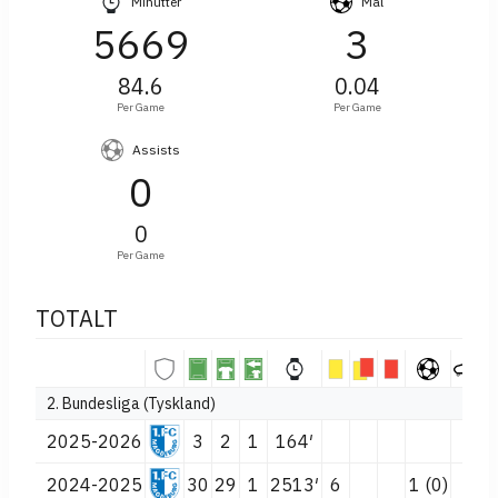
Minutter
Mål
5669
3
84.6
0.04
Per Game
Per Game
Assists
0
0
Per Game
TOTALT
2. Bundesliga (Tyskland)
2025-2026
3
2
1
164′
2024-2025
30
29
1
2513′
6
1 (0)