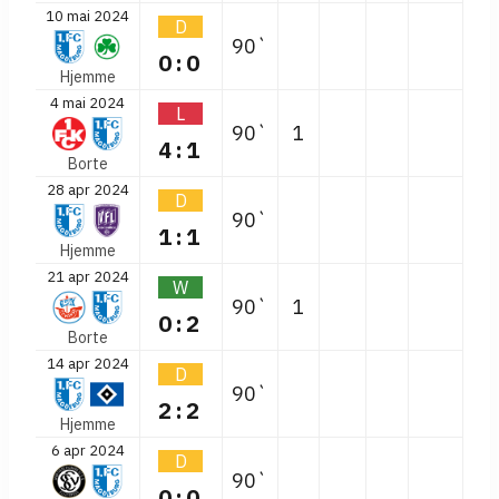
10 mai 2024
D
90`
0:0
Hjemme
4 mai 2024
L
90`
1
4:1
Borte
28 apr 2024
D
90`
1:1
Hjemme
21 apr 2024
W
90`
1
0:2
Borte
14 apr 2024
D
90`
2:2
Hjemme
6 apr 2024
D
90`
0:0