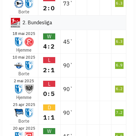
73`
6.3
2:0
Borte
2. Bundesliga
18 mai 2025
W
45`
6.3
4:2
Hjemme
10 mai 2025
L
90`
6.9
2:1
Borte
2 mai 2025
L
90`
6.2
0:5
Hjemme
25 apr 2025
D
90`
7.2
1:1
Borte
20 apr 2025
W