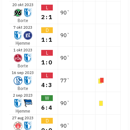
20 okt 2023
L
90`
2:1
Borte
7 okt 2023
D
90`
1:1
Hjemme
1 okt 2023
L
90`
1:0
Borte
16 sep 2023
L
77`
4:3
Borte
2 sep 2023
W
90`
6:4
Hjemme
27 aug 2023
D
90`