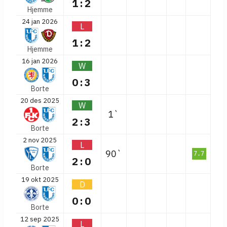
1:2
Hjemme
24 jan 2026
L
1:2
Hjemme
16 jan 2026
W
0:3
Borte
20 des 2025
W
1`
2:3
Borte
2 nov 2025
L
90`
7.7
2:0
Borte
19 okt 2025
D
0:0
Borte
12 sep 2025
L