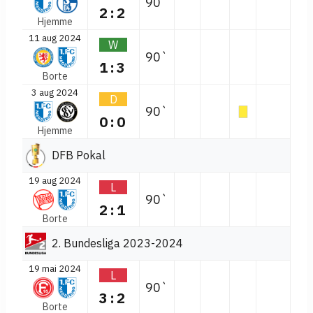
90`
2:2
Hjemme
11 aug 2024
W
90`
1:3
Borte
3 aug 2024
D
90`
0:0
Hjemme
DFB Pokal
19 aug 2024
L
90`
2:1
Borte
2. Bundesliga 2023-2024
19 mai 2024
L
90`
3:2
Borte