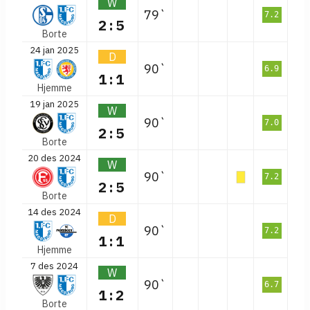
W
79`
7.2
2:5
Borte
24 jan 2025
D
90`
6.9
1:1
Hjemme
19 jan 2025
W
90`
7.0
2:5
Borte
20 des 2024
W
90`
7.2
2:5
Borte
14 des 2024
D
90`
7.2
1:1
Hjemme
7 des 2024
W
90`
6.7
1:2
Borte