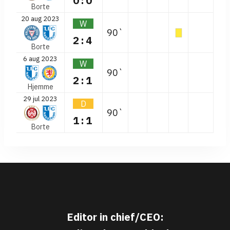
0:0
Borte
20 aug 2023
W
90`
2:4
Borte
6 aug 2023
W
90`
2:1
Hjemme
29 jul 2023
D
90`
1:1
Borte
Editor in chief/CEO: