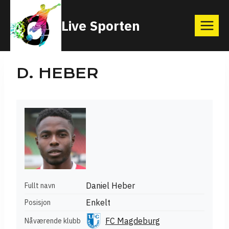
Skip
Live Sporten
to
content
D. HEBER
Daniel Heber
Fullt navn
Enkelt
Posisjon
FC Magdeburg
Nåværende klubb