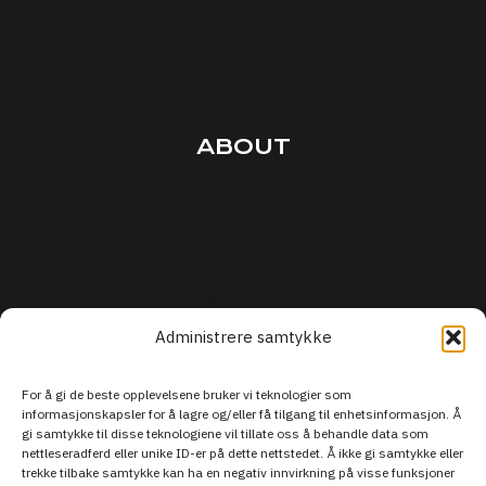
Courses
Podcasts
Articles
ABOUT
Terms
Privacy
Security
Support
Administrere samtykke
For å gi de beste opplevelsene bruker vi teknologier som
informasjonskapsler for å lagre og/eller få tilgang til enhetsinformasjon. Å
gi samtykke til disse teknologiene vil tillate oss å behandle data som
nettleseradferd eller unike ID-er på dette nettstedet. Å ikke gi samtykke eller
trekke tilbake samtykke kan ha en negativ innvirkning på visse funksjoner