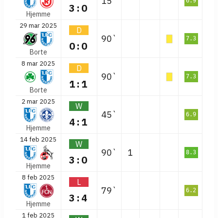
15`
6.9
3:0
Hjemme
29 mar 2025
D
90`
7.3
0:0
Borte
8 mar 2025
D
90`
7.3
1:1
Borte
2 mar 2025
W
45`
6.9
4:1
Hjemme
14 feb 2025
W
90`
1
8.3
3:0
Hjemme
8 feb 2025
L
79`
6.2
3:4
Hjemme
1 feb 2025