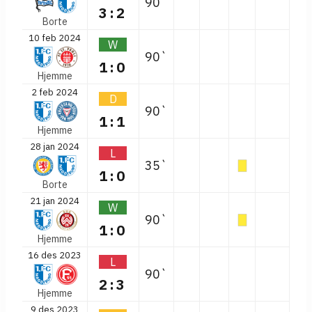
90`
3:2
Borte
10 feb 2024
W
90`
1:0
Hjemme
2 feb 2024
D
90`
1:1
Hjemme
28 jan 2024
L
35`
1:0
Borte
21 jan 2024
W
90`
1:0
Hjemme
16 des 2023
L
90`
2:3
Hjemme
9 des 2023