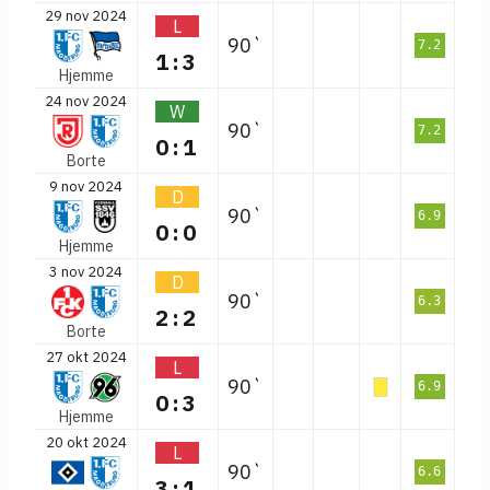
29 nov 2024
L
90`
7.2
1:3
Hjemme
24 nov 2024
W
90`
7.2
0:1
Borte
9 nov 2024
D
90`
6.9
0:0
Hjemme
3 nov 2024
D
90`
6.3
2:2
Borte
27 okt 2024
L
90`
6.9
0:3
Hjemme
20 okt 2024
L
90`
6.6
3:1