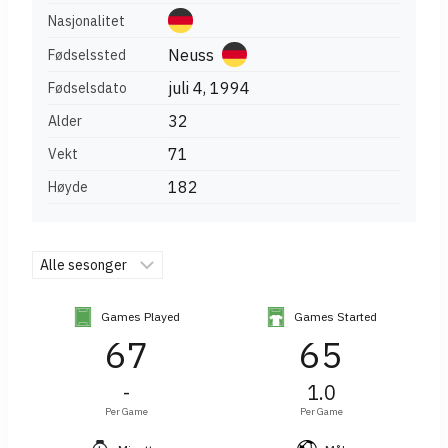
Nasjonalitet
Neuss
Fødselssted
juli 4, 1994
Fødselsdato
32
Alder
71
Vekt
182
Høyde
Games Played
Games Started
67
65
-
1.0
Per Game
Per Game