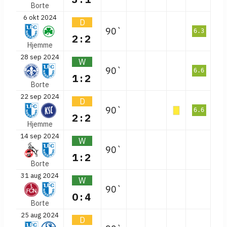
Borte
6 okt 2024
D
90`
6.3
2:2
Hjemme
28 sep 2024
W
90`
6.6
1:2
Borte
22 sep 2024
D
90`
6.6
2:2
Hjemme
14 sep 2024
W
90`
1:2
Borte
31 aug 2024
W
90`
0:4
Borte
25 aug 2024
D