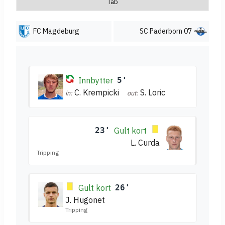
Tab
FC Magdeburg
SC Paderborn 07
Innbytter
5'
C. Krempicki
S. Loric
in:
out:
23'
Gult kort
L. Curda
Tripping
Gult kort
26'
J. Hugonet
Tripping