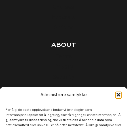
Courses
Podcasts
Articles
ABOUT
Terms
Privacy
Security
Support
Administrere samtykke
For å gi de beste opplevelsene bruker vi teknologier som
informasjonskapsler for å lagre og/eller få tilgang til enhetsinformasjon. Å
gi samtykke til disse teknologiene vil tillate oss å behandle data som
nettleseradferd eller unike ID-er på dette nettstedet. Å ikke gi samtykke eller