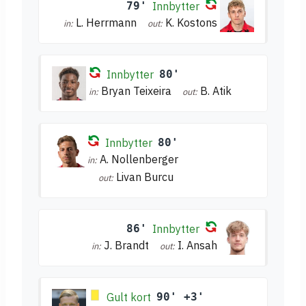
79'
Innbytter
L. Herrmann
K. Kostons
in:
out:
Innbytter
80'
Bryan Teixeira
B. Atik
in:
out:
Innbytter
80'
A. Nollenberger
in:
Livan Burcu
out:
86'
Innbytter
J. Brandt
I. Ansah
in:
out:
Gult kort
90' +3'