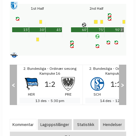
1st Half
2nd Half
15'
30'
45'
60'
75'
90'
3'
sesong
2. Bundesliga - Ordinær sesong
2. Bundesliga - Ordinær se
Kampuke 16
Kampuke 16
1
:
2
1
:
1
<
>
REG
HER
PRE
SCH
DU
13 des
-
5:30 pm
14 des
-
12:00 pm
Kommentar
Lagoppstillinger
Statistikk
Hendelser