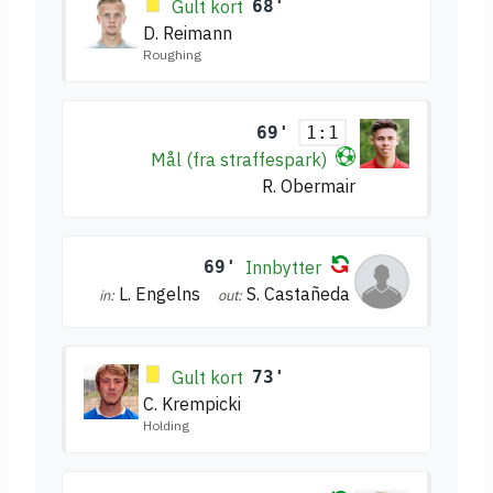
Gult kort
68'
D. Reimann
Roughing
69'
1:1
Mål (fra straffespark)
R. Obermair
69'
Innbytter
L. Engelns
S. Castañeda
in:
out:
Gult kort
73'
C. Krempicki
Holding