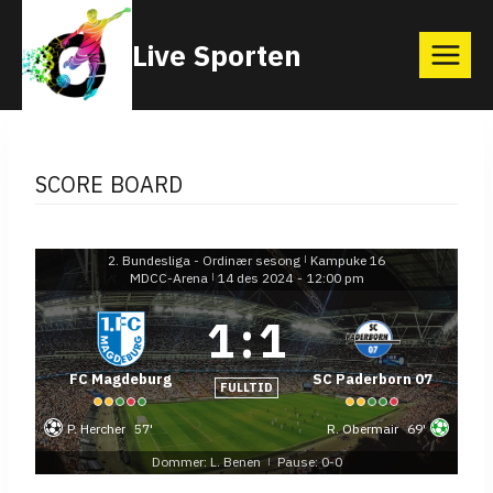
Skip
Live Sporten
to
content
SCORE BOARD
2. Bundesliga - Ordinær sesong
Kampuke 16
|
MDCC-Arena
14 des 2024
-
12:00 pm
|
1
:
1
FC Magdeburg
SC Paderborn 07
FULLTID
P. Hercher
57'
R. Obermair
69'
Dommer: L. Benen
Pause: 0-0
|