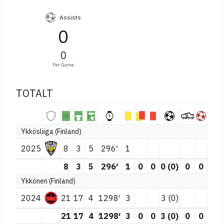
Assists
0
0
Per Game
TOTALT
Ykkösliiga (Finland)
2025
8
3
5
296′
1
8
3
5
296′
1
0
0
0 (0)
0
0
Ykkönen (Finland)
2024
21
17
4
1298′
3
3 (0)
21
17
4
1298′
3
0
0
3 (0)
0
0