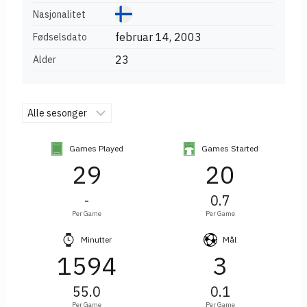
Nasjonalitet
februar 14, 2003
Fødselsdato
23
Alder
Games Played
Games Started
29
20
-
0.7
Per Game
Per Game
Minutter
Mål
1594
3
55.0
0.1
Per Game
Per Game