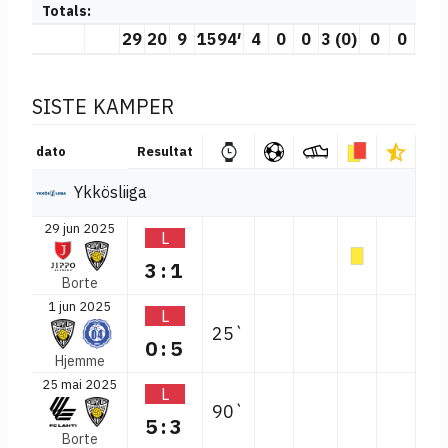
Totals:
29
20
9
1594′
4
0
0
3 (0)
0
0
SISTE KAMPER
dato
Resultat
Ykkösliiga
29 jun 2025
L
3:1
Borte
1 jun 2025
L
25`
0:5
Hjemme
25 mai 2025
L
90`
5:3
Borte