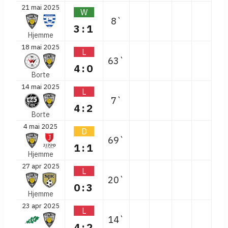
21 mai 2025
W
8`
3:1
Hjemme
18 mai 2025
L
63`
4:0
Borte
14 mai 2025
L
7`
4:2
Borte
4 mai 2025
D
69`
1:1
Hjemme
27 apr 2025
L
20`
0:3
Hjemme
23 apr 2025
L
14`
4:2