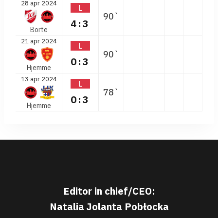
28 apr 2024
L
90`
4:3
Borte
21 apr 2024
L
90`
0:3
Hjemme
13 apr 2024
L
78`
0:3
Hjemme
Editor in chief/CEO:
Natalia Jolanta Pobłocka