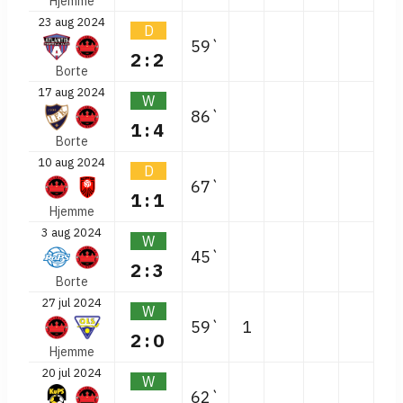
Hjemme
23 aug 2024
D
59`
2:2
Borte
17 aug 2024
W
86`
1:4
Borte
10 aug 2024
D
67`
1:1
Hjemme
3 aug 2024
W
45`
2:3
Borte
27 jul 2024
W
59`
1
2:0
Hjemme
20 jul 2024
W
62`