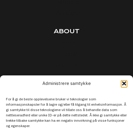
Podcasts
Articles
ABOUT
Terms
Privacy
Security
Support
Administrere samtykke
For å gi de beste opplevelsene bruker vi teknologier som
informasjonskapsler for å lagre og/eller få tilgang til enhetsinformasjon. Å
gi samtykke til disse teknologiene vil tillate oss å behandle data som
nettleseradferd eller unike ID-er på dette nettstedet. Å ikke gi samtykke eller
trekke tilbake samtykke kan ha en negativ innvirkning på visse funksjoner
og egenskaper.