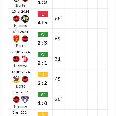
1:2
Borte
13 jul 2024
L
65`
4:5
Hjemme
6 jul 2024
W
69`
2:3
Borte
29 jun 2024
W
31`
2:1
Hjemme
13 jun 2024
D
45`
2:2
Borte
8 jun 2024
W
20`
1:0
Hjemme
2 jun 2024
D