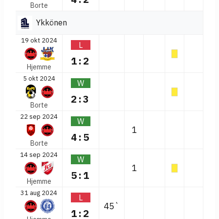
Borte
Ykkönen
19 okt 2024
L
1:2
Hjemme
5 okt 2024
W
2:3
Borte
22 sep 2024
W
1
4:5
Borte
14 sep 2024
W
1
5:1
Hjemme
31 aug 2024
L
45`
1:2