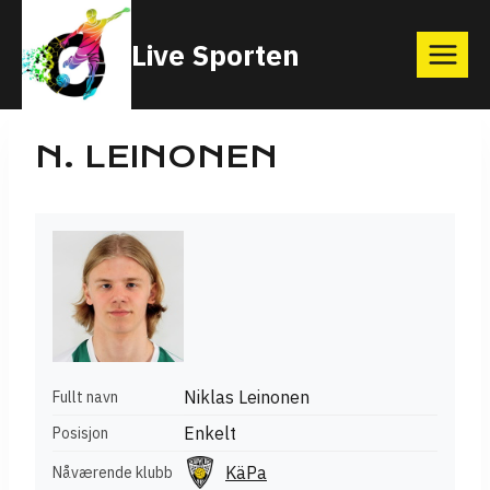
Skip
Live Sporten
to
content
N. LEINONEN
Niklas Leinonen
Fullt navn
Enkelt
Posisjon
KäPa
Nåværende klubb