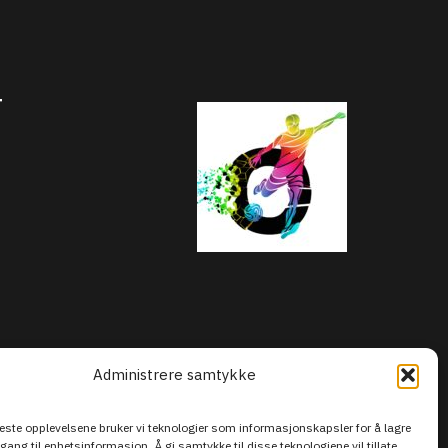
T
Administrere samtykke
beste opplevelsene bruker vi teknologier som informasjonskapsler for å lagre
ilgang til enhetsinformasjon. Å gi samtykke til disse teknologiene vil tillate