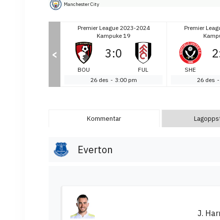
Manchester City
eague 2023-2024
Premier League 2023-2024
Premier Leag
mpuke 19
Kampuke 19
Kampu
1
:
3
3
:
0
2
<
NOT
BOU
FUL
SHE
-
12:30 pm
26 des
-
3:00 pm
26 des
-
Kommentar
Lagoppsti
Everton
J. Har