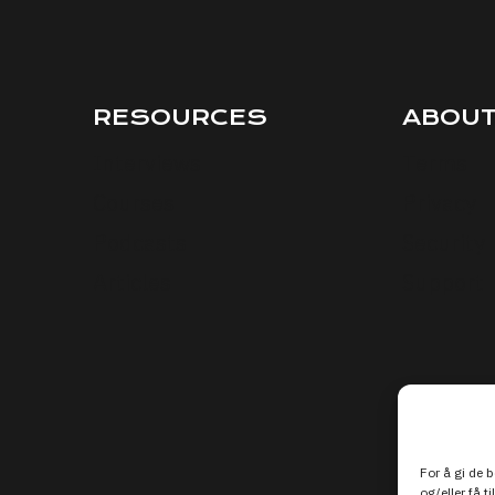
RESOURCES
ABOU
Interviews
Terms
Courses
Privacy
Podcasts
Security
Articles
Support
For å gi de 
og/eller få t