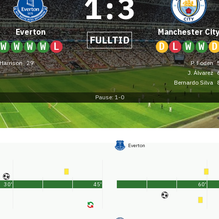
1
:
3
Everton
Manchester Cit
FULLTID
W
W
W
W
L
D
L
W
W
D
 Harrison
29'
P. Foden
J. Álvarez
Bernardo Silva
Pause: 1-0
Everton
30'
45'
60'