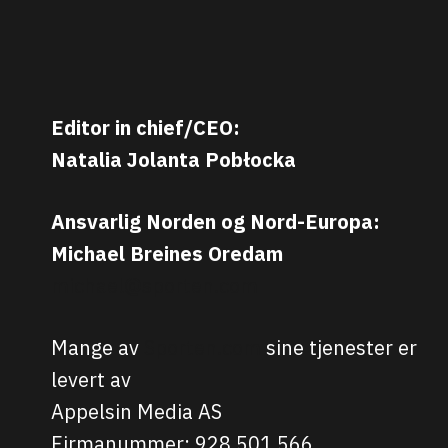
Editor in chief/CEO:
Natalia Jolanta Pobłocka
Ansvarlig Norden og Nord-Europa:
Michael Breines Oredam
michael@sporten.com
Mange av
Sporten.com
sine tjenester er
levert av
Appelsin Media AS
Firmanummer: 928 501 566