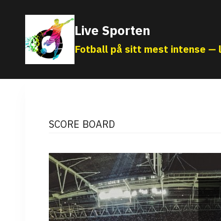
Skip
to
Live Sporten
content
Fotball på sitt mest intense — l
SCORE BOARD