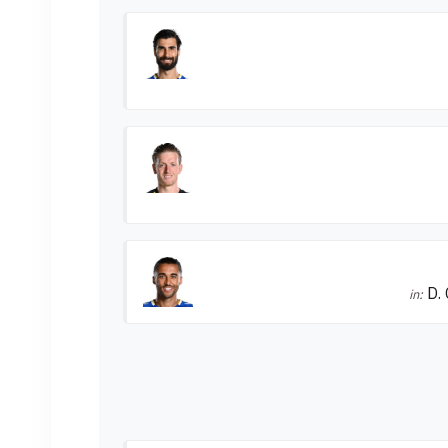
D.
in: