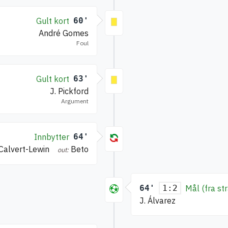
Gult kort
60'
André Gomes
Foul
Gult kort
63'
J. Pickford
Argument
Innbytter
64'
 Calvert-Lewin
Beto
out:
64'
Mål (fra st
1:2
J. Álvarez