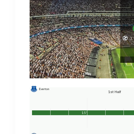
J.
Everton
1st Half
15'