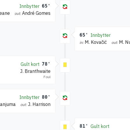
Innbytter
65'
Keane
André Gomes
out:
65'
Innbytter
M. Kovačić
M. N
in:
out:
Gult kort
78'
J. Branthwaite
Foul
Innbytter
80'
Danjuma
J. Harrison
out:
81'
Gult kort