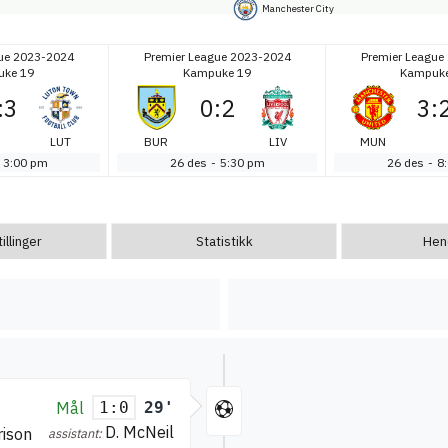
Manchester City
ue 2023-2024
Premier League 2023-2024
Premier League
ke 19
Kampuke 19
Kampuke
:
3
0
:
2
3
:
LUT
BUR
LIV
MUN
3:00 pm
26 des
-
5:30 pm
26 des
-
8
llinger
Statistikk
Hen
Mål
29'
1:0
D. McNeil
rison
assistant: