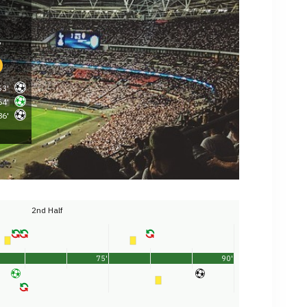
y
53'
64'
86'
2nd Half
75'
90'