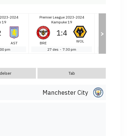
 2023-2024
Premier League 2023-2024
Premier League 2
 19
Kampuke 19
Kampuke 1
2
1
:
4
2
:
1
>
WOL
AST
BRE
CHE
:00 pm
27 des
-
7:30 pm
27 des
-
7:3
delser
Tab
Manchester City