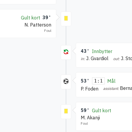
Gult kort
39'
N. Patterson
Foul
43'
Innbytter
J. Gvardiol
J. St
in:
out:
53'
Mål
1:1
Berna
P. Foden
assistant:
59'
Gult kort
M. Akanji
Foul