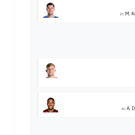
M. 
in:
A. 
in: